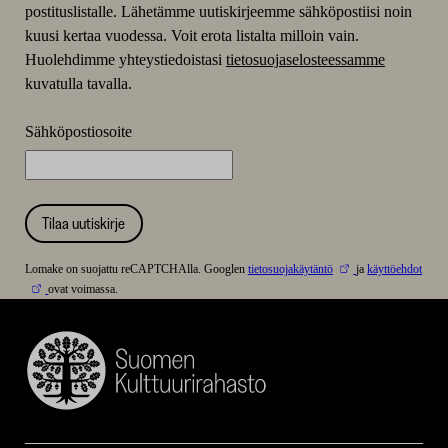
postituslistalle. Lähetämme uutiskirjeemme sähköpostiisi noin
kuusi kertaa vuodessa. Voit erota listalta milloin vain.
Huolehdimme yhteystiedoistasi
tietosuojaselosteessamme
kuvatulla tavalla.
Sähköpostiosoite
Tilaa uutiskirje
Lomake on suojattu reCAPTCHAlla. Googlen
tietosuojakäytäntö
ja
käyttöehdot
ovat voimassa.
Suomen
Kulttuurirahasto
–