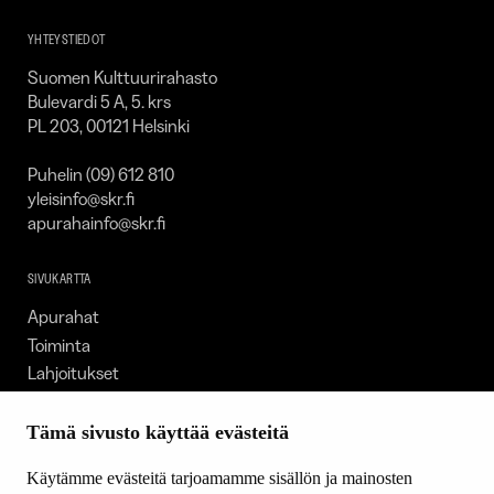
SKR
YHTEYSTIEDOT
Suomen Kulttuurirahasto
Bulevardi 5 A, 5. krs
PL 203, 00121 Helsinki
Puhelin (09) 612 810
yleisinfo@skr.fi
apurahainfo@skr.fi
SIVUKARTTA
Apurahat
Toiminta
Lahjoitukset
Tietoa meistä
Ajankohtaista
Tämä sivusto käyttää evästeitä
Tiede & Taide
Käytämme evästeitä tarjoamamme sisällön ja mainosten
Yhteystiedot