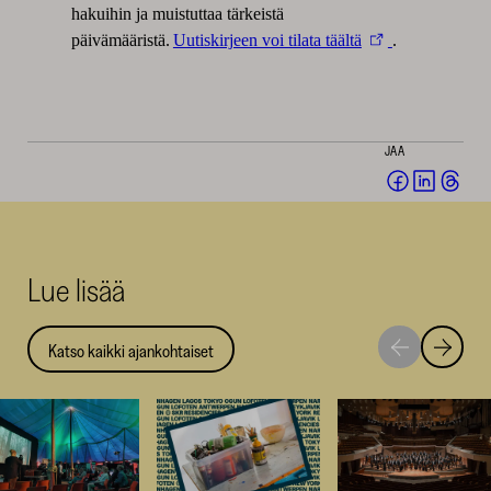
hakuihin ja muistuttaa tärkeistä
päivämääristä.
Uutiskirjeen voi tilata täältä
.
JAA
Jaa
Jaa
Jaa
Facebookis
LinkedI
Thr
(avautuu
(avautu
(av
uuteen
uuteen
uut
Lue lisää
ikkunaan)
ikkunaa
ikk
Katso kaikki ajankohtaiset
Siirry
Siirry
seuraavaan
edellise
nostoon
nostoo