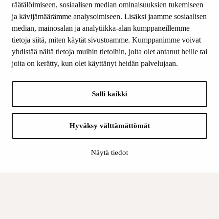
räätälöimiseen, sosiaalisen median ominaisuuksien tukemiseen
ja kävijämäärämme analysoimiseen. Lisäksi jaamme sosiaalisen
median, mainosalan ja analytiikka-alan kumppaneillemme
SEURAA MEITÄ
tietoja siitä, miten käytät sivustoamme. Kumppanimme voivat
Facebook
yhdistää näitä tietoja muihin tietoihin, joita olet antanut heille tai
Instagram
joita on kerätty, kun olet käyttänyt heidän palvelujaan.
Youtube
LinkedIn
Salli kaikki
INFO
Hyväksy välttämättömät
Suomen Kulttuurirahasto:
Laskutusosoite
Näytä tiedot
Tietosuoja
Kannatusyhdistys:
Laskutusosoite
Tietosuojaseloste