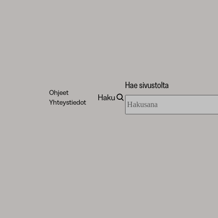
Hae sivustolta
Ohjeet
Haku
Hae
Yhteystiedot
sivustolta