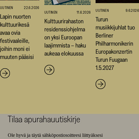
UUTINEN
22.6.2026
UUTINEN
9.6.2026
UUTINEN
11.6.2026
Lapin nuorten
Turun
Kulttuurirahaston
kulttuurikesä
musiikkijuhlat tuo
residenssiohjelma
avaa ovia
Berliner
on yksi Euroopan
festivaaleille,
Philharmonikerin
laajimmista – haku
joihin moni ei
Europakonzertin
aukeaa elokuussa
muuten pääsisi
Turun Fuugaan
1.5.2027
Tilaa apurahauutiskirje
Ole hyvä ja täytä sähköpostiosoitteesi liittyäksesi