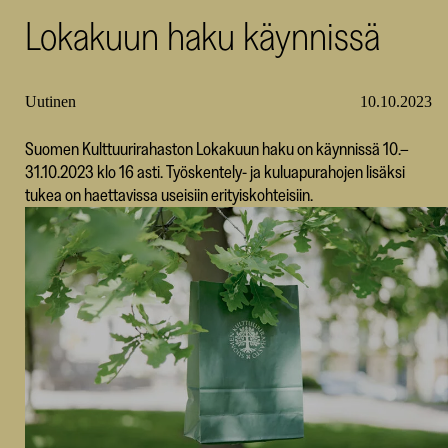
Lokakuun haku käynnissä
SKR
Uutinen
10.10.2023
Suomen Kulttuurirahaston Lokakuun haku on käynnissä 10.–
31.10.2023 klo 16 asti. Työskentely- ja kuluapurahojen lisäksi
tukea on haettavissa useisiin erityiskohteisiin.