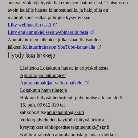
antavat vinkkejä hyvän hakemuksen laatimiseksi. Tilaisuus on
avoin kaikille hausta kiinnostuneille, ja hakijoilla on
mahdollisuus esittää puhujille kysymyksiä.
Liity webinaariin tästä
Liity englanninkieliseen webinaariin tästä
Apurahainfojen tallenteet julkaistaan tilaisuuden
jälkeen
Kulttuurirahaston YouTube-kanavalla
Hyödyllisiä linkkejä
Lisätietoa Lokakuun hausta ja erityiskohteista
Apurahojen hakuohjeet
Apurahanhakijan verkkopalvelu
Lokakuun haun tilastoja
Hakuun liittyvät tiedustelut: puhelimitse arkisin klo 9–
15, puh. 09 612 810 tai
sähköpostitse
apurahainfo@skr.fi
Verkkopalveluiden käyttöön liittyvät tekniset
kysymykset sähköpostitse
tekninentuki@skr.fi
Kulttuurirahaston apurahauutiskirje antaa vinkkejä