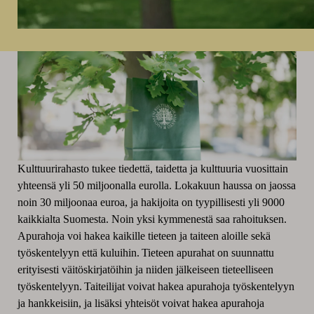
Kulttuurirahasto tukee tiedettä, taidetta ja kulttuuria vuosittain
yhteensä yli 50 miljoonalla eurolla. Lokakuun haussa on jaossa
noin 30 miljoonaa euroa, ja hakijoita on tyypillisesti yli 9000
kaikkialta Suomesta. Noin yksi kymmenestä saa rahoituksen.
Apurahoja voi hakea kaikille tieteen ja taiteen aloille sekä
työskentelyyn että kuluihin. Tieteen apurahat on suunnattu
erityisesti väitöskirjatöihin ja niiden jälkeiseen tieteelliseen
työskentelyyn. Taiteilijat voivat hakea apurahoja työskentelyyn
ja hankkeisiin, ja lisäksi yhteisöt voivat hakea apurahoja