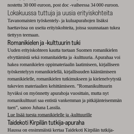
nostettu 30 000 euroon, post doc -vaiheessa 34 000 euroon.
Lokakuussa tuttuja ja uusia erityiskohteita
Tavanomaisten työskentely- ja kuluapurahojen lisäksi
haettavissa on useita erityiskohteita, joissa suunnataan tukea
tiettyyn teemaan.
Romanikielen ja -kulttuurin tuki
Uuden erityiskohteen kautta tuetaan Suomen romanikielen
elvyttämistä sekä romanitaidetta ja -kulttuuria. Apurahaa voi
hakea romanikielen oppimateriaalin laatimiseen, kirjalliseen
työskentelyyn romanikielellä, kirjallisuuden kääntämiseen
romanikielelle, romanikielen tutkimukseen ja kielenelvytystä
tukevien materiaalien kehittämiseen. ”Romanikulttuurin
hyväksi on myönnetty apurahoja vuosittain, mutta nyt
romanikulttuuri saa entistä vankemman ja pitkäjänteisemmän
tuen”, sanoo Juhana Lassila.
Lue lisää tuesta romanikielelle ja -kulttuurille
Taidekoti Kirpilän tutkija-apuraha
Haussa on ensimmäistä kertaa Taidekoti Kirpilän tutkija-