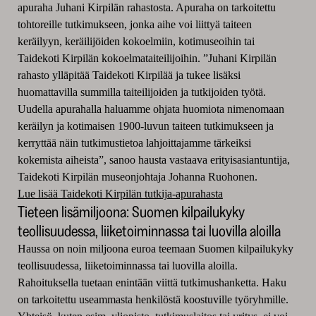
apuraha Juhani Kirpilän rahastosta. Apuraha on tarkoitettu
tohtoreille tutkimukseen, jonka aihe voi liittyä taiteen
keräilyyn, keräilijöiden kokoelmiin, kotimuseoihin tai
Taidekoti Kirpilän kokoelmataiteilijoihin. ”Juhani Kirpilän
rahasto ylläpitää Taidekoti Kirpilää ja tukee lisäksi
huomattavilla summilla taiteilijoiden ja tutkijoiden työtä.
Uudella apurahalla haluamme ohjata huomiota nimenomaan
keräilyn ja kotimaisen 1900-luvun taiteen tutkimukseen ja
kerryttää näin tutkimustietoa lahjoittajamme tärkeiksi
kokemista aiheista”, sanoo hausta vastaava erityisasiantuntija,
Taidekoti Kirpilän museonjohtaja Johanna Ruohonen.
Lue lisää Taidekoti Kirpilän tutkija-apurahasta
Tieteen lisämiljoona: Suomen kilpailukyky
teollisuudessa, liiketoiminnassa tai luovilla aloilla
Haussa on noin miljoona euroa teemaan Suomen kilpailukyky
teollisuudessa, liiketoiminnassa tai luovilla aloilla.
Rahoituksella tuetaan enintään viittä tutkimushanketta. Haku
on tarkoitettu useammasta henkilöstä koostuville työryhmille.