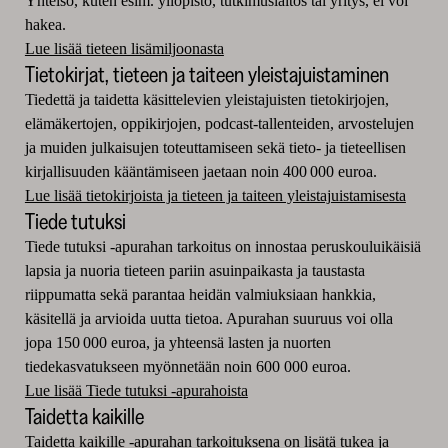
Yhteisö, kuten esim. yliopisto, tutkimuslaitos tai yritys, ei voi
hakea.
Lue lisää tieteen lisämiljoonasta
Tietokirjat, tieteen ja taiteen yleistajuistaminen
Tiedettä ja taidetta käsittelevien yleistajuisten tietokirjojen,
elämäkertojen, oppikirjojen, podcast-tallenteiden, arvostelujen
ja muiden julkaisujen toteuttamiseen sekä tieto- ja tieteellisen
kirjallisuuden kääntämiseen jaetaan noin 400 000 euroa.
Lue lisää tietokirjoista ja tieteen ja taiteen yleistajuistamisesta
Tiede tutuksi
Tiede tutuksi -apurahan tarkoitus on innostaa peruskouluikäisiä
lapsia ja nuoria tieteen pariin asuinpaikasta ja taustasta
riippumatta sekä parantaa heidän valmiuksiaan hankkia,
käsitellä ja arvioida uutta tietoa. Apurahan suuruus voi olla
jopa 150 000 euroa, ja yhteensä lasten ja nuorten
tiedekasvatukseen myönnetään noin 600 000 euroa.
Lue lisää Tiede tutuksi -apurahoista
Taidetta kaikille
Taidetta kaikille -apurahan tarkoituksena on lisätä tukea ja