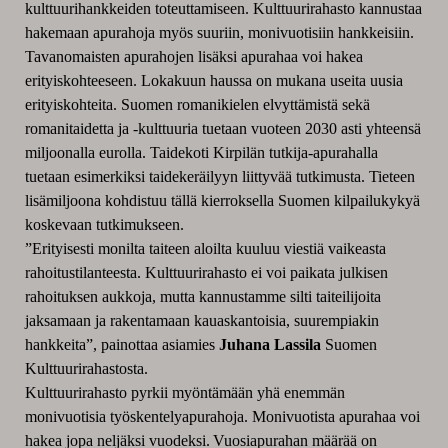
kulttuurihankkeiden toteuttamiseen. Kulttuurirahasto kannustaa
hakemaan apurahoja myös suuriin, monivuotisiin hankkeisiin.
Tavanomaisten apurahojen lisäksi apurahaa voi hakea
erityiskohteeseen. Lokakuun haussa on mukana useita uusia
erityiskohteita. Suomen romanikielen elvyttämistä sekä
romanitaidetta ja -kulttuuria tuetaan vuoteen 2030 asti yhteensä
miljoonalla eurolla. Taidekoti Kirpilän tutkija-apurahalla
tuetaan esimerkiksi taidekeräilyyn liittyvää tutkimusta. Tieteen
lisämiljoona kohdistuu tällä kierroksella Suomen kilpailukykyä
koskevaan tutkimukseen.
”Erityisesti monilta taiteen aloilta kuuluu viestiä vaikeasta
rahoitustilanteesta. Kulttuurirahasto ei voi paikata julkisen
rahoituksen aukkoja, mutta kannustamme silti taiteilijoita
jaksamaan ja rakentamaan kauaskantoisia, suurempiakin
hankkeita”, painottaa asiamies
Juhana Lassila
Suomen
Kulttuurirahastosta.
Kulttuurirahasto pyrkii myöntämään yhä enemmän
monivuotisia työskentelyapurahoja. Monivuotista apurahaa voi
hakea jopa neljäksi vuodeksi. Vuosiapurahan määrää on