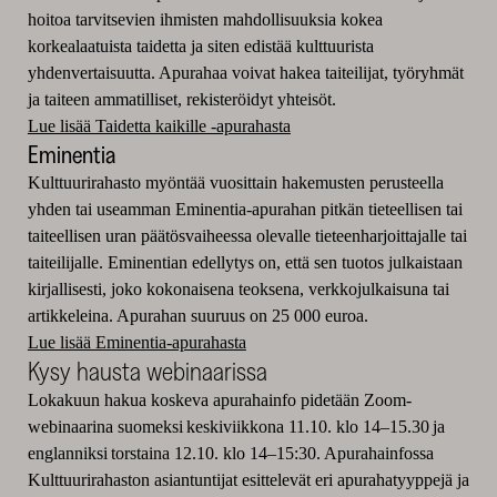
hoitoa tarvitsevien ihmisten mahdollisuuksia kokea
korkealaatuista taidetta ja siten edistää kulttuurista
yhdenvertaisuutta. Apurahaa voivat hakea taiteilijat, työryhmät
ja taiteen ammatilliset, rekisteröidyt yhteisöt.
Lue lisää Taidetta kaikille -apurahasta
Eminentia
Kulttuurirahasto myöntää vuosittain hakemusten perusteella
yhden tai useamman Eminentia-apurahan pitkän tieteellisen tai
taiteellisen uran päätösvaiheessa olevalle tieteenharjoittajalle tai
taiteilijalle. Eminentian edellytys on, että sen tuotos julkaistaan
kirjallisesti, joko kokonaisena teoksena, verkkojulkaisuna tai
artikkeleina. Apurahan suuruus on 25 000 euroa.
Lue lisää Eminentia-apurahasta
Kysy hausta webinaarissa
Lokakuun hakua koskeva apurahainfo pidetään Zoom-
webinaarina suomeksi keskiviikkona 11.10. klo 14–15.30 ja
englanniksi torstaina 12.10. klo 14–15:30. Apurahainfossa
Kulttuurirahaston asiantuntijat esittelevät eri apurahatyyppejä ja