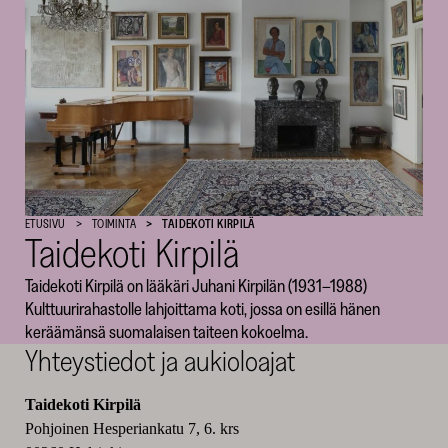
SKR
ETUSIVU
TOIMINTA
TAIDEKOTI KIRPILÄ
Taidekoti Kirpilä
Taidekoti Kirpilä on lääkäri Juhani Kirpilän (1931–1988)
Kulttuurirahastolle lahjoittama koti, jossa on esillä hänen
keräämänsä suomalaisen taiteen kokoelma.
Yhteystiedot ja aukioloajat
Taidekoti Kirpilä
Pohjoinen Hesperiankatu 7, 6. krs