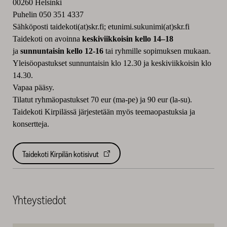
00260 Helsinki
Puhelin 050 351 4337
Sähköposti taidekoti(at)skr.fi; etunimi.sukunimi(at)skr.fi
Taidekoti on avoinna
keskiviikkoisin kello 14–18
ja
sunnuntaisin kello 12-16
tai ryhmille sopimuksen mukaan.
Yleisöopastukset sunnuntaisin klo 12.30 ja keskiviikkoisin klo
14.30.
Vapaa pääsy.
Tilatut ryhmäopastukset 70 eur (ma-pe) ja 90 eur (la-su).
Taidekoti Kirpilässä järjestetään myös teemaopastuksia ja
konsertteja.
Taidekoti Kirpilän kotisivut
Yhteystiedot