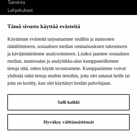
Toiminta
Lahjoitukset
Tietoa meistä
Ajankohtaista
Tämä sivusto käyttää evästeitä
Tiede & Taide
Käytämme evästeitä tarjoamamme sisällön ja mainosten
Yhteystiedot
räätälöimiseen, sosiaalisen median ominaisuuksien tukemiseen
ja kävijämäärämme analysoimiseen. Lisäksi jaamme sosiaalisen
median, mainosalan ja analytiikka-alan kumppaneillemme
SEURAA MEITÄ
tietoja siitä, miten käytät sivustoamme. Kumppanimme voivat
Facebook
yhdistää näitä tietoja muihin tietoihin, joita olet antanut heille tai
Instagram
joita on kerätty, kun olet käyttänyt heidän palvelujaan.
Youtube
LinkedIn
Salli kaikki
INFO
Hyväksy välttämättömät
Suomen Kulttuurirahasto:
Laskutusosoite