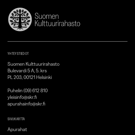
Suomen
Kulttuurirahasto
–
SKR
YHTEYSTIEDOT
Suomen Kulttuurirahasto
Bulevardi 5 A, 5. krs
PL 203, 00121 Helsinki
Puhelin (09) 612 810
yleisinfo@skr.fi
apurahainfo@skr.fi
SIVUKARTTA
Apurahat