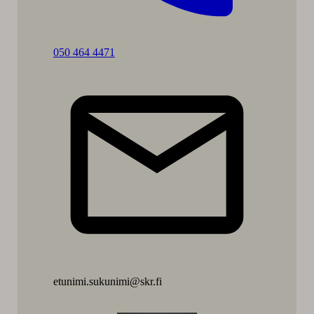
Soita:
050 464 4471
Laura
Eweis
etunimi.sukunimi@skr.fi