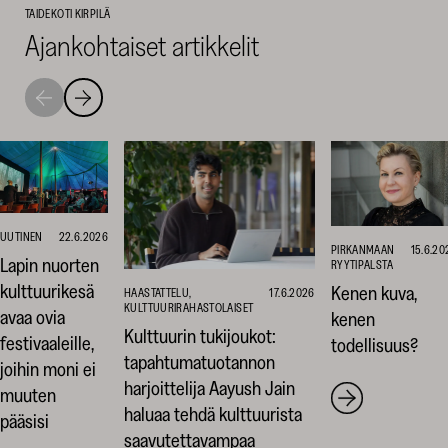
TAIDEKOTI KIRPILÄ
Ajankohtaiset artikkelit
Siirry
Siirry
seuraavaan
edelliseen
nostoon
nostoon
UUTINEN
22.6.2026
PIRKANMAAN
15.6.20
Lapin nuorten
RYYTIPALSTA
kulttuurikesä
Kenen kuva,
HAASTATTELU,
17.6.2026
KULTTUURIRAHASTOLAISET
avaa ovia
kenen
Kulttuurin tukijoukot:
festivaaleille,
todellisuus?
tapahtumatuotannon
joihin moni ei
harjoittelija Aayush Jain
muuten
haluaa tehdä kulttuurista
pääsisi
saavutettavampaa