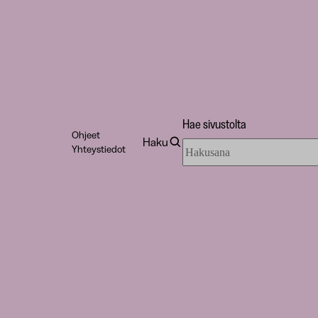
Hae sivustolta
Ohjeet
Haku
Hae
Yhteystiedot
sivustolta