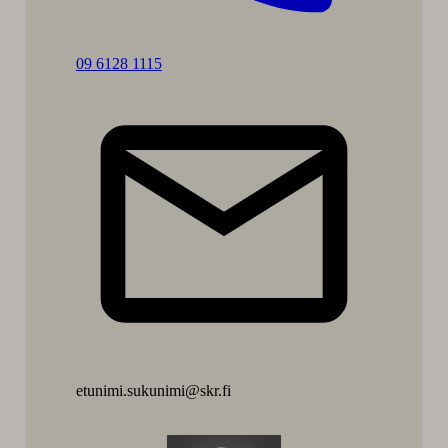
Soita:
09 6128 1115
Heta
Kaisto
etunimi.sukunimi@skr.fi