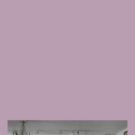
Suomen
Kulttuurirahasto
–