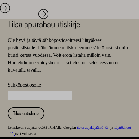
Tilaa apurahauutiskirje
Ole hyvä ja täytä sähköpostiosoitteesi liittyäksesi
postituslistalle. Lähetämme uutiskirjeemme sähköpostiisi noin
kuusi kertaa vuodessa. Voit erota listalta milloin vain.
Huolehdimme yhteystiedoistasi
tietosuojaselosteessamme
kuvatulla tavalla.
Sähköpostiosoite
Tilaa uutiskirje
Lomake on suojattu reCAPTCHAlla. Googlen
tietosuojakäytäntö
ja
käyttöehdot
ovat voimassa.