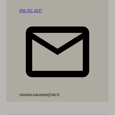
Soita:
050 351 4337
Pia
Hyttinen
etunimi.sukunimi@skr.fi