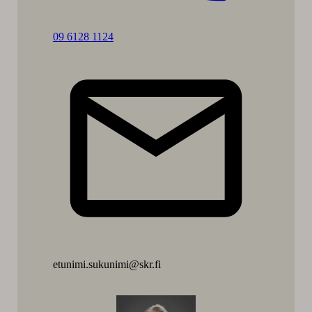
Soita:
09 6128 1124
Mia
Dillemuth
etunimi.sukunimi@skr.fi