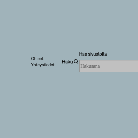
Hae sivustolta
Ohjeet
Haku
Hae
Yhteystiedot
sivustolta