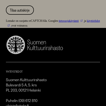
Tilaa uutiskirje
Lomake on suojattu reCAPTCHAlla. Googlen
tietosuojakäytäntö
ja
käyttöehdot
ovat voimassa.
Suomen
Kulttuurirahasto
–
SKR
YHTEYSTIEDOT
Suomen Kulttuurirahasto
Bulevardi 5 A, 5. krs
PL 203, 00121 Helsinki
Puhelin (09) 612 810
yleisinfo@skr.fi