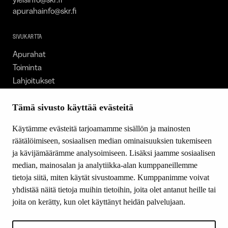
apurahainfo@skr.fi
SIVUKARTTA
Apurahat
Toiminta
Lahjoitukset
Tietoa meistä
Ajankohtaista
Tämä sivusto käyttää evästeitä
Tiede & Taide
Käytämme evästeitä tarjoamamme sisällön ja mainosten
Yhteystiedot
räätälöimiseen, sosiaalisen median ominaisuuksien tukemiseen
ja kävijämäärämme analysoimiseen. Lisäksi jaamme sosiaalisen
median, mainosalan ja analytiikka-alan kumppaneillemme
SEURAA MEITÄ
tietoja siitä, miten käytät sivustoamme. Kumppanimme voivat
Facebook
yhdistää näitä tietoja muihin tietoihin, joita olet antanut heille tai
Instagram
joita on kerätty, kun olet käyttänyt heidän palvelujaan.
Youtube
LinkedIn