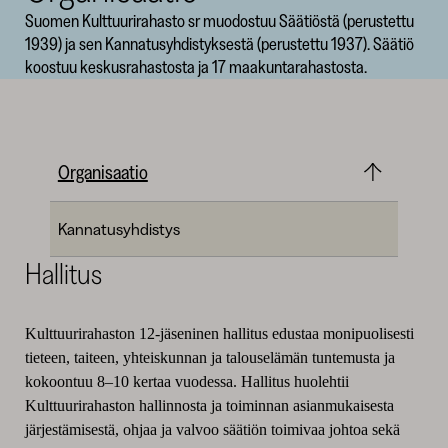
Suomen Kulttuurirahasto sr muodostuu Säätiöstä (perustettu
SKR
1939) ja sen Kannatusyhdistyksestä (perustettu 1937). Säätiö
koostuu keskusrahastosta ja 17 maakuntarahastosta.
Organisaatio
Kannatusyhdistys
Hallitus
Kulttuurirahaston 12-jäseninen hallitus edustaa monipuolisesti
tieteen, taiteen, yhteiskunnan ja talouselämän tuntemusta ja
kokoontuu 8–10 kertaa vuodessa. Hallitus huolehtii
Kulttuurirahaston hallinnosta ja toiminnan asianmukaisesta
järjestämisestä, ohjaa ja valvoo säätiön toimivaa johtoa sekä