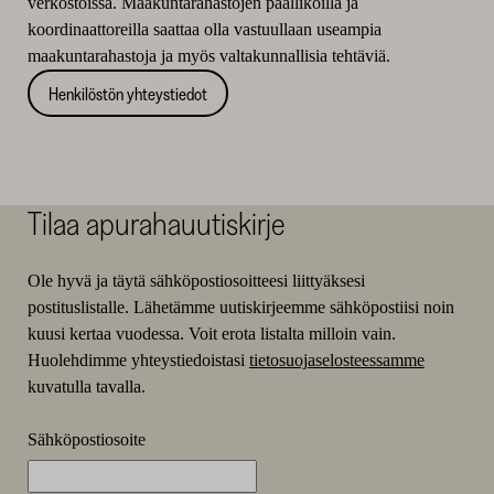
verkostoissa. Maakuntarahastojen päälliköillä ja
koordinaattoreilla saattaa olla vastuullaan useampia
maakuntarahastoja ja myös valtakunnallisia tehtäviä.
Henkilöstön yhteystiedot
Tilaa apurahauutiskirje
Ole hyvä ja täytä sähköpostiosoitteesi liittyäksesi
postituslistalle. Lähetämme uutiskirjeemme sähköpostiisi noin
kuusi kertaa vuodessa. Voit erota listalta milloin vain.
Huolehdimme yhteystiedoistasi
tietosuojaselosteessamme
kuvatulla tavalla.
Sähköpostiosoite