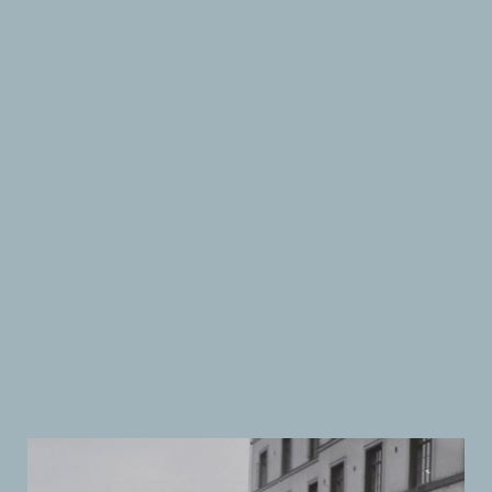
Suomen
Kulttuurirahasto
–