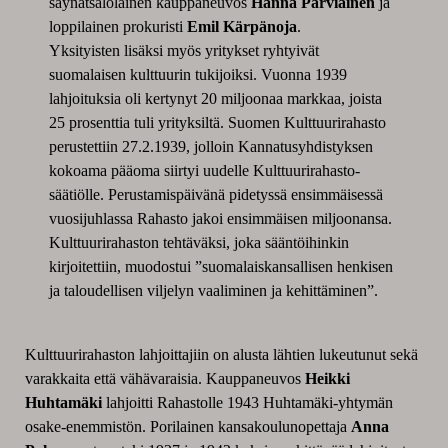
säynätsalolainen kauppaneuvos
Hanna Parviainen
ja
loppilainen prokuristi
Emil Kärpänoja
.
Yksityisten lisäksi myös yritykset ryhtyivät
suomalaisen kulttuurin tukijoiksi. Vuonna 1939
lahjoituksia oli kertynyt 20 miljoonaa markkaa, joista
25 prosenttia tuli yrityksiltä. Suomen Kulttuurirahasto
perustettiin 27.2.1939, jolloin Kannatusyhdistyksen
kokoama pääoma siirtyi uudelle Kulttuurirahasto-
säätiölle. Perustamispäivänä pidetyssä ensimmäisessä
vuosijuhlassa Rahasto jakoi ensimmäisen miljoonansa.
Kulttuurirahaston tehtäväksi, joka sääntöihinkin
kirjoitettiin, muodostui ”suomalaiskansallisen henkisen
ja taloudellisen viljelyn vaaliminen ja kehittäminen”.
Kulttuurirahaston lahjoittajiin on alusta lähtien lukeutunut sekä
varakkaita että vähävaraisia. Kauppaneuvos
Heikki
Huhtamäki
lahjoitti Rahastolle 1943 Huhtamäki-yhtymän
osake-enemmistön. Porilainen kansakoulunopettaja
Anna