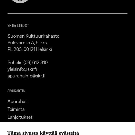
Kulttuurirahasto
–
SKR
YHTEYSTIEDOT
Suomen Kulttuurirahasto
Bulevardi 5 A, 5. krs
PL 203, 00121 Helsinki
Puhelin (09) 612 810
yleisinfo@skr.fi
apurahainfo@skr.fi
SIVUKARTTA
Apurahat
Toiminta
Lahjoitukset
Tietoa meistä
Ajankohtaista
Tämä sivusto käyttää evästeitä