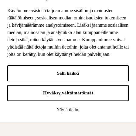
Tiede & Taide
Käytämme evästeitä tarjoamamme sisällön ja mainosten
Yhteystiedot
räätälöimiseen, sosiaalisen median ominaisuuksien tukemiseen
ja kävijämäärämme analysoimiseen. Lisäksi jaamme sosiaalisen
median, mainosalan ja analytiikka-alan kumppaneillemme
SEURAA MEITÄ
tietoja siitä, miten käytät sivustoamme. Kumppanimme voivat
Facebook
yhdistää näitä tietoja muihin tietoihin, joita olet antanut heille tai
Instagram
joita on kerätty, kun olet käyttänyt heidän palvelujaan.
Youtube
LinkedIn
Salli kaikki
INFO
Hyväksy välttämättömät
Suomen Kulttuurirahasto:
Laskutusosoite
Näytä tiedot
Tietosuoja
Kannatusyhdistys:
Laskutusosoite