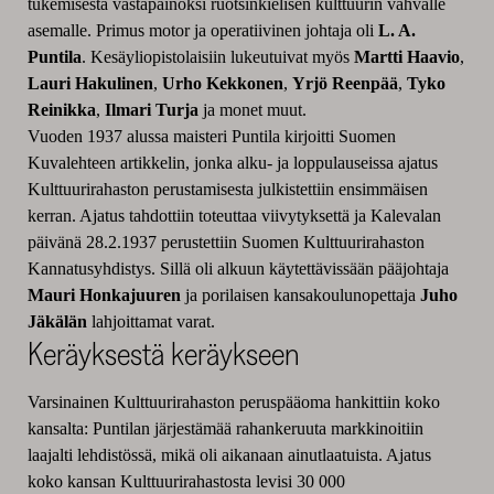
tukemisesta vastapainoksi ruotsinkielisen kulttuurin vahvalle
asemalle. Primus motor ja operatiivinen johtaja oli
L. A.
Puntila
. Kesäyliopistolaisiin lukeutuivat myös
Martti Haavio
,
Lauri Hakulinen
,
Urho Kekkonen
,
Yrjö Reenpää
,
Tyko
Reinikka
,
Ilmari Turja
ja monet muut.
Vuoden 1937 alussa maisteri Puntila kirjoitti Suomen
Kuvalehteen artikkelin, jonka alku- ja loppulauseissa ajatus
Kulttuurirahaston perustamisesta julkistettiin ensimmäisen
kerran. Ajatus tahdottiin toteuttaa viivytyksettä ja Kalevalan
päivänä 28.2.1937 perustettiin Suomen Kulttuurirahaston
Kannatusyhdistys. Sillä oli alkuun käytettävissään pääjohtaja
Mauri Honkajuuren
ja porilaisen kansakoulunopettaja
Juho
Jäkälän
lahjoittamat varat.
Keräyksestä keräykseen
Varsinainen Kulttuurirahaston peruspääoma hankittiin koko
kansalta: Puntilan järjestämää rahankeruuta markkinoitiin
laajalti lehdistössä, mikä oli aikanaan ainutlaatuista. Ajatus
koko kansan Kulttuurirahastosta levisi 30 000