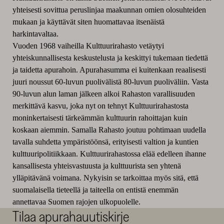
yhteisesti sovittua peruslinjaa maakunnan omien olosuhteiden
mukaan ja käyttävät siten huomattavaa itsenäistä
harkintavaltaa.
Vuoden 1968 vaiheilla Kulttuurirahasto vetäytyi
yhteiskunnallisesta keskustelusta ja keskittyi tukemaan tiedettä
ja taidetta apurahoin. Apurahasumma ei kuitenkaan reaalisesti
juuri noussut 60-luvun puolivälistä 80-luvun puoliväliin. Vasta
90-luvun alun laman jälkeen alkoi Rahaston varallisuuden
merkittävä kasvu, joka nyt on tehnyt Kulttuurirahastosta
moninkertaisesti tärkeämmän kulttuurin rahoittajan kuin
koskaan aiemmin. Samalla Rahasto joutuu pohtimaan uudella
tavalla suhdetta ympäristöönsä, erityisesti valtion ja kuntien
kulttuuripolitiikkaan. Kulttuurirahastossa elää edelleen ihanne
kansallisesta yhteisvastuusta ja kulttuurista sen yhtenä
ylläpitävänä voimana. Nykyisin se tarkoittaa myös sitä, että
suomalaisella tieteellä ja taiteella on entistä enemmän
annettavaa Suomen rajojen ulkopuolelle.
Tilaa apurahauutiskirje