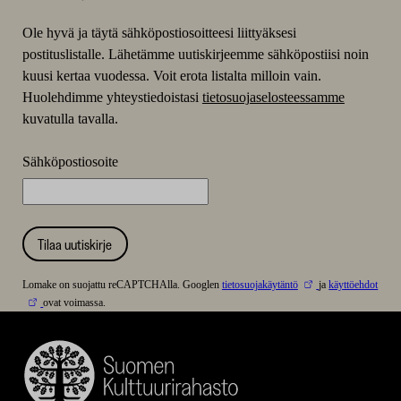
Ole hyvä ja täytä sähköpostiosoitteesi liittyäksesi
postituslistalle. Lähetämme uutiskirjeemme sähköpostiisi noin
kuusi kertaa vuodessa. Voit erota listalta milloin vain.
Huolehdimme yhteystiedoistasi
tietosuojaselosteessamme
kuvatulla tavalla.
Sähköpostiosoite
Tilaa uutiskirje
Lomake on suojattu reCAPTCHAlla. Googlen
tietosuojakäytäntö
ja
käyttöehdot
ovat voimassa.
Suomen