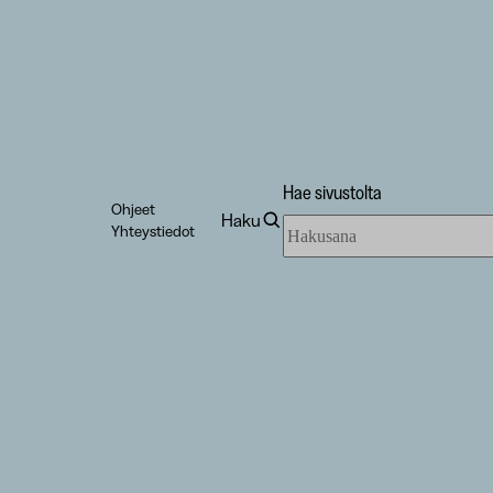
Hae sivustolta
Ohjeet
Haku
Hae
Yhteystiedot
sivustolta