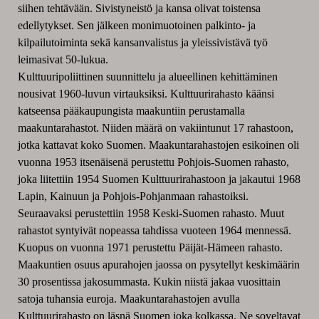
siihen tehtävään. Sivistyneistö ja kansa olivat toistensa
edellytykset. Sen jälkeen monimuotoinen palkinto- ja
kilpailutoiminta sekä kansanvalistus ja yleissivistävä työ
leimasivat 50-lukua.
Kulttuuripoliittinen suunnittelu ja alueellinen kehittäminen
nousivat 1960-luvun virtauksiksi. Kulttuurirahasto käänsi
katseensa pääkaupungista maakuntiin perustamalla
maakuntarahastot. Niiden määrä on vakiintunut 17 rahastoon,
jotka kattavat koko Suomen. Maakuntarahastojen esikoinen oli
vuonna 1953 itsenäisenä perustettu Pohjois-Suomen rahasto,
joka liitettiin 1954 Suomen Kulttuurirahastoon ja jakautui 1968
Lapin, Kainuun ja Pohjois-Pohjanmaan rahastoiksi.
Seuraavaksi perustettiin 1958 Keski-Suomen rahasto. Muut
rahastot syntyivät nopeassa tahdissa vuoteen 1964 mennessä.
Kuopus on vuonna 1971 perustettu Päijät-Hämeen rahasto.
Maakuntien osuus apurahojen jaossa on pysytellyt keskimäärin
30 prosentissa jakosummasta. Kukin niistä jakaa vuosittain
satoja tuhansia euroja. Maakuntarahastojen avulla
Kulttuurirahasto on läsnä Suomen joka kolkassa. Ne soveltavat