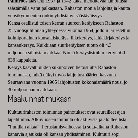
Palmroos
taas teki 1937 ja 1942 kaksi merkittävää lahjoitusta
säästämällä varat palkastaan. Rahaston monia lahjoittajia kautta
vuosikymmenten onkin yhdistänyt säästäväisyys.
Kansa osallistui toisen kerran suureen keräykseen Rahaston
25-vuotisjuhlinnan yhteydessä vuonna 1964, jolloin järjestettiin
kolmiportainen kansalaiskeräys: liikekeräys, lahjakirjakeräys ja
kansankeräys. Kaikkiaan suurkeräyksen tuotto oli 4,3
miljoonaa silloista markkaa. Nimiä keräyslistoihin kertyi 560
636 kappaletta.
Keräys kasvatti uuden sukupolven tietoisuutta Rahaston
toiminnasta, mikä näkyi myös lahjoitusmäärien kasvuna.
Seuraavana vuonna 1965 lahjoitusten kokonaismäärä nousi jo
30 miljoonaan markkaan.
Maakunnat mukaan
Kulttuurirahaston toiminnan painotukset ovat seurailleet ajan
tapahtumia. Alkuvuosien toiminta oli aktiivista ja aloitteellista
”Puntilan aikaa”. Perustamisvaiheessa ja sota-aikana Rahaston
kantavia ajatuksia oli kansan yhdistäminen. Kulttuuri sopi