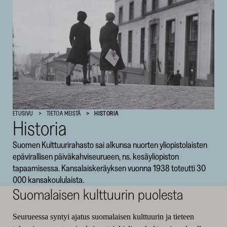
SKR
ETUSIVU
TIETOA MEISTÄ
HISTORIA
Historia
Suomen Kulttuurirahasto sai alkunsa nuorten yliopistolaisten
epävirallisen päiväkahviseurueen, ns. kesäyliopiston
tapaamisessa. Kansalaiskeräyksen vuonna 1938 toteutti 30
000 kansakoululaista.
Suomalaisen kulttuurin puolesta
Seurueessa syntyi ajatus suomalaisen kulttuurin ja tieteen