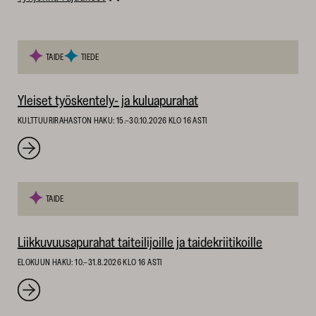
14
TAIDE
TIEDE
tulosta
valittujen
Yleiset työskentely- ja kuluapurahat
suodattimien
perusteella.
KULTTUURIRAHASTON HAKU: 15.–30.10.2026 KLO 16 ASTI
TAIDE
Liikkuvuusapurahat taiteilijoille ja taidekriitikoille
ELOKUUN HAKU: 10.–31.8.2026 KLO 16 ASTI