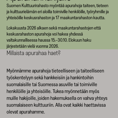
Suomen Kulttuurirahasto myöntää apurahoja taiteen, tieteen
SKR
ja kulttuurielämän eri aloilla toimiville henkilöille, työryhmille ja
yhteisöille keskusrahaston ja 17 maakuntarahaston kautta.
Lokakuusta 2026 alkaen sekä maakuntarahastojen että
keskusrahaston apurahoja voi hakea yhdessä
valtakunnallisessa haussa 15.–30.10. Elokuun haku
järjestetään vielä vuonna 2026.
Millaista apurahaa haet?
Myönnämme apurahoja tieteelliseen ja taiteelliseen
työskentelyyn sekä hankkeisiin ja hankintoihin
suomalaisille tai Suomessa asuville tai toimiville
henkilöille ja yhteisöille. Tukea myönnetään myös
muille hakijoille, joiden hakemuksella on vahva yhteys
suomalaiseen kulttuuriin. Alla ovat kaikki haettavissa
olevat apurahamme.