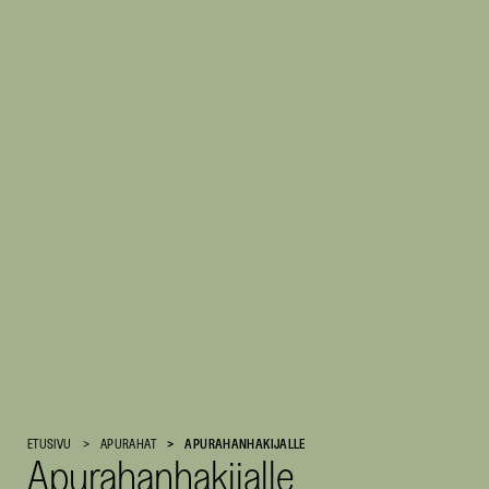
Suomen
ETUSIVU
APURAHAT
APURAHANHAKIJALLE
Apurahanhakijalle
Kulttuurirahasto
–