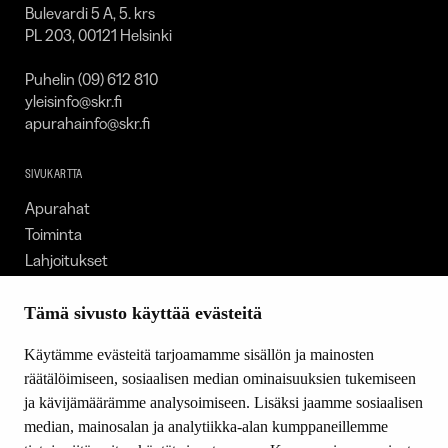
Bulevardi 5 A, 5. krs
PL 203, 00121 Helsinki
Puhelin (09) 612 810
yleisinfo@skr.fi
apurahainfo@skr.fi
SIVUKARTTA
Apurahat
Toiminta
Lahjoitukset
Tietoa meistä
Ajankohtaista
Tämä sivusto käyttää evästeitä
Tiede & Taide
Käytämme evästeitä tarjoamamme sisällön ja mainosten
Yhteystiedot
räätälöimiseen, sosiaalisen median ominaisuuksien tukemiseen
ja kävijämäärämme analysoimiseen. Lisäksi jaamme sosiaalisen
median, mainosalan ja analytiikka-alan kumppaneillemme
SEURAA MEITÄ