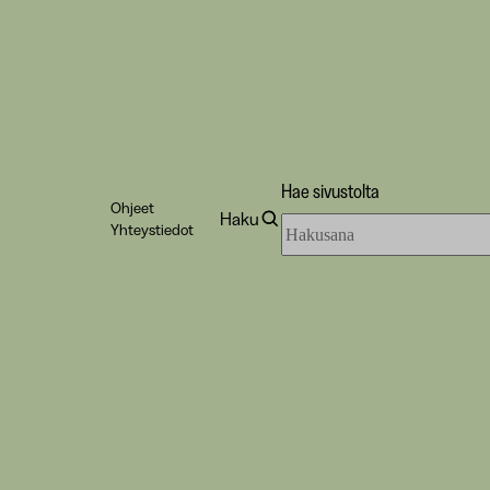
Hae sivustolta
Ohjeet
Haku
Hae
Yhteystiedot
sivustolta