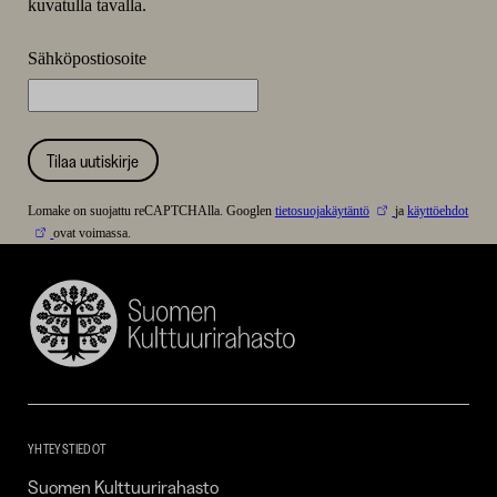
kuvatulla tavalla.
Sähköpostiosoite
Tilaa uutiskirje
Lomake on suojattu reCAPTCHAlla. Googlen
tietosuojakäytäntö
ja
käyttöehdot
ovat voimassa.
Suomen
Kulttuurirahasto
–
SKR
YHTEYSTIEDOT
Suomen Kulttuurirahasto