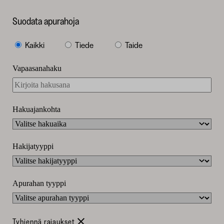
Suodata apurahoja
Apurahan
Kaikki
Tiede
Taide
teema
Vapaasanahaku
Hakuajankohta
Hakijatyyppi
Apurahan tyyppi
Tyhjennä rajaukset