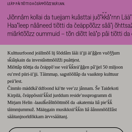
LEÄʹP PÂI TIÕTTI DA ČEÄPPÕÕZZ BEÄʹLNN.
Jiõnnâm kollai da tuejjam kuâsttai juõʹǩǩåʹrnn Lä
Haaʹleep nââneed tiõtti da čeäppõõzz sââʹj õhttsa
miârktõõzz oummuid – tõn diõtt leäʹp pâi tiõtti da
Kulttuurfoond jeällmõš lij šõddâm lååi iiʹjji äiʹǧǧen vuõǯǯum
sǩiâŋkain da investâsttmõõžži puåttjest.
Miõttâp tiõttja da čeäppõʹsse veäʹǩǩteäʹǧǧen pâʹjjel 50 miljoon
euʹrred piiri-iiʹjji. Tåimmap, saǥstõõllâp da vaaiktep kulttuur
peäʹlest.
Činmlo mäddkåʹddfoond käʹtte veeʹzz jânnam. Še Taidekoti
Kirpilä, čeäppõsniiʹǩǩid jurddum resideʹnssprogramm di
Mirjam Helin -laaulǩeâšttõõttmõš da -akatemia liâ pieʹǩǩ
tåimmjummuž. Määŋgain musikkniiʹǩǩin liâ âânnmõõžžâst
sååitanjnorldõkkam ärvvsååitanj.