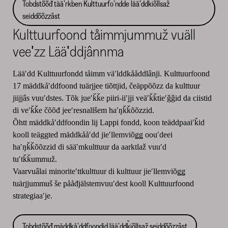
Tobdstõõđ tääʹrǩben Kulttuurfoʹndde lääʹddǩiõllsaž
seiddõõzzâst
Kulttuurfoond tåimmjummuž vuäll
veeʹzz Lääʹddjânnma
Lääʹdd Kulttuurfondd tåimm väʹlddkååddlânji. Kulttuurfoond
17 mäddkåʹddfoond tuärjjee tiõttjid, čeäppõõzz da kulttuur
jiijjâs vuuʹdstes. Tõk jueʹǩǩe piiri-iiʹjji veäʹǩǩtieʹǧǧid da ciistid
di veʹǩǩe čõõđ jeeʹresnallšem haʹŋǩǩõõzzid.
Õhtt mäddkåʹddfoondin lij Lappi fondd, koon teäddpaaiʹǩid
kooll teäggted mäddkååʹdd jieʹllemviõǥǥ oouʹdeei
haʹŋǩǩõõzzid di sääʹmkulttuur da aarktlaž vuuʹd
tuʹtǩǩummuž.
Vaarvuâlai minoriteʹttkulttuur di kulttuur jieʹllemviõǥǥ
tuärjjummuš še pååđjälstemvuuʹdest kooll Kulttuurfoond
strategiaaʹje.
Tobdstõõđ mäddkåʹddfoondid lääʹddǩiõllsaž seiddõõzzâst