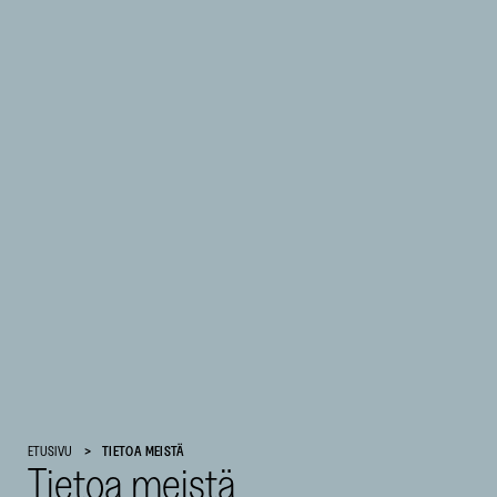
Suomen
ETUSIVU
TIETOA MEISTÄ
Tietoa meistä
Kulttuurirahasto
–