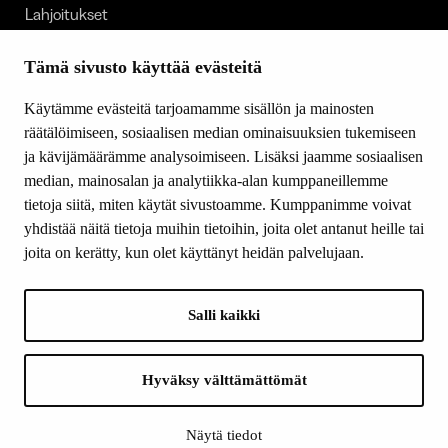
Lahjoitukset
Tietoa meistä
Ajankohtaista
Tämä sivusto käyttää evästeitä
Tiede & Taide
Käytämme evästeitä tarjoamamme sisällön ja mainosten
Yhteystiedot
räätälöimiseen, sosiaalisen median ominaisuuksien tukemiseen
ja kävijämäärämme analysoimiseen. Lisäksi jaamme sosiaalisen
median, mainosalan ja analytiikka-alan kumppaneillemme
SEURAA MEITÄ
tietoja siitä, miten käytät sivustoamme. Kumppanimme voivat
Facebook
yhdistää näitä tietoja muihin tietoihin, joita olet antanut heille tai
Instagram
joita on kerätty, kun olet käyttänyt heidän palvelujaan.
Youtube
LinkedIn
Salli kaikki
INFO
Hyväksy välttämättömät
Suomen Kulttuurirahasto:
Laskutusosoite
Näytä tiedot
Tietosuoja