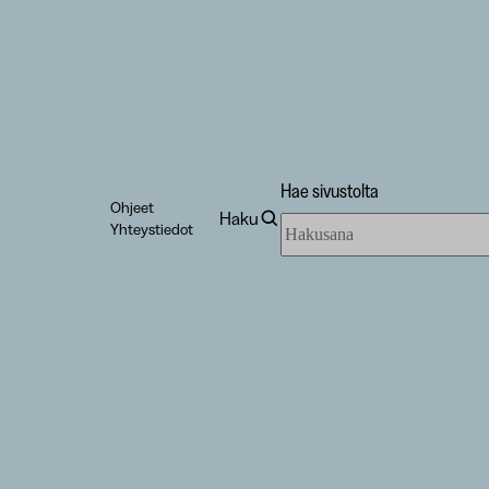
Hae sivustolta
Ohjeet
Haku
Hae
Yhteystiedot
sivustolta