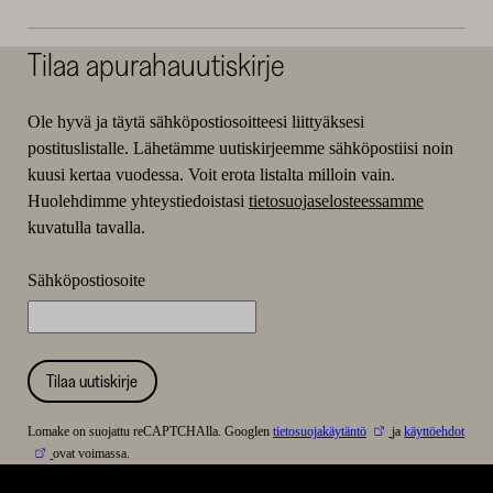
Tilaa apurahauutiskirje
Ole hyvä ja täytä sähköpostiosoitteesi liittyäksesi
postituslistalle. Lähetämme uutiskirjeemme sähköpostiisi noin
kuusi kertaa vuodessa. Voit erota listalta milloin vain.
Huolehdimme yhteystiedoistasi
tietosuojaselosteessamme
kuvatulla tavalla.
Sähköpostiosoite
Tilaa uutiskirje
Lomake on suojattu reCAPTCHAlla. Googlen
tietosuojakäytäntö
ja
käyttöehdot
ovat voimassa.