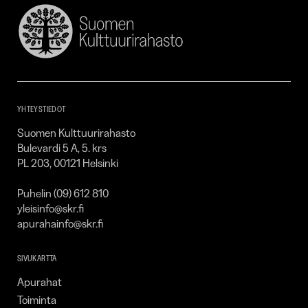
Suomen
Kulttuurirahasto
–
SKR
YHTEYSTIEDOT
Suomen Kulttuurirahasto
Bulevardi 5 A, 5. krs
PL 203, 00121 Helsinki
Puhelin (09) 612 810
yleisinfo@skr.fi
apurahainfo@skr.fi
SIVUKARTTA
Apurahat
Toiminta