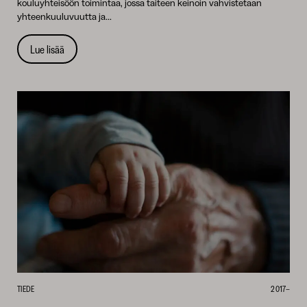
kouluyhteisöön toimintaa, jossa taiteen keinoin vahvistetaan
yhteenkuuluvuutta ja...
Lue lisää
TIEDE
2017–