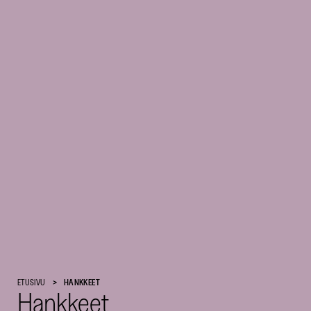
Suomen
ETUSIVU
HANKKEET
Hankkeet
Kulttuurirahasto
–