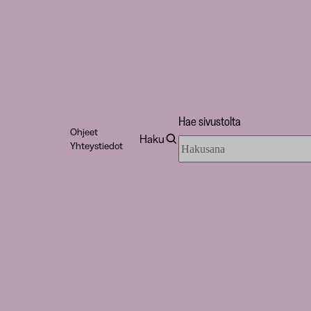
Hae sivustolta
Ohjeet
Haku
Hae
Yhteystiedot
sivustolta