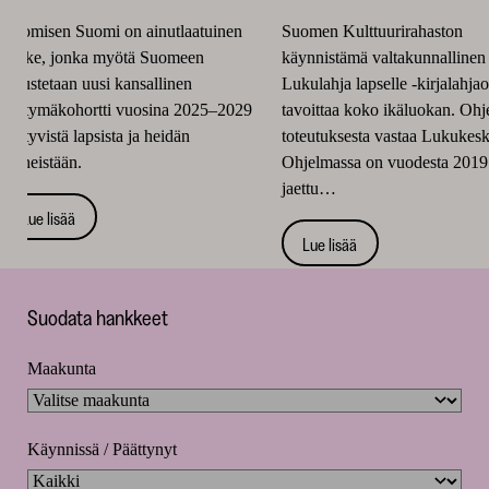
Huomisen Suomi on ainutlaatuinen
Suomen Kulttuurirahaston
hanke, jonka myötä Suomeen
käynnistämä valtakunnallinen
perustetaan uusi kansallinen
Lukulahja lapselle -kirjalahja
syntymäkohortti vuosina 2025–2029
tavoittaa koko ikäluokan. Oh
syntyvistä lapsista ja heidän
toteutuksesta vastaa Lukukesk
perheistään.
Ohjelmassa on vuodesta 2019
jaettu…
Lue lisää
Lue lisää
Hankkeet
Suodata hankkeet
Maakunta
Käynnissä / Päättynyt