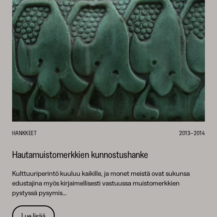
HANKKEET
2013–2014
Hautamuistomerkkien kunnostushanke
Kulttuuriperintö kuuluu kaikille, ja monet meistä ovat sukunsa
edustajina myös kirjaimellisesti vastuussa muistomerkkien
pystyssä pysymis...
Lue lisää