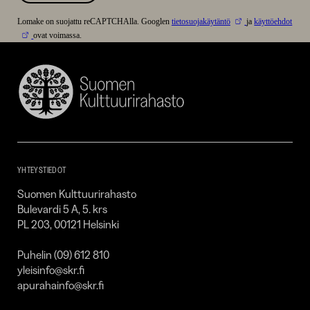
Lomake on suojattu reCAPTCHAlla. Googlen
tietosuojakäytäntö
ja
käyttöehdot
ovat voimassa.
Suomen
Kulttuurirahasto
–
SKR
YHTEYSTIEDOT
Suomen Kulttuurirahasto
Bulevardi 5 A, 5. krs
PL 203, 00121 Helsinki
Puhelin (09) 612 810
yleisinfo@skr.fi
apurahainfo@skr.fi