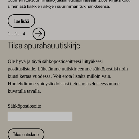
siihen asti kaikkien aikojen suurimman tukihankkeensa.
Lue lisää
Hankkeiden
Seuraava
Sivu
Sivu
Sivu
1
…
2
…
4
sivu
selaus
Tilaa apurahauutiskirje
Ole hyvä ja täytä sähköpostiosoitteesi liittyäksesi
postituslistalle. Lähetämme uutiskirjeemme sähköpostiisi noin
kuusi kertaa vuodessa. Voit erota listalta milloin vain.
Huolehdimme yhteystiedoistasi
tietosuojaselosteessamme
kuvatulla tavalla.
Sähköpostiosoite
Tilaa uutiskirje