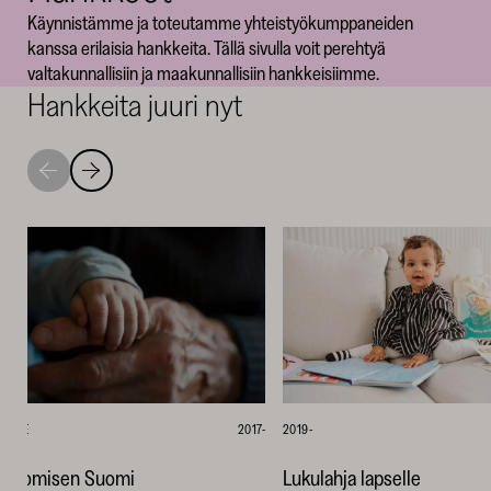
Käynnistämme ja toteutamme yhteistyökumppaneiden
SKR
kanssa erilaisia hankkeita. Tällä sivulla voit perehtyä
valtakunnallisiin ja maakunnallisiin hankkeisiimme.
Hankkeita juuri nyt
Siirry
Siirry
seuraavaan
edelliseen
nostoon
nostoon
TIEDE
2017-
2019-
Huomisen Suomi
Lukulahja lapselle