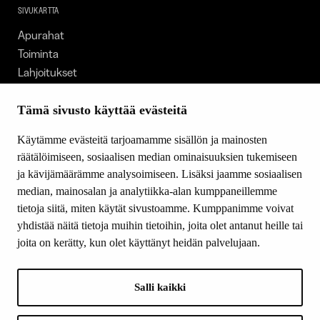
SIVUKARTTA
Apurahat
Toiminta
Lahjoitukset
Tietoa meistä
Ajankohtaista
Tämä sivusto käyttää evästeitä
Tiede & Taide
Käytämme evästeitä tarjoamamme sisällön ja mainosten
Yhteystiedot
räätälöimiseen, sosiaalisen median ominaisuuksien tukemiseen
ja kävijämäärämme analysoimiseen. Lisäksi jaamme sosiaalisen
median, mainosalan ja analytiikka-alan kumppaneillemme
SEURAA MEITÄ
tietoja siitä, miten käytät sivustoamme. Kumppanimme voivat
Facebook
yhdistää näitä tietoja muihin tietoihin, joita olet antanut heille tai
Instagram
joita on kerätty, kun olet käyttänyt heidän palvelujaan.
Youtube
LinkedIn
Salli kaikki