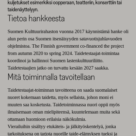
kuljetukset esimerkiksi oopperaan, teatteriin, konserttiin tai
taidenäyttelyyn.
Tietoa hankkeesta
Suomen Kulttuurirahaston vuonna 2017 käynnistämä hanke oli
alun perin osa Suomen itsenäisyyden satavuotisjuhlavuoden
ohjelmistoa. The Finnish government co-financed the project
from autumn 2020 to spring 2024. Taidetestaajat-toimintaa
koordinoi ja hallinnoi Suomen lastenkulttuuriliitto.
Taidetestaajien jatko on turvattu kesään 2027 saakka.
Mitä toiminnalla tavoitellaan
Taidetestaajat-toiminnan tavoitteena on saada suomalaiset
nuoret kokemaan taidetta, myös sellaista, johon moni ei
muuten saa kosketusta. Taidetoiminnassa nuori oppii myös
ilmaisemaan oman mielipiteensä, kuuntelemaan muita sekä
ottamaan huomioon erilaisia näkökulmia.
Vierailuihin sisältyy etukäteis- ja jälkityöskentelyä, jonka
tarkoituksena on tarjota nuorille taide-elämyksen tueksi ja