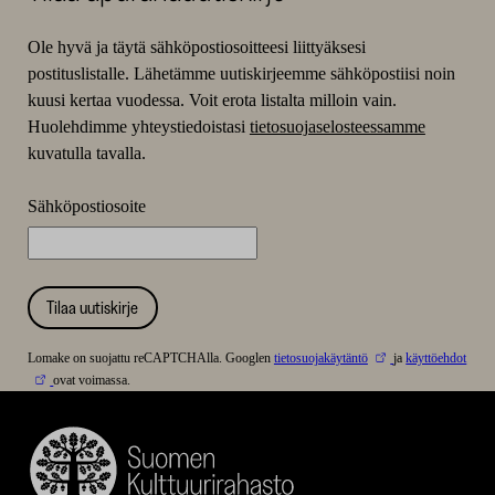
Ole hyvä ja täytä sähköpostiosoitteesi liittyäksesi
postituslistalle. Lähetämme uutiskirjeemme sähköpostiisi noin
kuusi kertaa vuodessa. Voit erota listalta milloin vain.
Huolehdimme yhteystiedoistasi
tietosuojaselosteessamme
kuvatulla tavalla.
Sähköpostiosoite
Tilaa uutiskirje
Lomake on suojattu reCAPTCHAlla. Googlen
tietosuojakäytäntö
ja
käyttöehdot
ovat voimassa.
Suomen