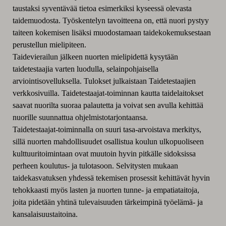
taustaksi syventävää tietoa esimerkiksi kyseessä olevasta
taidemuodosta. Työskentelyn tavoitteena on, että nuori pystyy
taiteen kokemisen lisäksi muodostamaan taidekokemuksestaan
perustellun mielipiteen.
Taidevierailun jälkeen nuorten mielipidettä kysytään
taidetestaajia varten luodulla, selainpohjaisella
arviointisovelluksella. Tulokset julkaistaan Taidetestaajien
verkkosivuilla. Taidetestaajat-toiminnan kautta taidelaitokset
saavat nuorilta suoraa palautetta ja voivat sen avulla kehittää
nuorille suunnattua ohjelmistotarjontaansa.
Taidetestaajat-toiminnalla on suuri tasa-arvoistava merkitys,
sillä nuorten mahdollisuudet osallistua koulun ulkopuoliseen
kulttuuritoimintaan ovat muutoin hyvin pitkälle sidoksissa
perheen koulutus- ja tulotasoon. Selvitysten mukaan
taidekasvatuksen yhdessä tekemisen prosessit kehittävät hyvin
tehokkaasti myös lasten ja nuorten tunne- ja empatiataitoja,
joita pidetään yhtinä tulevaisuuden tärkeimpinä työelämä- ja
kansalaisuustaitoina.