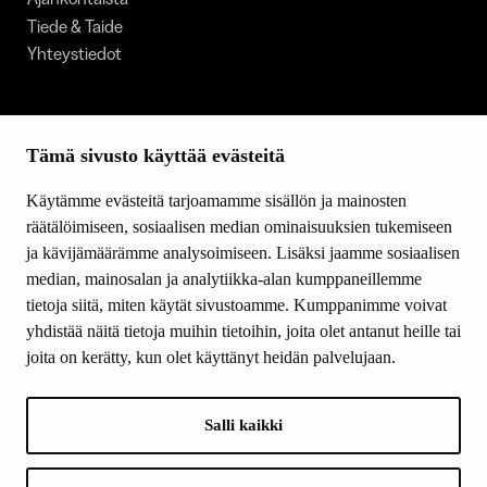
Tiede & Taide
Yhteystiedot
SEURAA MEITÄ
Tämä sivusto käyttää evästeitä
Facebook
Instagram
Käytämme evästeitä tarjoamamme sisällön ja mainosten
Youtube
räätälöimiseen, sosiaalisen median ominaisuuksien tukemiseen
LinkedIn
ja kävijämäärämme analysoimiseen. Lisäksi jaamme sosiaalisen
median, mainosalan ja analytiikka-alan kumppaneillemme
tietoja siitä, miten käytät sivustoamme. Kumppanimme voivat
INFO
yhdistää näitä tietoja muihin tietoihin, joita olet antanut heille tai
joita on kerätty, kun olet käyttänyt heidän palvelujaan.
Suomen Kulttuurirahasto:
Laskutusosoite
Tietosuoja
Salli kaikki
Kannatusyhdistys:
Laskutusosoite