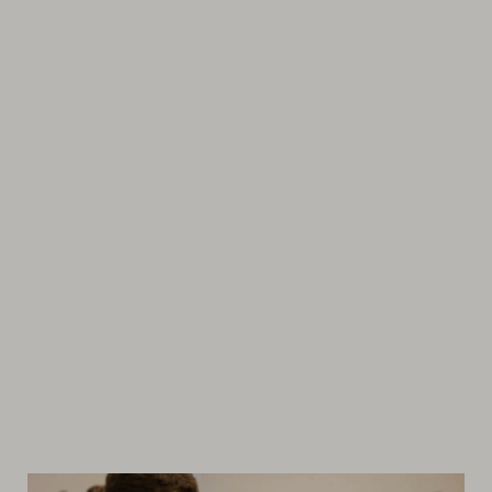
Suomen
Kulttuurirahasto
–