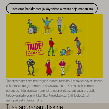
Lisätietoa hankkeesta ja käynnissä olevista ohjelmahauista
Taidetestaajat-toiminta tarjoaa lisäresurssin koulun taidekasvatukseen
sekä kansalais- ja demokratiakasvatukseen. Kaikki osallistumisen
esteet pyritään poistamaan, jotta nuoret pääsevät tasa-arvoisille
taidevierailuille esimerkiksi liikuntarajoitteista, äidinkielestä tai
asuinpaikasta riippumatta.
Tilaa apurahauutiskirje