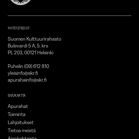
Kulttuurirahasto
–
SKR
YHTEYSTIEDOT
Suomen Kulttuurirahasto
Bulevardi 5 A, 5. krs
PL 203, 00121 Helsinki
Puhelin (09) 612 810
yleisinfo@skr.fi
apurahainfo@skr.fi
SIVUKARTTA
Apurahat
Toiminta
Lahjoitukset
Tietoa meistä
Ajankohtaista