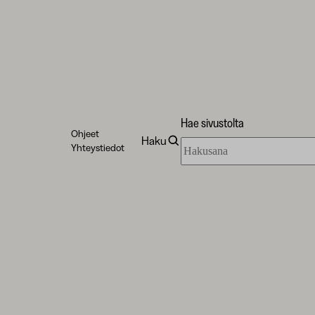
Hae sivustolta
Ohjeet
Haku
Hae
Yhteystiedot
sivustolta