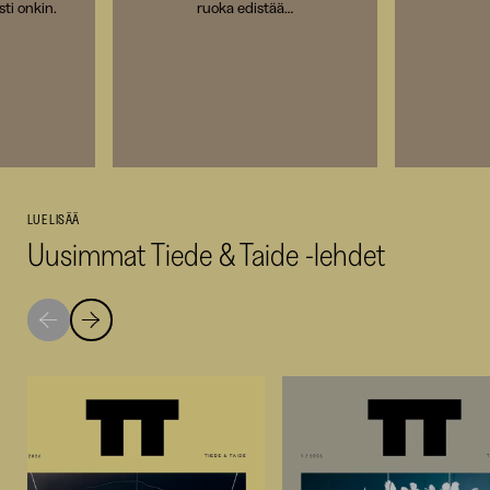
sti onkin.
ruoka edistää…
LUE LISÄÄ
Uusimmat Tiede & Taide -lehdet
Siirry
Siirry
seuraavaan
edelliseen
nostoon
nostoon