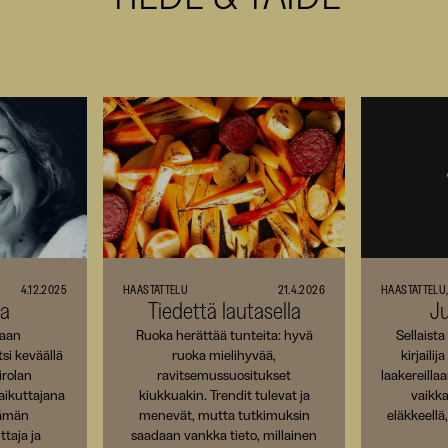
SKR
Nostetut
Tiede
&
Taide
-
artikkelit
4.12.2025
HAASTATTELU
21.4.2026
HAASTATTELU
la
Tiedettä lautasella
J
maan
Ruoka herättää tunteita: hyvä
Sellaista
tsi keväällä
ruoka mielihyvää,
kirjaili
irolan
ravitsemussuositukset
laakereillaa
vaikuttajana
kiukkuakin. Trendit tulevat ja
vaikka
lämän
menevät, mutta tutkimuksin
eläkkeellä
ttaja ja
saadaan vankka tieto, millainen