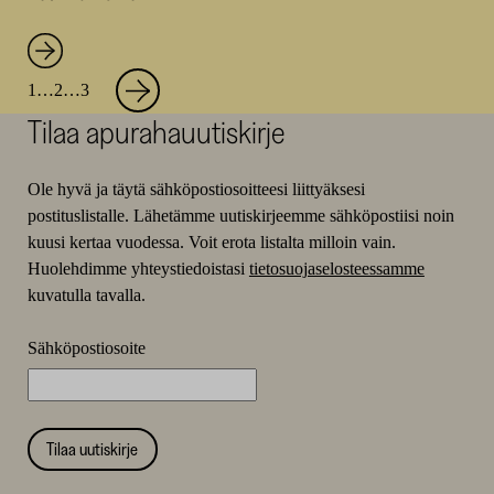
Tiede
Seuraava
Sivu
Sivu
Sivu
1
…
2
…
3
sivu
&
Tilaa apurahauutiskirje
Taide
-
Ole hyvä ja täytä sähköpostiosoitteesi liittyäksesi
postituslistalle. Lähetämme uutiskirjeemme sähköpostiisi noin
artikkelien
kuusi kertaa vuodessa. Voit erota listalta milloin vain.
selaus
Huolehdimme yhteystiedoistasi
tietosuojaselosteessamme
kuvatulla tavalla.
Sähköpostiosoite
Tilaa uutiskirje