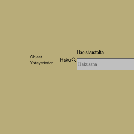
Hae sivustolta
Ohjeet
Haku
Hae
Yhteystiedot
sivustolta