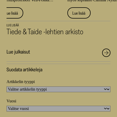
Lue lisää
Lue lisää
LUE LISÄÄ
Tiede & Taide -lehtien arkisto
Lue julkaisut
Tiede
Suodata artikkeleja
&
Artikkelin tyyppi
Taide
-
artikkelit
Vuosi