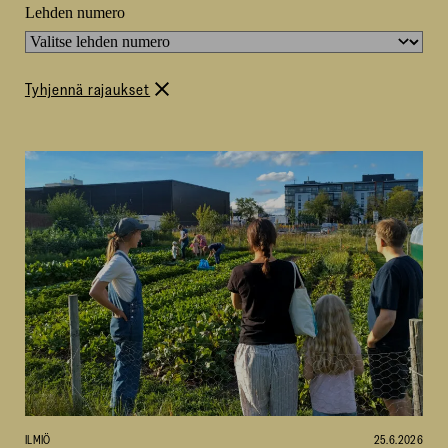
Lehden numero
Tyhjennä rajaukset
32
tulosta
valittujen
suodattimien
perusteella.
ILMIÖ
25.6.2026