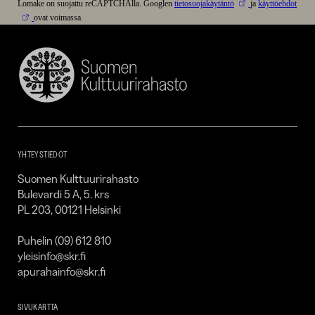
Lomake on suojattu reCAPTCHAlla. Googlen
tietosuojakäytäntö
ja
käyttöehdot
ovat voimassa.
Suomen
Kulttuurirahasto
–
SKR
YHTEYSTIEDOT
Suomen Kulttuurirahasto
Bulevardi 5 A, 5. krs
PL 203, 00121 Helsinki
Puhelin (09) 612 810
yleisinfo@skr.fi
apurahainfo@skr.fi
SIVUKARTTA