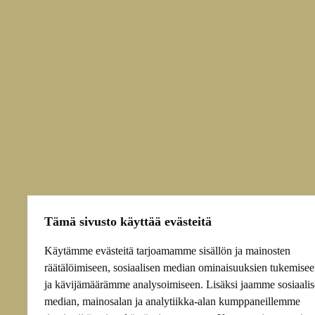
Tämä sivusto käyttää evästeitä
Käytämme evästeitä tarjoamamme sisällön ja mainosten
räätälöimiseen, sosiaalisen median ominaisuuksien tukemise
ja kävijämäärämme analysoimiseen. Lisäksi jaamme sosiaali
median, mainosalan ja analytiikka-alan kumppaneillemme