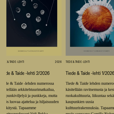
TIEDE & TAIDE -LEHTI
2026
TIEDE & TAIDE -LEHTI
Tiede & Taide -lehti 2/2026
Tiede & Taide -lehti 1/202
Tiede & Taide -lehden numerossa
Tiede & Taide lehden numero
käsitellään arkkitehtuurimatkailua,
käsitellään ravitsemusta ja ke
kaupunkiviljelyä ja punkkeja, mutta
ruokakulttuuria, liikuntaa sekä
myös luovaa ajattelua ja hiljaisuuden
kaupunkien uusia
merkitystä. Tapaamme
kulttuurirakennuksia. Tapaa
emeritusprofessori Veli-Pekka…
myös sopraano Camilla Nylu