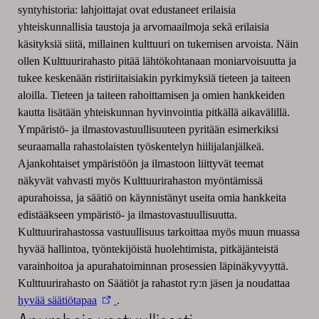
synty­historia: lahjoittajat ovat edustaneet erilaisia
yhteiskunnallisia taustoja ja arvomaailmoja sekä erilaisia
käsityksiä siitä, millainen kult­tuuri on tukemisen arvoista. Näin
ollen Kult­tuurirahasto pitää lähtökohtanaan moniar­voisuutta ja
tukee keskenään ristiriitaisiakin pyrkimyksiä tieteen ja taiteen
aloilla. Tieteen ja taiteen rahoittamisen ja omien hankkeiden
kautta lisätään yhteiskunnan hyvinvointia pitkällä aikavälillä.
Ympäristö- ja ilmastovastuullisuuteen pyritään esimerkiksi
seuraamalla rahastolaisten työskentelyn hiilijalanjälkeä.
Ajankohtaiset ympäristöön ja ilmastoon liittyvät teemat
näkyvät vahvasti myös Kulttuurirahaston myöntämissä
apurahoissa, ja säätiö on käynnistänyt useita omia hankkeita
edis­tääkseen ympäristö- ja ilmastovastuullisuutta.
Kulttuurirahastossa vastuullisuus tarkoittaa myös muun muassa
hyvää hallintoa, työntekijöistä huolehtimista, pitkäjänteistä
varainhoitoa ja apurahatoiminnan prosessien läpinäkyvyyttä.
Kulttuurirahasto on Säätiöt ja rahastot ry:n jäsen ja noudattaa
hyvää säätiötapaa
.