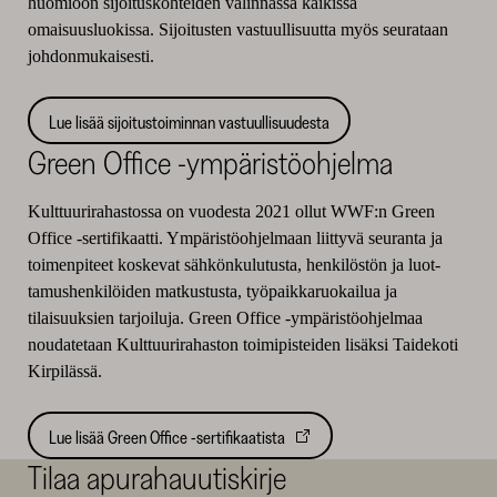
huomioon sijoituskohteiden valinnassa kaikissa
omaisuusluokissa. Sijoitusten vastuullisuutta myös seurataan
johdonmukaisesti.
Lue lisää sijoitustoiminnan vastuullisuudesta
Green Office -ympäristöohjelma
Kulttuurirahastossa on vuodesta 2021 ollut WWF:n Green
Office -sertifikaatti. Ympäristöohjelmaan liittyvä seuranta ja
toimenpiteet koskevat sähkönkulutusta, henkilöstön ja luot­
tamushenkilöiden matkustusta, työ­paikkaruokailua ja
tilaisuuksien tar­joiluja. Green Office -ympäristöohjelmaa
noudatetaan Kulttuurirahaston toimipisteiden lisäksi Taidekoti
Kirpilässä.
Lue lisää Green Office -sertifikaatista
Tilaa apurahauutiskirje