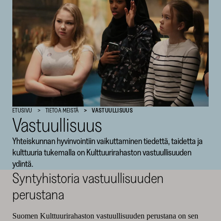
SKR
ETUSIVU
TIETOA MEISTÄ
VASTUULLISUUS
Vastuullisuus
Yhteiskunnan hyvinvointiin vaikuttaminen tiedettä, taidetta ja
kulttuuria tukemalla on Kulttuurirahaston vastuullisuuden
ydintä.
Syntyhistoria vastuullisuuden
perustana
Suomen Kulttuurirahas­ton vastuullisuuden perustana on sen