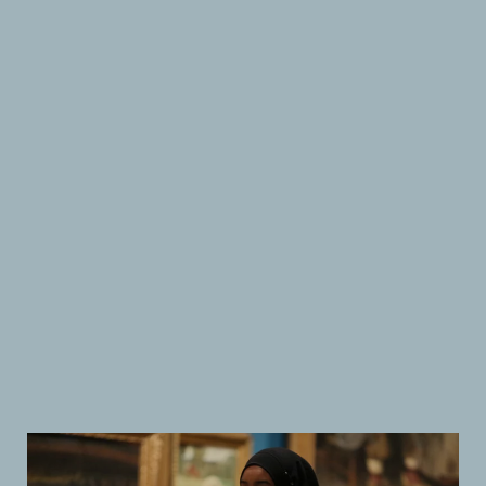
Suomen
Kulttuurirahasto
–