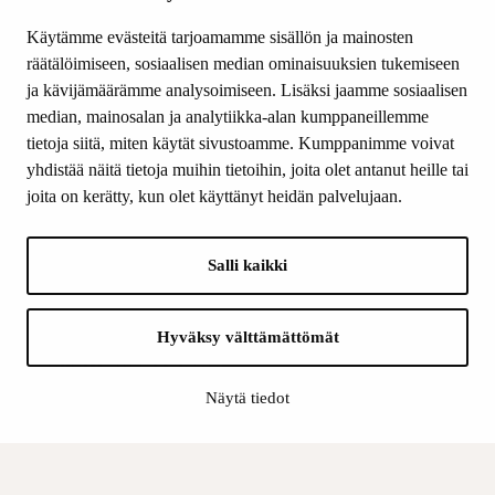
Tiede & Taide
Käytämme evästeitä tarjoamamme sisällön ja mainosten
Yhteystiedot
räätälöimiseen, sosiaalisen median ominaisuuksien tukemiseen
ja kävijämäärämme analysoimiseen. Lisäksi jaamme sosiaalisen
median, mainosalan ja analytiikka-alan kumppaneillemme
SEURAA MEITÄ
tietoja siitä, miten käytät sivustoamme. Kumppanimme voivat
Facebook
yhdistää näitä tietoja muihin tietoihin, joita olet antanut heille tai
Instagram
joita on kerätty, kun olet käyttänyt heidän palvelujaan.
Youtube
LinkedIn
Salli kaikki
INFO
Hyväksy välttämättömät
Suomen Kulttuurirahasto:
Laskutusosoite
Näytä tiedot
Tietosuoja
Kannatusyhdistys:
Laskutusosoite