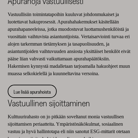
Apurahoja vastuullisesti
Vastuullisiin toimintatapoihin kuuluvat joh­donmukaiset ja
luotettavat hakuprosessit. Apurahahakemukset käsitellään
apurahapaneeleissa, jotka muodostuvat luottamushenkilöistä ja
vuosittain vaihtuvista asiantuntijoista. Vertaisarviointi turvaa eri
alojen tarkemman tietämyksen ja tasapuolisuu­den, ja
asiantuntijoiden vaihtuvuuden ansiosta yksittäiset henkilöt eivät
pääse liian vahvasti vai­kuttamaan apurahapäätöksiin.
Hakemisen kynnystä madalletaan tarjoamalla hakuohjeet muun
muassa selkokielellä ja kuunneltavina versoina.
Lue lisää apurahoista
Vastuullinen sijoittaminen
Kulttuurirahasto on jo pitkään soveltanut monia vastuullisen
sijoittamisen periaatteita. Ympäristönäkökulmat, sosiaalinen
vastuu ja hyvä hallintotapa eli niin sanotut ESG-mittarit otetaan