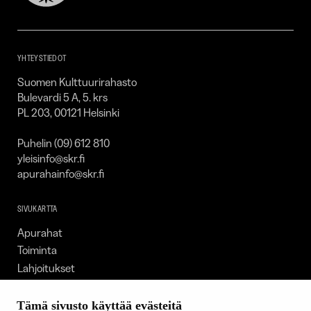
Kulttuurirahasto
–
SKR
YHTEYSTIEDOT
Suomen Kulttuurirahasto
Bulevardi 5 A, 5. krs
PL 203, 00121 Helsinki
Puhelin (09) 612 810
yleisinfo@skr.fi
apurahainfo@skr.fi
SIVUKARTTA
Apurahat
Toiminta
Lahjoitukset
Tietoa meistä
Ajankohtaista
Tämä sivusto käyttää evästeitä