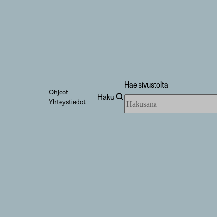
Hae sivustolta
Ohjeet
Haku
Hae
Yhteystiedot
sivustolta