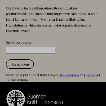
Ole hyvä ja täytä sähköpostiosoitteesi liittyäksesi
postituslistalle. Lähetämme uutiskirjeemme sähköpostiisi noin
kuusi kertaa vuodessa. Voit erota listalta milloin vain.
Huolehdimme yhteystiedoistasi
tietosuojaselosteessamme
kuvatulla tavalla.
Sähköpostiosoite
Tilaa uutiskirje
Lomake on suojattu reCAPTCHAlla. Googlen
tietosuojakäytäntö
ja
käyttöehdot
ovat voimassa.
Suomen