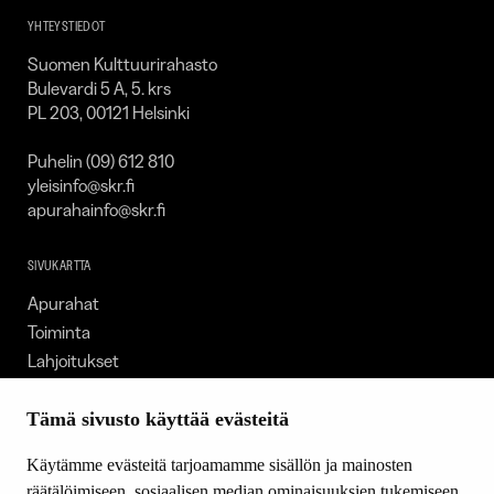
YHTEYSTIEDOT
Suomen Kulttuurirahasto
Bulevardi 5 A, 5. krs
PL 203, 00121 Helsinki
Puhelin (09) 612 810
yleisinfo@skr.fi
apurahainfo@skr.fi
SIVUKARTTA
Apurahat
Toiminta
Lahjoitukset
Tietoa meistä
Ajankohtaista
Tämä sivusto käyttää evästeitä
Tiede & Taide
Käytämme evästeitä tarjoamamme sisällön ja mainosten
Yhteystiedot
räätälöimiseen, sosiaalisen median ominaisuuksien tukemiseen