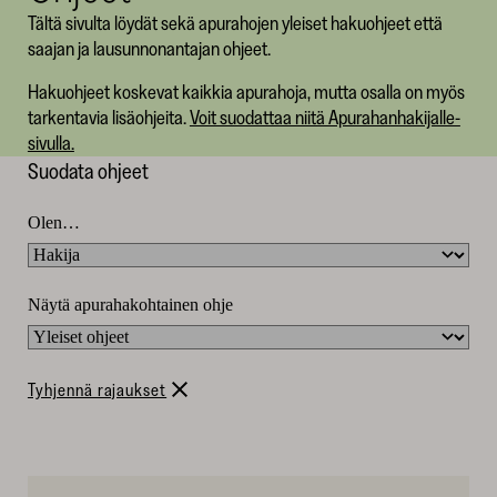
Tältä sivulta löydät sekä apurahojen yleiset hakuohjeet että
SKR
saajan ja lausunnonantajan ohjeet.
Hakuohjeet koskevat kaikkia apurahoja, mutta osalla on myös
tarkentavia lisäohjeita.
Voit suodattaa niitä Apurahanhakijalle-
sivulla.
Kaikki
Suodata ohjeet
ohjeet
Olen…
Näytä apurahakohtainen ohje
Tyhjennä rajaukset
4
tulosta