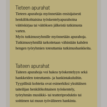
Tieteen apurahat
Tieteen apurahoja myönnetään ensisijaisesti
henkilökohtaisina työskentelyapurahoina
väitöskirjaa tai väitöksen jälkeistä tutkimusta
varten.
Myös tutkimusryhmille myönnetään apurahoja.
Tutkimusryhmillä tarkoitetaan vähintään kahden
hengen työryhmien toteuttamia tutkimushankkeita.
Taiteen apurahat
Taiteen apurahoja voi hakea työskentelyyn sekä
hankkeiden toteuttamis- ja hankintakuluihin.
Tyypillisiä kohteita ovat esimerkiksi yksittäisen
taiteilijan henkilökohtainen työskentely,
työryhmän musiikki- tai teatteriproduktio tai
soittimen tai muun työvälineen hankinta.