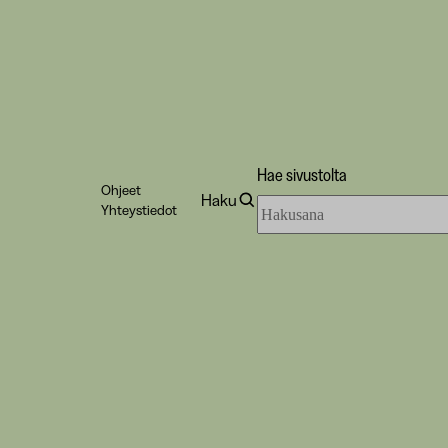
Hae sivustolta
Ohjeet
Haku
Hae
Yhteystiedot
sivustolta