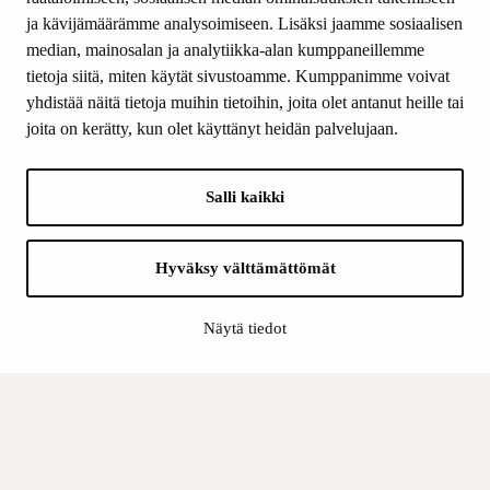
ja kävijämäärämme analysoimiseen. Lisäksi jaamme sosiaalisen
median, mainosalan ja analytiikka-alan kumppaneillemme
SEURAA MEITÄ
tietoja siitä, miten käytät sivustoamme. Kumppanimme voivat
Facebook
yhdistää näitä tietoja muihin tietoihin, joita olet antanut heille tai
Instagram
joita on kerätty, kun olet käyttänyt heidän palvelujaan.
Youtube
LinkedIn
Salli kaikki
INFO
Hyväksy välttämättömät
Suomen Kulttuurirahasto:
Laskutusosoite
Näytä tiedot
Tietosuoja
Kannatusyhdistys:
Laskutusosoite
Tietosuojaseloste
Sisäinen valvonta