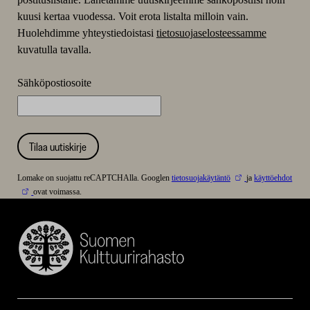
kuusi kertaa vuodessa. Voit erota listalta milloin vain.
Huolehdimme yhteystiedoistasi
tietosuojaselosteessamme
kuvatulla tavalla.
Sähköpostiosoite
Tilaa uutiskirje
Lomake on suojattu reCAPTCHAlla. Googlen
tietosuojakäytäntö
ja
käyttöehdot
ovat voimassa.
Suomen
Kulttuurirahasto
–
SKR