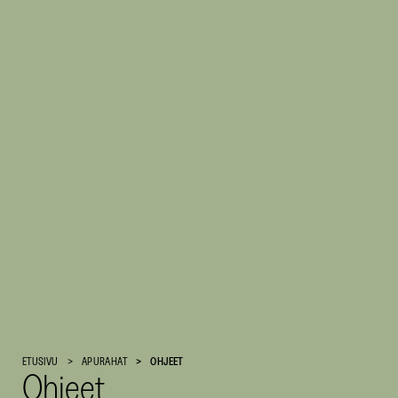
Suomen
ETUSIVU
APURAHAT
OHJEET
Ohjeet
Kulttuurirahasto
–