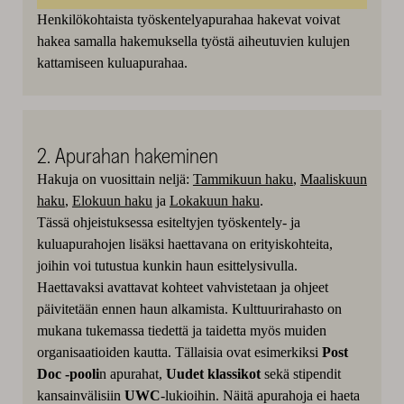
Henkilökohtaista työskentelyapurahaa hakevat voivat
hakea samalla hakemuksella työstä aiheutuvien kulujen
kattamiseen kuluapurahaa.
2. Apurahan hakeminen
Hakuja on vuosittain neljä:
Tammikuun haku
,
Maaliskuun
haku
,
Elokuun haku
ja
Lokakuun haku
.
Tässä ohjeistuksessa esiteltyjen työskentely- ja
kuluapurahojen lisäksi haettavana on erityiskohteita,
joihin voi tutustua kunkin haun esittelysivulla.
Haettavaksi avattavat kohteet vahvistetaan ja ohjeet
päivitetään ennen haun alkamista. Kulttuurirahasto on
mukana tukemassa tiedettä ja taidetta myös muiden
organisaatioiden kautta. Tällaisia ovat esimerkiksi
Post
Doc -pooli
n apurahat,
Uudet klassikot
sekä stipendit
kansainvälisiin
UWC
-lukioihin. Näitä apurahoja ei haeta