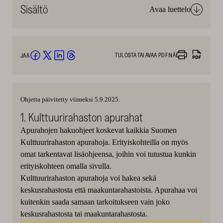
Sisältö
Avaa luettelo
valittujen
suodattimien
perusteella.
TULOSTA TAI AVAA PDF:NÄ
JAA
Jaa
Jaa
Jaa
Jaa
Facebookissa
Twitterissä
LinkedInissä
Threadsissä
(avautuu
(avautuu
(avautuu
(avautuu
Ohjetta päivitetty viimeksi 5.9.2025.
uuteen
uuteen
uuteen
uuteen
1. Kulttuurirahaston apurahat
ikkunaan)
ikkunaan)
ikkunaan)
ikkunaan)
Apurahojen hakuohjeet koskevat kaikkia Suomen
Kulttuurirahaston apurahoja. Erityiskohteilla on myös
omat tarkentavat lisäohjeensa, joihin voi tutustua kunkin
erityiskohteen omalla sivulla.
Kulttuurirahaston apurahoja voi hakea sekä
keskusrahastosta että maakuntarahastoista. Apurahaa voi
kuitenkin saada samaan tarkoitukseen vain joko
keskusrahastosta tai maakuntarahastosta.