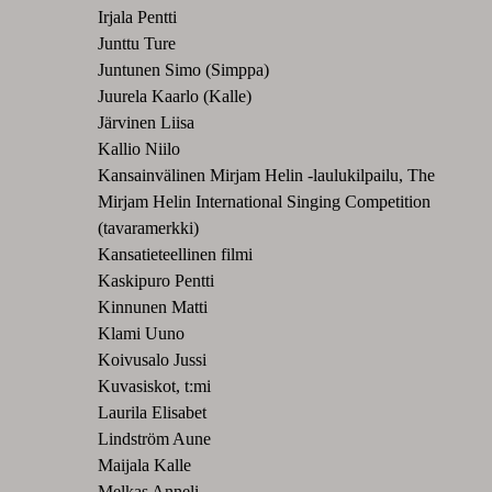
Irjala Pentti
Junttu Ture
Juntunen Simo (Simppa)
Juurela Kaarlo (Kalle)
Järvinen Liisa
Kallio Niilo
Kansainvälinen Mirjam Helin -laulukilpailu, The
Mirjam Helin International Singing Competition
(tavaramerkki)
Kansatieteellinen filmi
Kaskipuro Pentti
Kinnunen Matti
Klami Uuno
Koivusalo Jussi
Kuvasiskot, t:mi
Laurila Elisabet
Lindström Aune
Maijala Kalle
Melkas Anneli