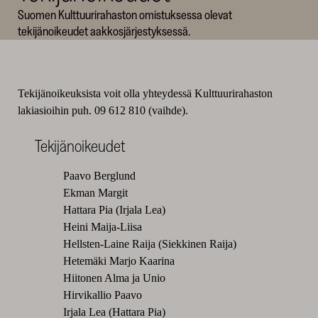
Suomen Kulttuurirahaston omistuksessa olevat
SKR
tekijänoikeudet aakkosjärjestyksessä.
Tekijänoikeuksista voit olla yhteydessä Kulttuurirahaston
lakiasioihin puh. 09 612 810 (vaihde).
Tekijänoikeudet
Paavo Berglund
Ekman Margit
Hattara Pia (Irjala Lea)
Heini Maija-Liisa
Hellsten-Laine Raija (Siekkinen Raija)
Hetemäki Marjo Kaarina
Hiitonen Alma ja Unio
Hirvikallio Paavo
Irjala Lea (Hattara Pia)