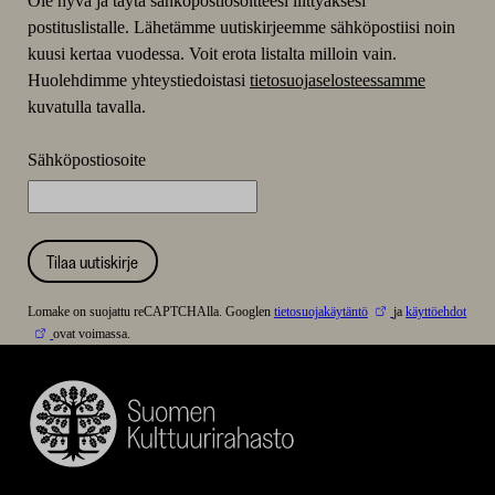
Ole hyvä ja täytä sähköpostiosoitteesi liittyäksesi
postituslistalle. Lähetämme uutiskirjeemme sähköpostiisi noin
kuusi kertaa vuodessa. Voit erota listalta milloin vain.
Huolehdimme yhteystiedoistasi
tietosuojaselosteessamme
kuvatulla tavalla.
Sähköpostiosoite
Tilaa uutiskirje
Lomake on suojattu reCAPTCHAlla. Googlen
tietosuojakäytäntö
ja
käyttöehdot
ovat voimassa.
Suomen
Kulttuurirahasto
–