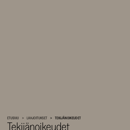
Suomen
ETUSIVU
LAHJOITUKSET
TEKIJÄNOIKEUDET
Tekijänoikeudet
Kulttuurirahasto
–