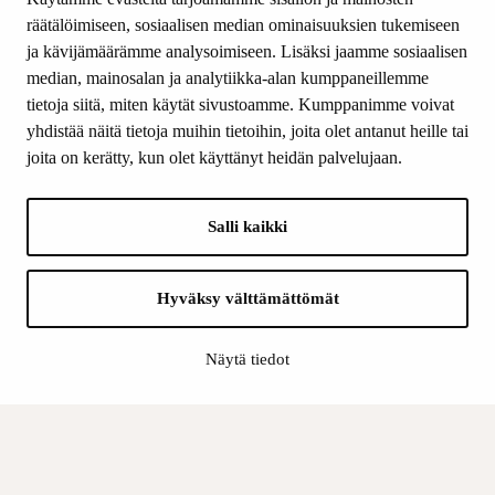
Yhteystiedot
räätälöimiseen, sosiaalisen median ominaisuuksien tukemiseen
ja kävijämäärämme analysoimiseen. Lisäksi jaamme sosiaalisen
median, mainosalan ja analytiikka-alan kumppaneillemme
SEURAA MEITÄ
tietoja siitä, miten käytät sivustoamme. Kumppanimme voivat
Facebook
yhdistää näitä tietoja muihin tietoihin, joita olet antanut heille tai
Instagram
joita on kerätty, kun olet käyttänyt heidän palvelujaan.
Youtube
LinkedIn
Salli kaikki
INFO
Hyväksy välttämättömät
Suomen Kulttuurirahasto:
Laskutusosoite
Näytä tiedot
Tietosuoja
Kannatusyhdistys:
Laskutusosoite
Tietosuojaseloste