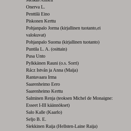
Onerva L.
Penttilä Eino
Piskonen Kerttu
Pohjanpalo Jorma (kirjallinen tuotanto,ei
valokuvat)
Pohjanpalo Suoma (kirjallinen tuotanto)
Puntila L. A. (osittain)
Pusa Unto
Pylkkänen Rauni (o.s. Sorri)
Rácz István ja Anna (Maija)
Rantavaara Irma
Saarenheimo Eero
Saarenheimo Kerttu
Salminen Renja (teoksen Michel de Monaigne:
Esseet I-III käännökset)
Salo Kalle (Kaarlo)
Seljo B. E.
Siekkinen Raija (Hellsten-Laine Raija)