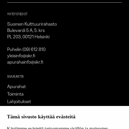
SKR
YHTEYSTIEDOT
Suomen Kulttuurirahasto
Bulevardi 5 A, 5. krs
PL 203, 00121 Helsinki
Puhelin (09) 612 810
yleisinfo@skr.fi
apurahainfo@skr.fi
SIVUKARTTA
Apurahat
Toiminta
Lahjoitukset
Tietoa meistä
Ajankohtaista
Tämä sivusto käyttää evästeitä
Tiede & Taide
Käytämme evästeitä tarjoamamme sisällön ja mainosten