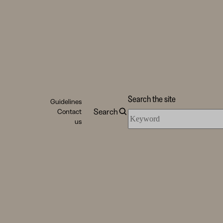
Search the site
Guidelines
Search
Contact
Search
us
the
site