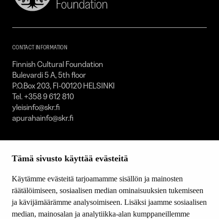
Cultural
Foundation
–
SKR
CONTACT INFORMATION
Finnish Cultural Foundation
Bulevardi 5 A, 5th floor
P.O.Box 203, FI-00120 HELSINKI
Tel. +358 9 612 810
yleisinfo@skr.fi
apurahainfo@skr.fi
SITEMAP
Tämä sivusto käyttää evästeitä
Grants
Other activity
Käytämme evästeitä tarjoamamme sisällön ja mainosten
Donations and bequests
räätälöimiseen, sosiaalisen median ominaisuuksien tukemiseen
About us
ja kävijämäärämme analysoimiseen. Lisäksi jaamme sosiaalisen
What’s new
median, mainosalan ja analytiikka-alan kumppaneillemme