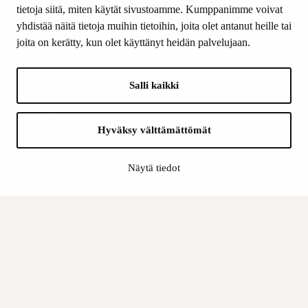
Contact us
tietoja siitä, miten käytät sivustoamme. Kumppanimme voivat
yhdistää näitä tietoja muihin tietoihin, joita olet antanut heille tai
joita on kerätty, kun olet käyttänyt heidän palvelujaan.
FOLLOW US
Facebook
Salli kaikki
Instagram
YouTube
LinkedIn
Hyväksy välttämättömät
Näytä tiedot
INFO
Finnish Cultural Foundation:
Billing address
Data Protection Policy
Register description