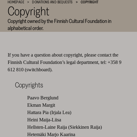
HOMEPAGE
DONATIONS AND BEQUESTS
COPYRIGHT
Copyright
Cultural
Foundation
Copyright owned by the Finnish Cultural Foundation in
–
alphabetical order.
SKR
If you have a question about copyright, please contact the
Finnish Cultural Foundation’s legal department, tel: +358 9
612 810 (switchboard).
Copyrights
Paavo Berglund
Ekman Margit
Hattara Pia (Irjala Lea)
Heini Maija-Liisa
Hellsten-Laine Raija (Siekkinen Raija)
Hetemäki Marjo Kaarina