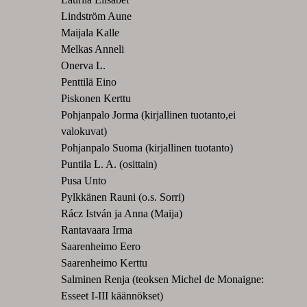
Lindström Aune
Maijala Kalle
Melkas Anneli
Onerva L.
Penttilä Eino
Piskonen Kerttu
Pohjanpalo Jorma (kirjallinen tuotanto,ei
valokuvat)
Pohjanpalo Suoma (kirjallinen tuotanto)
Puntila L. A. (osittain)
Pusa Unto
Pylkkänen Rauni (o.s. Sorri)
Rácz István ja Anna (Maija)
Rantavaara Irma
Saarenheimo Eero
Saarenheimo Kerttu
Salminen Renja (teoksen Michel de Monaigne:
Esseet I-III käännökset)