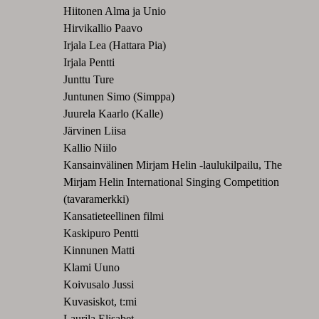
Hiitonen Alma ja Unio
Hirvikallio Paavo
Irjala Lea (Hattara Pia)
Irjala Pentti
Junttu Ture
Juntunen Simo (Simppa)
Juurela Kaarlo (Kalle)
Järvinen Liisa
Kallio Niilo
Kansainvälinen Mirjam Helin -laulukilpailu, The
Mirjam Helin International Singing Competition
(tavaramerkki)
Kansatieteellinen filmi
Kaskipuro Pentti
Kinnunen Matti
Klami Uuno
Koivusalo Jussi
Kuvasiskot, t:mi
Laurila Elisabet