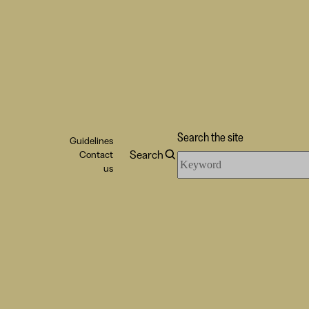
Search the site
Guidelines
Search
Contact
Search
us
the
site