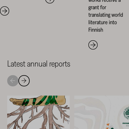
grant for
translating world
literature into
Finnish
Latest annual reports
Move
Move
to
to
next
previous
highlight
highlight