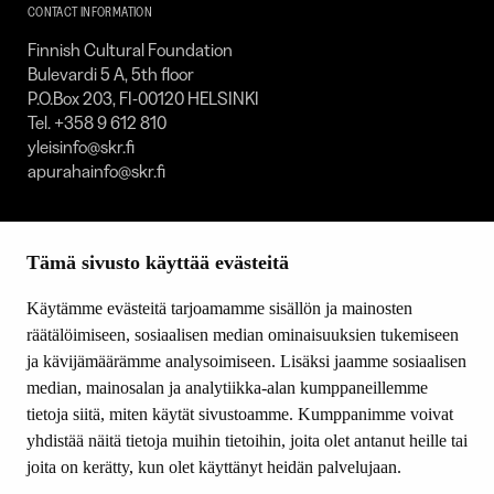
SKR
CONTACT INFORMATION
Finnish Cultural Foundation
Bulevardi 5 A, 5th floor
P.O.Box 203, FI-00120 HELSINKI
Tel. +358 9 612 810
yleisinfo@skr.fi
apurahainfo@skr.fi
SITEMAP
Tämä sivusto käyttää evästeitä
Grants
Other activity
Käytämme evästeitä tarjoamamme sisällön ja mainosten
Donations and bequests
räätälöimiseen, sosiaalisen median ominaisuuksien tukemiseen
About us
ja kävijämäärämme analysoimiseen. Lisäksi jaamme sosiaalisen
What’s new
median, mainosalan ja analytiikka-alan kumppaneillemme
Contact us
tietoja siitä, miten käytät sivustoamme. Kumppanimme voivat
yhdistää näitä tietoja muihin tietoihin, joita olet antanut heille tai
joita on kerätty, kun olet käyttänyt heidän palvelujaan.
FOLLOW US