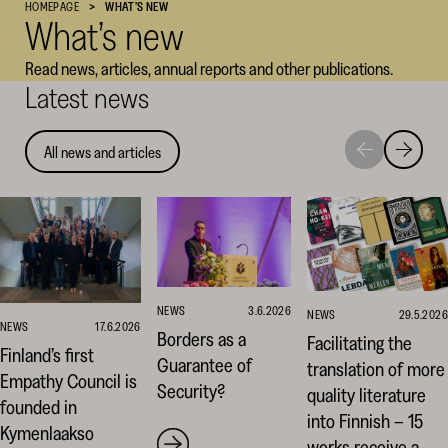
HOMEPAGE
WHAT’S NEW
What’s new
Cultural
Foundation
Read news, articles, annual reports and other publications.
–
Latest news
SKR
All news and articles
Move
Move
to
to
next
previou
highlight
highligh
NEWS
3.6.2026
NEWS
29.5.2026
NEWS
17.6.2026
Borders as a
Facilitating the
Finland’s first
Guarantee of
translation of more
Empathy Council is
Security?
quality literature
founded in
into Finnish – 15
Kymenlaakso
works receive a