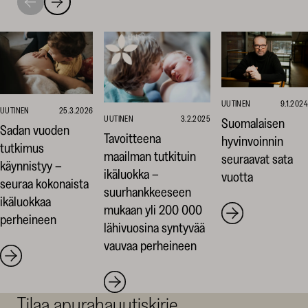
Siirry
Siirry
seuraavaan
edelliseen
nostoon
nostoon
UUTINEN
9.1.2024
UUTINEN
25.3.2026
UUTINEN
3.2.2025
Suomalaisen
Sadan vuoden
Tavoitteena
hyvinvoinnin
tutkimus
maailman tutkituin
seuraavat sata
käynnistyy –
ikäluokka –
vuotta
seuraa kokonaista
suurhankkeeseen
ikäluokkaa
mukaan yli 200 000
perheineen
lähivuosina syntyvää
vauvaa perheineen
Tilaa apurahauutiskirje