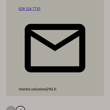
Soita:
029 524 7735
Birgit
Simell
etunimi.sukunimi@thl.fi