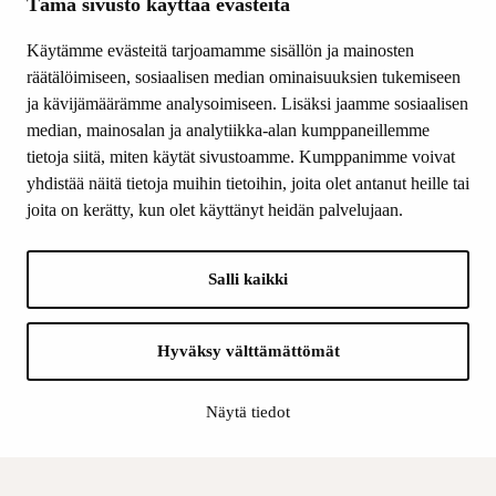
Ajankohtaista
Tämä sivusto käyttää evästeitä
Tiede & Taide
Käytämme evästeitä tarjoamamme sisällön ja mainosten
Yhteystiedot
räätälöimiseen, sosiaalisen median ominaisuuksien tukemiseen
ja kävijämäärämme analysoimiseen. Lisäksi jaamme sosiaalisen
median, mainosalan ja analytiikka-alan kumppaneillemme
SEURAA MEITÄ
tietoja siitä, miten käytät sivustoamme. Kumppanimme voivat
Facebook
yhdistää näitä tietoja muihin tietoihin, joita olet antanut heille tai
Instagram
joita on kerätty, kun olet käyttänyt heidän palvelujaan.
Youtube
LinkedIn
Salli kaikki
INFO
Hyväksy välttämättömät
Suomen Kulttuurirahasto:
Laskutusosoite
Näytä tiedot
Tietosuoja
Kannatusyhdistys:
Laskutusosoite