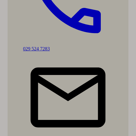
Soita:
029 524 7283
Annamari
Lundqvist