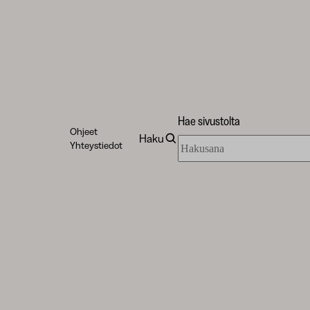
Hae sivustolta
Ohjeet
Haku
Hae
Yhteystiedot
sivustolta