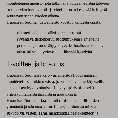
monitieteinen aineisto, jota tutkimalla voidaan edistää tulevien
sukupolvien hyvinvointia ja yhteiskunnan kestävää kehitystä
seuraavan sadan vuoden aikana.
Huomisen Suomen tietoaineisto koostuu kahdesta osasta:
rekisteritiedot kansallisista rekistereistä
syventävä tiedonkeruu suostumuksensa antaneilta
perheiltä, johon sisältyy terveydenhuollossa kerättäviä
näytteitä sekä hyvinvointiin liittyviä kyselyitä.
Tavoitteet ja toteutus
Huomisen Suomessa kertyvää aineistoa hyödynnetään
monitieteisissä tutkimuksissa, jotka tuottavat merkityksellistä
tietoa lasten hyvinvoinnista, kasvuympäristöistä sekä
yhteiskunnallisista ilmiöistä ja muutoksista.
Huomisen Suomi tarjoaa ainutlaatuisen mahdollisuuden
ymmärtää ja rakentaa suomalaista yhteiskuntaa tulevia
sukupolvia varten. Tämä mahdollistaa päätöksenteon ja