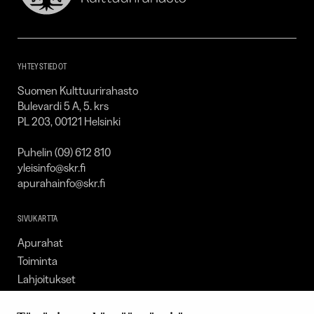
Kulttuurirahasto
–
SKR
YHTEYSTIEDOT
Suomen Kulttuurirahasto
Bulevardi 5 A, 5. krs
PL 203, 00121 Helsinki
Puhelin (09) 612 810
yleisinfo@skr.fi
apurahainfo@skr.fi
SIVUKARTTA
Apurahat
Toiminta
Lahjoitukset
Tietoa meistä