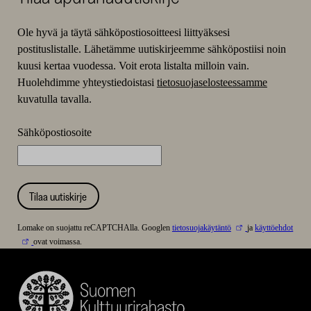
Ole hyvä ja täytä sähköpostiosoitteesi liittyäksesi
postituslistalle. Lähetämme uutiskirjeemme sähköpostiisi noin
kuusi kertaa vuodessa. Voit erota listalta milloin vain.
Huolehdimme yhteystiedoistasi
tietosuojaselosteessamme
kuvatulla tavalla.
Sähköpostiosoite
Tilaa uutiskirje
Lomake on suojattu reCAPTCHAlla. Googlen
tietosuojakäytäntö
ja
käyttöehdot
ovat voimassa.
Suomen