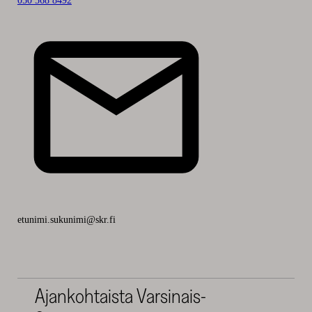
050 568 8492
Ella
Närhi
etunimi.sukunimi@skr.fi
Ajankohtaista Varsinais-