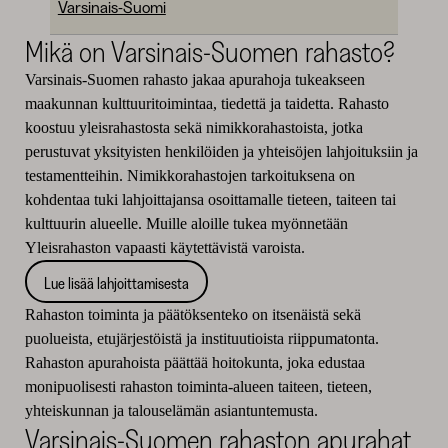
Varsinais-Suomi
Mikä on Varsinais-Suomen rahasto?
Varsinais-Suomen rahasto jakaa apurahoja tukeakseen
maakunnan kulttuuritoimintaa, tiedettä ja taidetta. Rahasto
koostuu yleisrahastosta sekä nimikkorahastoista, jotka
perustuvat yksityisten henkilöiden ja yhteisöjen lahjoituksiin ja
testamentteihin. Nimikkorahastojen tarkoituksena on
kohdentaa tuki lahjoittajansa osoittamalle tieteen, taiteen tai
kulttuurin alueelle. Muille aloille tukea myönnetään
Yleisrahaston vapaasti käytettävistä varoista.
Lue lisää lahjoittamisesta
Rahaston toiminta ja päätöksenteko on itsenäistä sekä
puolueista, etujärjestöistä ja instituutioista riippumatonta.
Rahaston apurahoista päättää hoitokunta, joka edustaa
monipuolisesti rahaston toiminta-alueen taiteen, tieteen,
yhteiskunnan ja talouselämän asiantuntemusta.
Varsinais-Suomen rahaston apurahat