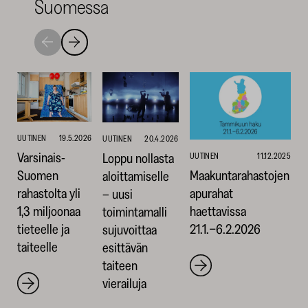
Suomessa
Siirry
Siirry
seuraavaan
edelliseen
nostoon
nostoon
UUTINEN
19.5.2026
UUTINEN
20.4.2026
Varsinais-
Loppu nollasta
UUTINEN
11.12.2025
Maakuntarahastojen
Suomen
aloittamiselle
apurahat
rahastolta yli
– uusi
haettavissa
1,3 miljoonaa
toimintamalli
21.1.−6.2.2026
tieteelle ja
sujuvoittaa
taiteelle
esittävän
taiteen
vierailuja