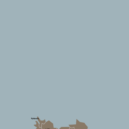
Suomen
Kulttuurirahasto
–