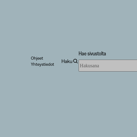
Hae sivustolta
Ohjeet
Haku
Hae
Yhteystiedot
sivustolta