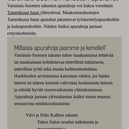
Varsinais-Suomen rahaston apurahoja voi hakea vuosittain
Tammikuun haun
yhteydessä. Maakuntarahastojen
Tammikuun haun apurahat jakautuvat työskentelyapurahoihin
ja kuluapurahoihin. Näiden lisäksi apurahoja jaetaan
erityiskohteisiin.
Millaisia apurahoja jaamme ja kenelle?
Varsinais-Suomen rahasto tukee maakunnassa tehtävää
tai maakuntaan kohdistuvaa tieteellistä tutkimusta,
taiteellista työtä sekä muuta kulttuuritoimintaa.
Hankkeiden arvioinnissa katsotaan eduksi, jos hanke
tieteen tai taiteen keinoin vahvistaa luottamusta tietoon
ja edistää hyvää vuorovaikutusta yhteiskunnassa.
Apurahoja jaetaan yleisrahaston lisäksi muun muassa
seuraavista nimikkorahastoista:
Viivi ja Niilo Kallion rahasto
Tukee Salon seudun tutkimusta ja
museotoimintaa.