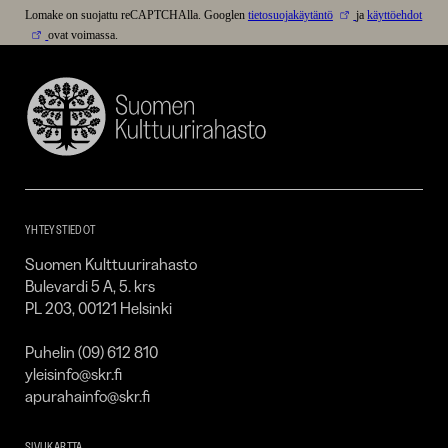
Lomake on suojattu reCAPTCHAlla. Googlen
tietosuojakäytäntö
ja
käyttöehdot
ovat voimassa.
Suomen
Kulttuurirahasto
–
SKR
YHTEYSTIEDOT
Suomen Kulttuurirahasto
Bulevardi 5 A, 5. krs
PL 203, 00121 Helsinki
Puhelin (09) 612 810
yleisinfo@skr.fi
apurahainfo@skr.fi
SIVUKARTTA