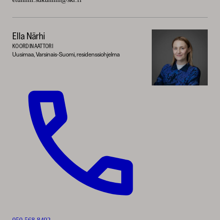
Ella Närhi
KOORDINAATTORI
Uusimaa, Varsinais-Suomi, residenssiohjelma
Soita: