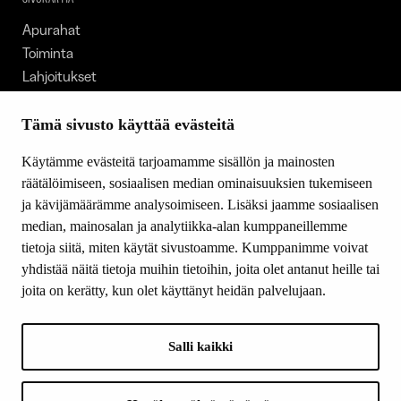
Apurahat
Toiminta
Lahjoitukset
Tietoa meistä
Ajankohtaista
Tämä sivusto käyttää evästeitä
Tiede & Taide
Käytämme evästeitä tarjoamamme sisällön ja mainosten
Yhteystiedot
räätälöimiseen, sosiaalisen median ominaisuuksien tukemiseen
ja kävijämäärämme analysoimiseen. Lisäksi jaamme sosiaalisen
median, mainosalan ja analytiikka-alan kumppaneillemme
SEURAA MEITÄ
tietoja siitä, miten käytät sivustoamme. Kumppanimme voivat
Facebook
yhdistää näitä tietoja muihin tietoihin, joita olet antanut heille tai
Instagram
joita on kerätty, kun olet käyttänyt heidän palvelujaan.
Youtube
LinkedIn
Salli kaikki
INFO