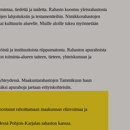
ntaa, tiedettä ja taidetta. Rahasto koostuu yleisrahastosta
öjen lahjoituksiin ja testamentteihin. Nimikkorahastojen
tai kulttuurin alueelle. Muille aloille tukea myönnetään
öistä ja instituutioista riippumatonta. Rahaston apurahoista
n toiminta-alueen taiteen, tieteen, yhteiskunnan ja
yhteydessä. Maakuntarahastojen Tammikuun haun
ksi apurahoja jaetaan erityiskohteisiin.
iinnostunut rahoittamaan maakunnan elinvoimaa ja
essä Pohjois-Karjalan rahaston kanssa.