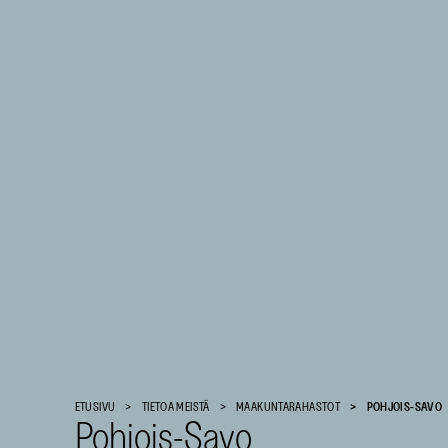
Suomen
Kulttuurirahasto
ETUSIVU
TIETOA MEISTÄ
MAAKUNTARAHASTOT
POHJOIS-SAVO
–
Pohjois-Savo
SKR