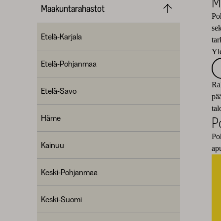
M
Maakuntarahastot
Po
sek
Etelä-Karjala
tar
Yle
Etelä-Pohjanmaa
Rah
Etelä-Savo
pä
ta
Häme
P
Po
Kainuu
ap
Keski-Pohjanmaa
Keski-Suomi