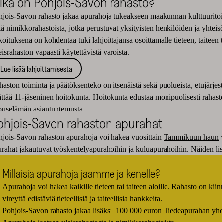
ikä on Pohjois-Savon rahasto?
hjois-Savon rahasto jakaa apurahoja tukeakseen maakunnan kulttuuritoimi
ä nimikkorahastoista, jotka perustuvat yksityisten henkilöiden ja yhteis
koituksena on kohdentaa tuki lahjoittajansa osoittamalle tieteen, taiteen 
israhaston vapaasti käytettävistä varoista.
Lue lisää lahjoittamisesta
aston toiminta ja päätöksenteko on itsenäistä sekä puolueista, etujärjest
ättää 11-jäseninen hoitokunta. Hoitokunta edustaa monipuolisesti rahasto
louselämän asiantuntemusta.
ohjois-Savon rahaston apurahat
hjois-Savon rahaston apurahoja voi hakea vuosittain
Tammikuun haun
urahat jakautuvat työskentelyapurahoihin ja kuluapurahoihin. Näiden lisä
Millaisia apurahoja jaamme ja kenelle?
Apurahoja voi hakea kaikille tieteen tai taiteen aloille. Rahasto on k
vireyttä edistäviä tieteellisiä ja taiteellisia hankkeita.
Pohjois-Savon rahasto jakaa lisäksi 100 000 euron
Tiedeapurahan
yhd