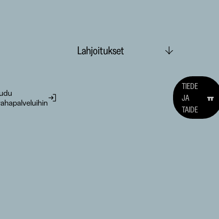
Lahjoitukset
TIEDE
audu
JA
ahapalveluihin
TAIDE