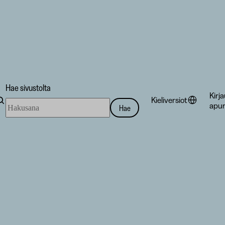
Hae sivustolta
Kirj
Kieliversiot
Hae
apur
Hae
sivustolta