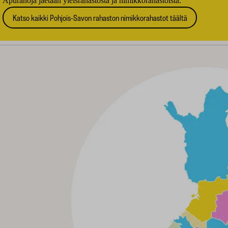
Apurahoja jaetaan yleisrahastosta ja nimikkorahastoista.
Katso kaikki Pohjois-Savon rahaston nimikkorahastot täältä