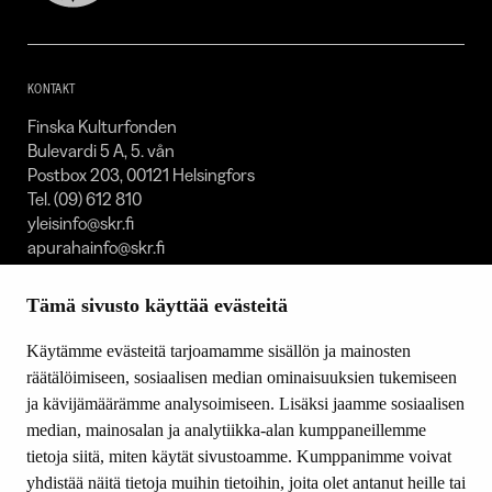
Kulturfonden
–
SKR
KONTAKT
Finska Kulturfonden
Bulevardi 5 A, 5. vån
Postbox 203, 00121 Helsingfors
Tel. (09) 612 810
yleisinfo@skr.fi
apurahainfo@skr.fi
FOOTER MENU SVENSKA
Tämä sivusto käyttää evästeitä
Kontakt
Käytämme evästeitä tarjoamamme sisällön ja mainosten
Stipendier och priser
räätälöimiseen, sosiaalisen median ominaisuuksien tukemiseen
Verksamhet
ja kävijämäärämme analysoimiseen. Lisäksi jaamme sosiaalisen
Om oss
median, mainosalan ja analytiikka-alan kumppaneillemme
Donationer och testamenten
tietoja siitä, miten käytät sivustoamme. Kumppanimme voivat
yhdistää näitä tietoja muihin tietoihin, joita olet antanut heille tai