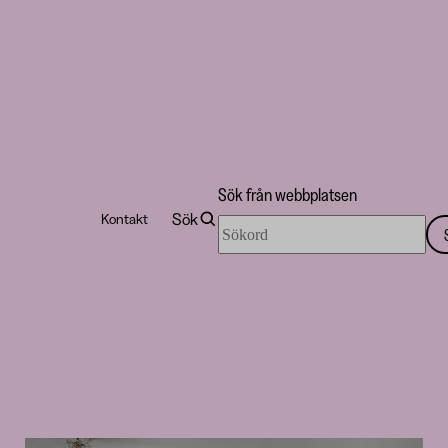
Skip to
content
↓
Sök från webbplatsen
Sök
Kontakt
Sök
från
webbplatsen
Finska