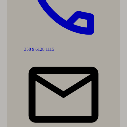
Ring:
+358 9 6128 1115
Heta
Kaisto