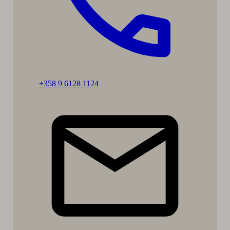
Ring:
+358 9 6128 1124
Mia
Dillemuth