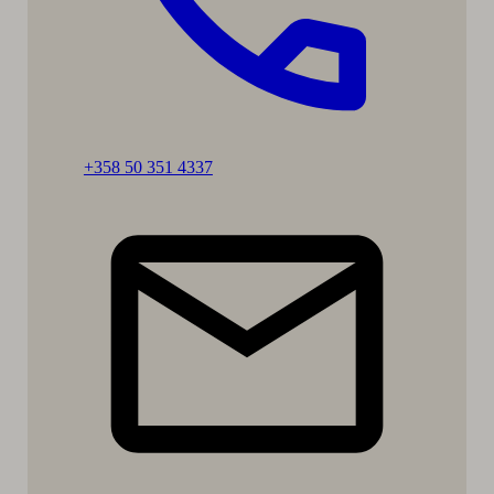
Ring:
+358 50 351 4337
Pia
Hyttinen