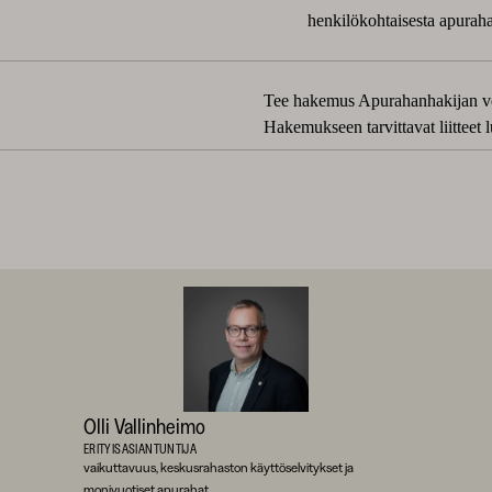
henkilökohtaisesta apuraha
Tee hakemus Apurahanhakijan ve
Hakemukseen tarvittavat liitteet 
Olli Vallinheimo
ERITYISASIANTUNTIJA
vaikuttavuus, keskusrahaston käyttöselvitykset ja
monivuotiset apurahat