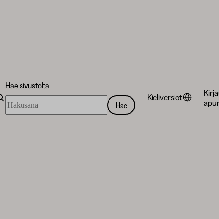
Hae sivustolta
Kirj
Kieliversiot
Hae
apur
Hae
sivustolta