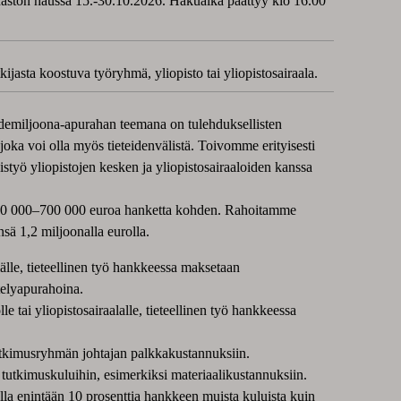
haston haussa 15.-30.10.2026. Hakuaika päättyy klo 16.00
ijasta koostuva työryhmä, yliopisto tai yliopistosairaala.
demiljoona-apurahan teemana on tulehduksellisten
oka voi olla myös tieteidenvälistä. Toivomme erityisesti
styö yliopistojen kesken ja yliopistosairaaloiden kanssa
00 000–700 000 euroa hanketta kohden. Rahoitamme
nsä 1,2 miljoonalla eurolla.
lle, tieteellinen työ hankkeessa maksetaan
telyapurahoina.
le tai yliopistosairaalalle, tieteellinen työ hankkeessa
utkimusryhmän johtajan palkkakustannuksiin.
tutkimuskuluihin, esimerkiksi materiaalikustannuksiin.
la enintään 10 prosenttia hankkeen muista kuluista kuin