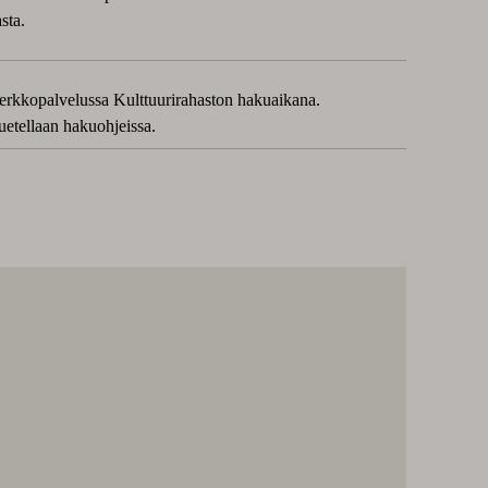
sta.
rkkopalvelussa Kulttuurirahaston hakuaikana.
luetellaan hakuohjeissa.