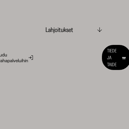
Lahjoitukset
TIEDE
audu
JA
ahapalveluihin
TAIDE