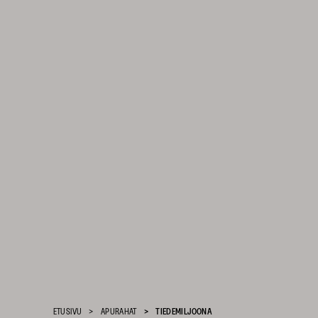
Suomen
Kulttuurirahasto
–
ETUSIVU
APURAHAT
TIEDEMILJOONA
SKR