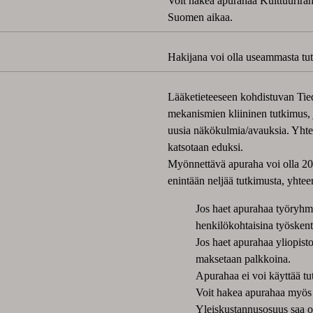
Voit hakea apurahaa Kulttuurira
Suomen aikaa.
Hakijana voi olla useammasta tutk
Lääketieteeseen kohdistuvan Tie
mekanismien kliininen tutkimus, j
uusia näkökulmia/avauksia. Yhtei
katsotaan eduksi.
Myönnettävä apuraha voi olla 2
enintään neljää tutkimusta, yhtee
Jos haet apurahaa työryhmä
henkilökohtaisina työsken
Jos haet apurahaa yliopistol
maksetaan palkkoina.
Apurahaa ei voi käyttää t
Voit hakea apurahaa myös 
Yleiskustannusosuus saa ol