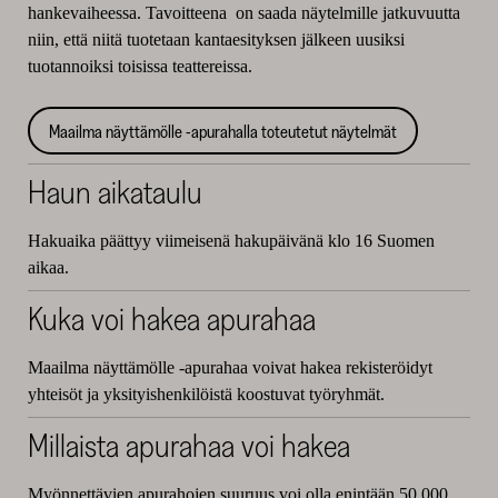
hankevaiheessa. Tavoitteena on saada näytelmille jatkuvuutta
niin, että niitä tuotetaan kantaesityksen jälkeen uusiksi
tuotannoiksi toisissa teattereissa.
Maailma näyttämölle -apurahalla toteutetut näytelmät
Haun aikataulu
Hakuaika päättyy viimeisenä hakupäivänä klo 16 Suomen
aikaa.
Kuka voi hakea apurahaa
Maailma näyttämölle -apurahaa voivat hakea rekisteröidyt
yhteisöt ja yksityishenkilöistä koostuvat työryhmät.
Millaista apurahaa voi hakea
Myönnettävien apurahojen suuruus voi olla enintään 50 000