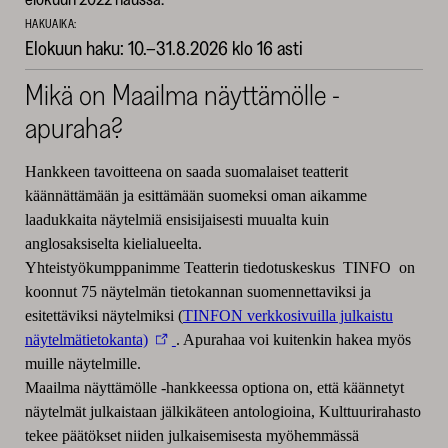
HAKUAIKA:
Elokuun haku: 10.–31.8.2026 klo 16 asti
Mikä on Maailma näyttämölle -
apuraha?
Hankkeen tavoitteena on saada suomalaiset teatterit
käännättämään ja esittämään suomeksi oman aikamme
laadukkaita näytelmiä ensisijaisesti muualta kuin
anglosaksiselta kielialueelta.
Yhteistyökumppanimme Teatterin tiedotuskeskus TINFO on
koonnut 75 näytelmän tietokannan suomennettaviksi ja
esitettäviksi näytelmiksi (
TINFON verkkosivuilla julkaistu
näytelmätietokanta)
. Apurahaa voi kuitenkin hakea myös
muille näytelmille.
Maailma näyttämölle -hankkeessa optiona on, että käännetyt
näytelmät julkaistaan jälkikäteen antologioina, Kulttuurirahasto
tekee päätökset niiden julkaisemisesta myöhemmässä