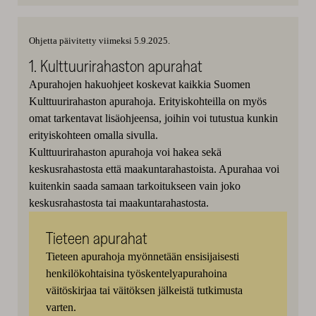
välilehteen
uuteen
uuteen
uuteen
ikkunaan)
ikkunaan)
ikkunaan)
Ohjetta päivitetty viimeksi 5.9.2025.
1. Kulttuurirahaston apurahat
Apurahojen hakuohjeet koskevat kaikkia Suomen
Kulttuurirahaston apurahoja. Erityiskohteilla on myös
omat tarkentavat lisäohjeensa, joihin voi tutustua kunkin
erityiskohteen omalla sivulla.
Kulttuurirahaston apurahoja voi hakea sekä
keskusrahastosta että maakuntarahastoista. Apurahaa voi
kuitenkin saada samaan tarkoitukseen vain joko
keskusrahastosta tai maakuntarahastosta.
Tieteen apurahat
Tieteen apurahoja myönnetään ensisijaisesti
henkilökohtaisina työskentelyapurahoina
väitöskirjaa tai väitöksen jälkeistä tutkimusta
varten.