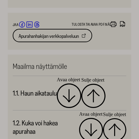
TULOSTA TAI AVAA PDF:NÄ
JAA
Jaa
Jaa
Jaa
Apurahanhakijan verkkopalveluun
Avautuu
Facebookissa
LinkedInissä
Threadsissä
uuteen
(avautuu
(avautuu
(avautuu
välilehteen
uuteen
uuteen
uuteen
ikkunaan)
ikkunaan)
ikkunaan)
Maailma näyttämölle
Avaa ohjeet
Sulje ohjeet
1.1. Haun aikataulu
Avaa ohjeet
Sulje ohjeet
1.2. Kuka voi hakea
apurahaa