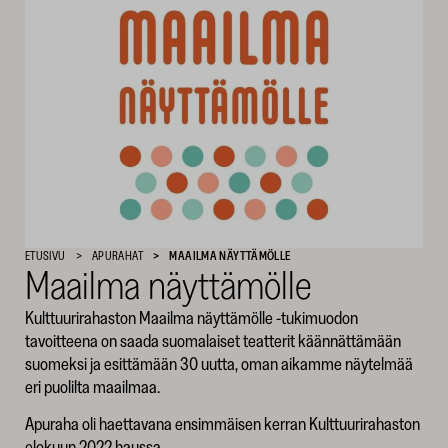
SKR
ETUSIVU
APURAHAT
MAAILMA NÄYTTÄMÖLLE
Maailma näyttämölle
Kulttuurirahaston Maailma näyttämölle -tukimuodon
tavoitteena on saada suomalaiset teatterit käännättämään
suomeksi ja esittämään 30 uutta, oman aikamme näytelmää
eri puolilta maailmaa.
Apuraha oli haettavana ensimmäisen kerran Kulttuurirahaston
elokuun 2022 haussa.