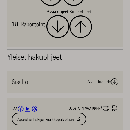
Avaa ohjeet
Sulje ohjeet
1.8. Raportointi
Yleiset hakuohjeet
Sisältö
Avaa luettelo
TULOSTA TAI AVAA PDF:NÄ
JAA
Jaa
Jaa
Jaa
Apurahanhakijan verkkopalveluun
Avautuu
Facebookissa
LinkedInissä
Threadsissä
uuteen
(avautuu
(avautuu
(avautuu