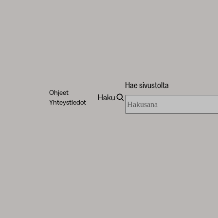
Hae sivustolta
Ohjeet
Haku
Hae
Yhteystiedot
sivustolta