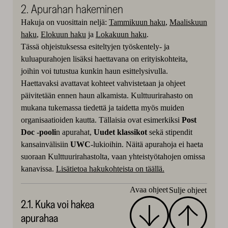
2. Apurahan hakeminen
Hakuja on vuosittain neljä:
Tammikuun haku
,
Maaliskuun
haku
,
Elokuun haku
ja
Lokakuun haku
.
Tässä ohjeistuksessa esiteltyjen työskentely- ja
kuluapurahojen lisäksi haettavana on erityiskohteita,
joihin voi tutustua kunkin haun esittelysivulla.
Haettavaksi avattavat kohteet vahvistetaan ja ohjeet
päivitetään ennen haun alkamista. Kulttuurirahasto on
mukana tukemassa tiedettä ja taidetta myös muiden
organisaatioiden kautta. Tällaisia ovat esimerkiksi
Post
Doc -pooli
n apurahat,
Uudet klassikot
sekä stipendit
kansainvälisiin
UWC
-lukioihin. Näitä apurahoja ei haeta
suoraan Kulttuurirahastolta, vaan yhteistyötahojen omissa
kanavissa.
Lisätietoa hakukohteista on täällä.
Avaa ohjeet
Sulje ohjeet
2.1. Kuka voi hakea
apurahaa