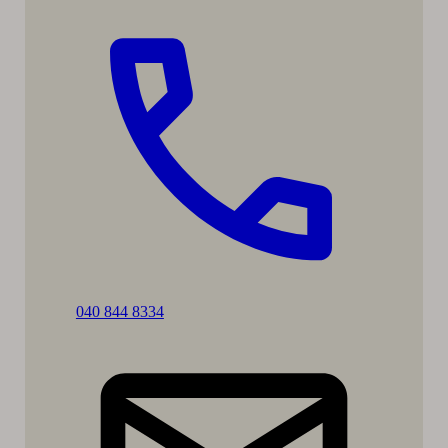
Soita:
040 844 8334
Sari
Ilomäki