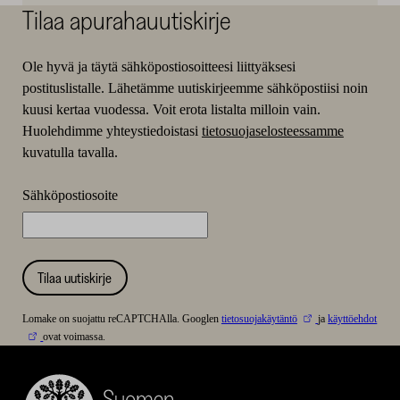
Tilaa apurahauutiskirje
Ole hyvä ja täytä sähköpostiosoitteesi liittyäksesi
postituslistalle. Lähetämme uutiskirjeemme sähköpostiisi noin
kuusi kertaa vuodessa. Voit erota listalta milloin vain.
Huolehdimme yhteystiedoistasi
tietosuojaselosteessamme
kuvatulla tavalla.
Sähköpostiosoite
Tilaa uutiskirje
Lomake on suojattu reCAPTCHAlla. Googlen
tietosuojakäytäntö
ja
käyttöehdot
ovat voimassa.