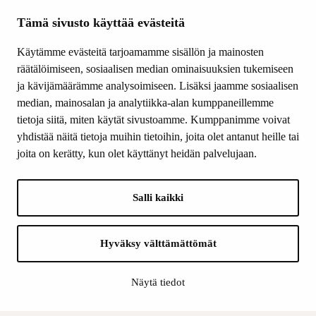
Tietoa meistä
Ajankohtaista
Tämä sivusto käyttää evästeitä
Tiede & Taide
Käytämme evästeitä tarjoamamme sisällön ja mainosten
Yhteystiedot
räätälöimiseen, sosiaalisen median ominaisuuksien tukemiseen
ja kävijämäärämme analysoimiseen. Lisäksi jaamme sosiaalisen
median, mainosalan ja analytiikka-alan kumppaneillemme
SEURAA MEITÄ
tietoja siitä, miten käytät sivustoamme. Kumppanimme voivat
Facebook
yhdistää näitä tietoja muihin tietoihin, joita olet antanut heille tai
Instagram
joita on kerätty, kun olet käyttänyt heidän palvelujaan.
Youtube
LinkedIn
Salli kaikki
INFO
Hyväksy välttämättömät
Suomen Kulttuurirahasto:
Laskutusosoite
Näytä tiedot
Tietosuoja