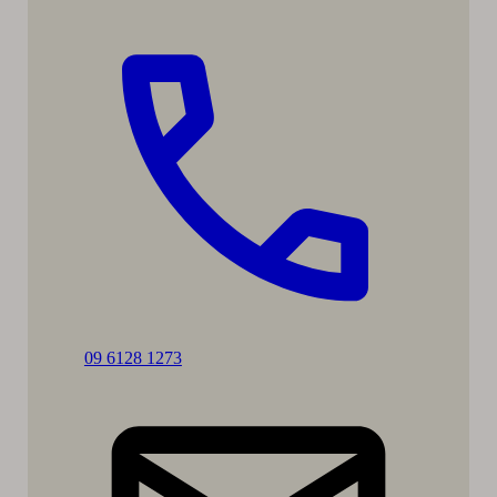
Soita:
09 6128 1273
Antti
Niskanen