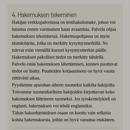
4. Hakemuksen tekeminen
Hakijan verkkopalvelussa on testihakulomake, johon voi
tutustua ennen varsinaisen haun avaamista. Palvelu ohjaa
hakemuksen tekemisessä. Hakemuspohjassa on myös
täsmäohjeita, jotka on merkitty kysymysmerkillä. Ne
tulevat esiin viemällä kursori kysymysmerkin päälle.
Hakemuksen pakolliset tiedot on merkitty tähdellä.
Palvelu estää hakemuksen lähettämisen, kunnes puuttuvat
tiedot on lisätty. Puutteiden korjaamiseen on hyvä varata
riittävästi aikaa.
Pyydämme apurahan aiheen suomeksi kaikilta hakijoilta.
Toivomme suomenkielisten hakijoiden kirjoittavan koko
hakemuksen liitteineen suomeksi. Jos työskentelykieli on
englanti, hakemuksen voi tehdä englanniksi.
Tähän hakuohjeistuksen osaan on koottu vain sellaisia
kohtia hakemuksesta, joihin on hyvä varautua etukäteen.