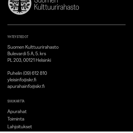
Suomen
Kulttuurirahasto
–
SKR
YHTEYSTIEDOT
Suomen Kulttuurirahasto
Bulevardi 5 A, 5. krs
PL 203, 00121 Helsinki
Puhelin (09) 612 810
yleisinfo@skr.fi
apurahainfo@skr.fi
SIVUKARTTA
Apurahat
Toiminta
Lahjoitukset