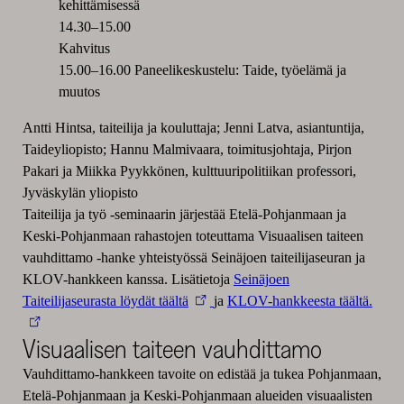
kehittämisessä
14.30–15.00
Kahvitus
15.00–16.00 Paneelikeskustelu: Taide, työelämä ja
muutos
Antti Hintsa, taiteilija ja kouluttaja; Jenni Latva, asiantuntija,
Taideyliopisto; Hannu Malmivaara, toimitusjohtaja, Pirjon
Pakari ja Miikka Pyykkönen, kulttuuripolitiikan professori,
Jyväskylän yliopisto
Taiteilija ja työ -seminaarin järjestää Etelä-Pohjanmaan ja
Keski-Pohjanmaan rahastojen toteuttama Visuaalisen taiteen
vauhdittamo -hanke yhteistyössä Seinäjoen taiteilijaseuran ja
KLOV-hankkeen kanssa. Lisätietoja
Seinäjoen
Taiteilijaseurasta löydät täältä
ja
KLOV-hankkeesta täältä.
Visuaalisen taiteen vauhdittamo
Vauhdittamo-hankkeen tavoite on edistää ja tukea Pohjanmaan,
Etelä-Pohjanmaan ja Keski-Pohjanmaan alueiden visuaalisten