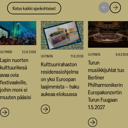
Katso kaikki ajankohtaiset
Siirry
Siirry
seuraavaan
edellise
nostoon
nostoo
UUTINEN
22.6.2026
UUTINEN
9.6.2026
UUTINEN
11.6.2026
Lapin nuorten
Turun
Kulttuurirahaston
kulttuurikesä
musiikkijuhlat tuo
residenssiohjelma
avaa ovia
Berliner
on yksi Euroopan
festivaaleille,
Philharmonikerin
laajimmista – haku
joihin moni ei
Europakonzertin
aukeaa elokuussa
muuten pääsisi
Turun Fuugaan
1.5.2027