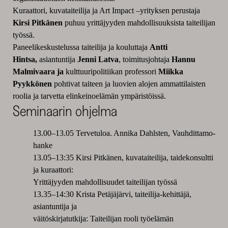
Kuraattori, kuvataiteilija ja Art Impact –yrityksen perustaja
Kirsi Pitkänen
puhuu yrittäjyyden mahdollisuuksista taiteilijan
työssä.
Paneelikeskustelussa taiteilija ja kouluttaja
Antti
Hintsa,
asiantuntija
Jenni Latva
, toimitusjohtaja
Hannu
Malmivaara ja
kulttuuripolitiikan professori
Miikka
Pyykkönen
pohtivat taiteen ja luovien alojen ammattilaisten
roolia ja tarvetta elinkeinoelämän ympäristöissä.
Seminaarin ohjelma
13.00–13.05 Tervetuloa. Annika Dahlsten, Vauhdittamo-
hanke
13.05–13:35 Kirsi Pitkänen, kuvataiteilija, taidekonsultti
ja kuraattori:
Yrittäjyyden mahdollisuudet taiteilijan työssä
13.35–14:30 Krista Petäjäjärvi, taiteilija-kehittäjä,
asiantuntija ja
väitöskirjatutkija: Taiteilijan rooli työelämän