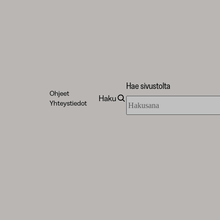
Hae sivustolta
Ohjeet
Haku
Hae
Yhteystiedot
sivustolta