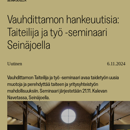
SEINÄJOELLA
SKR
Vauhdittamon hankeuutisia:
Taiteilija ja työ -seminaari
Seinäjoella
Uutinen
6.11.2024
Vauhdittamon Taiteilija ja työ -seminaari avaa taidetyön uusia
muotoja ja perehdyttää taiteen ja yritysyhteistyön
mahdollisuuksiin. Seminaari järjestetään 21.11. Kalevan
Navetassa, Seinäjoella.