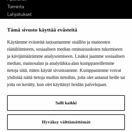
Toiminta
Lahjoitukset
Tietoa meistä
Ajankohtaista
Tämä sivusto käyttää evästeitä
Tiede & Taide
Käytämme evästeitä tarjoamamme sisällön ja mainosten
Yhteystiedot
räätälöimiseen, sosiaalisen median ominaisuuksien tukemiseen
ja kävijämäärämme analysoimiseen. Lisäksi jaamme sosiaalisen
median, mainosalan ja analytiikka-alan kumppaneillemme
SEURAA MEITÄ
tietoja siitä, miten käytät sivustoamme. Kumppanimme voivat
Facebook
yhdistää näitä tietoja muihin tietoihin, joita olet antanut heille tai
Instagram
joita on kerätty, kun olet käyttänyt heidän palvelujaan.
Youtube
LinkedIn
Salli kaikki
INFO
Hyväksy välttämättömät
Suomen Kulttuurirahasto: