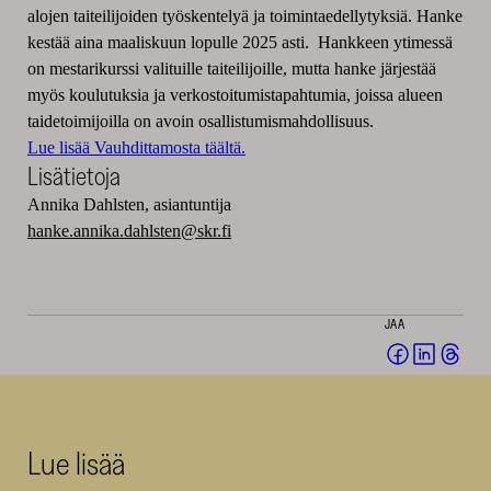
alojen taiteilijoiden työskentelyä ja toimintaedellytyksiä. Hanke
kestää aina maaliskuun lopulle 2025 asti. Hankkeen ytimessä
on mestarikurssi valituille taiteilijoille, mutta hanke järjestää
myös koulutuksia ja verkostoitumistapahtumia, joissa alueen
taidetoimijoilla on avoin osallistumismahdollisuus.
Lue lisää Vauhdittamosta täältä.
Lisätietoja
Annika Dahlsten, asiantuntija
hanke.annika.dahlsten@skr.fi
JAA
Jaa
Jaa
Jaa
Facebookis
LinkedI
Thr
(avautuu
(avautu
(av
uuteen
uuteen
uut
Lue lisää
ikkunaan)
ikkunaa
ikk