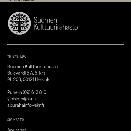
Suomen
Kulttuurirahasto
–
SKR
YHTEYSTIEDOT
Suomen Kulttuurirahasto
Bulevardi 5 A, 5. krs
PL 203, 00121 Helsinki
Puhelin (09) 612 810
yleisinfo@skr.fi
apurahainfo@skr.fi
SIVUKARTTA
Apurahat