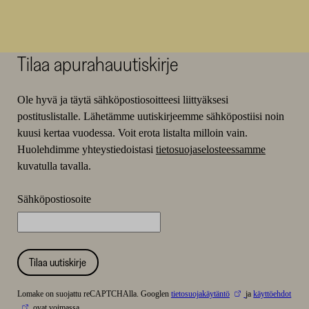
Tilaa apurahauutiskirje
Ole hyvä ja täytä sähköpostiosoitteesi liittyäksesi
postituslistalle. Lähetämme uutiskirjeemme sähköpostiisi noin
kuusi kertaa vuodessa. Voit erota listalta milloin vain.
Huolehdimme yhteystiedoistasi
tietosuojaselosteessamme
kuvatulla tavalla.
Sähköpostiosoite
Tilaa uutiskirje
Lomake on suojattu reCAPTCHAlla. Googlen
tietosuojakäytäntö
ja
käyttöehdot
ovat voimassa.