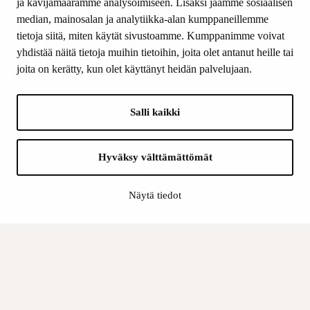
ja kävijämäärämme analysoimiseen. Lisäksi jaamme sosiaalisen
median, mainosalan ja analytiikka-alan kumppaneillemme
SEURAA MEITÄ
tietoja siitä, miten käytät sivustoamme. Kumppanimme voivat
Facebook
yhdistää näitä tietoja muihin tietoihin, joita olet antanut heille tai
Instagram
joita on kerätty, kun olet käyttänyt heidän palvelujaan.
Youtube
LinkedIn
Salli kaikki
INFO
Hyväksy välttämättömät
Suomen Kulttuurirahasto:
Laskutusosoite
Näytä tiedot
Tietosuoja
Kannatusyhdistys:
Laskutusosoite
Tietosuojaseloste
Sisäinen valvonta