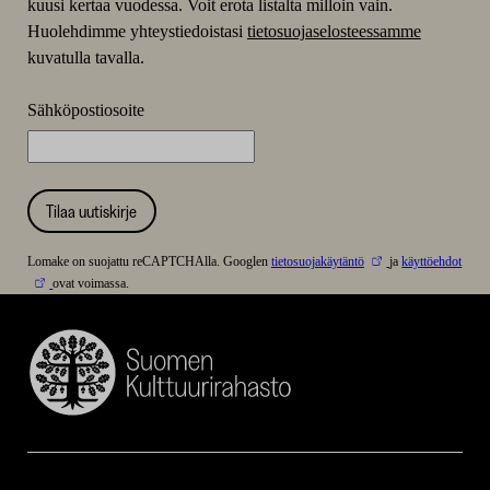
kuusi kertaa vuodessa. Voit erota listalta milloin vain.
Huolehdimme yhteystiedoistasi
tietosuojaselosteessamme
kuvatulla tavalla.
Sähköpostiosoite
Tilaa uutiskirje
Lomake on suojattu reCAPTCHAlla. Googlen
tietosuojakäytäntö
ja
käyttöehdot
ovat voimassa.
Suomen
Kulttuurirahasto
–
SKR