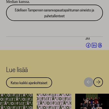
Median kanssa.
Edellisen Tampereen sananvapaustapahtuman aineisto ja
puhetallenteet
JAA
Jaa
Jaa
Jaa
Facebookis
LinkedI
Thr
(avautuu
(avautu
(av
uuteen
uuteen
uut
Lue lisää
ikkunaan)
ikkunaa
ikk
Katso kaikki ajankohtaiset
Siirry
Siirry
seuraavaan
edellise
nostoon
nostoo