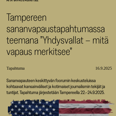
MITÄ VAPAUS MERKITSEE”
SKR
Tampereen
sananvapaustapahtumassa
teemana ”Yhdysvallat – mitä
vapaus merkitsee”
Tapahtuma
16.9.2025
Sananvapauteen keskittyvän foorumin keskusteluissa
kohtaavat kansainväliset ja kotimaiset journalismin tekijät ja
tuntijat. Tapahtuma järjestetään Tampereella 22.–24.9.2025.