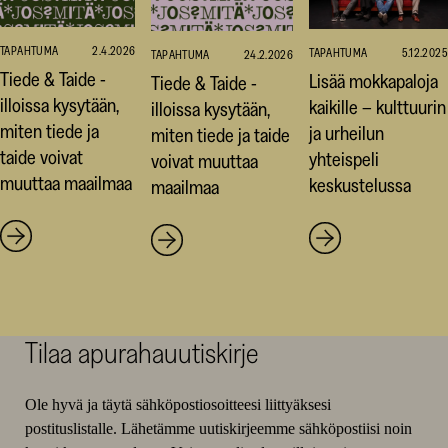
TAPAHTUMA
2.4.2026
TAPAHTUMA
5.12.2025
TAPAHTUMA
24.2.2026
Tiede & Taide -
Lisää mokkapaloja
Tiede & Taide -
illoissa kysytään,
kaikille – kulttuurin
illoissa kysytään,
miten tiede ja
ja urheilun
miten tiede ja taide
taide voivat
yhteispeli
voivat muuttaa
muuttaa maailmaa
keskustelussa
maailmaa
Tilaa apurahauutiskirje
Ole hyvä ja täytä sähköpostiosoitteesi liittyäksesi
postituslistalle. Lähetämme uutiskirjeemme sähköpostiisi noin