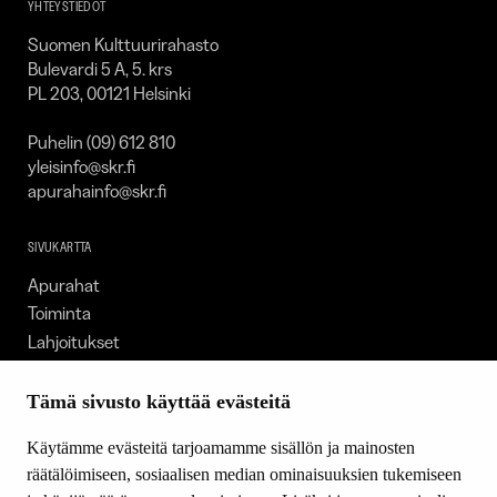
YHTEYSTIEDOT
Suomen Kulttuurirahasto
Bulevardi 5 A, 5. krs
PL 203, 00121 Helsinki
Puhelin (09) 612 810
yleisinfo@skr.fi
apurahainfo@skr.fi
SIVUKARTTA
Apurahat
Toiminta
Lahjoitukset
Tietoa meistä
Ajankohtaista
Tämä sivusto käyttää evästeitä
Tiede & Taide
Käytämme evästeitä tarjoamamme sisällön ja mainosten
Yhteystiedot
räätälöimiseen, sosiaalisen median ominaisuuksien tukemiseen