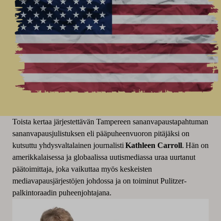
Toista kertaa järjestettävän Tampereen sananvapaustapahtuman
sananvapausjulistuksen eli pääpuheenvuoron pitäjäksi on
kutsuttu yhdysvaltalainen journalisti
Kathleen Carroll
. Hän on
amerikkalaisessa ja globaalissa uutismediassa uraa uurtanut
päätoimittaja, joka vaikuttaa myös keskeisten
mediavapausjärjestöjen johdossa ja on toiminut Pulitzer-
palkintoraadin puheenjohtajana.