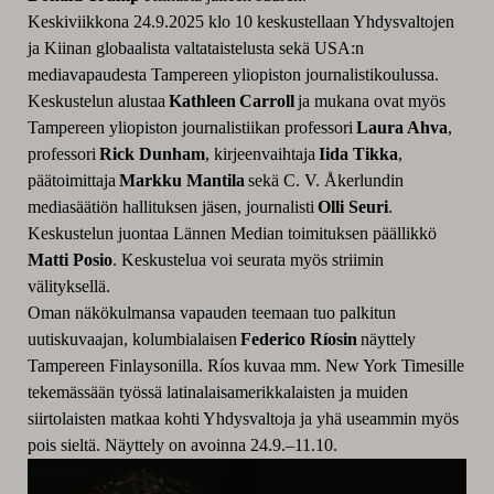
Keskiviikkona 24.9.2025 klo 10 keskustellaan Yhdysvaltojen
ja Kiinan globaalista valtataistelusta sekä USA:n
mediavapaudesta Tampereen yliopiston journalistikoulussa.
Keskustelun alustaa
Kathleen Carroll
ja mukana ovat myös
Tampereen yliopiston journalistiikan professori
Laura Ahva
,
professori
Rick Dunham
, kirjeenvaihtaja
Iida Tikka
,
päätoimittaja
Markku Mantila
sekä C. V. Åkerlundin
mediasäätiön hallituksen jäsen, journalisti
Olli Seuri
.
Keskustelun juontaa Lännen Median toimituksen päällikkö
Matti Posio
. Keskustelua voi seurata myös striimin
välityksellä.
Oman näkökulmansa vapauden teemaan tuo palkitun
uutiskuvaajan, kolumbialaisen
Federico Ríosin
näyttely
Tampereen Finlaysonilla. Ríos kuvaa mm. New York Timesille
tekemässään työssä latinalaisamerikkalaisten ja muiden
siirtolaisten matkaa kohti Yhdysvaltoja ja yhä useammin myös
pois sieltä. Näyttely on avoinna 24.9.–11.10.