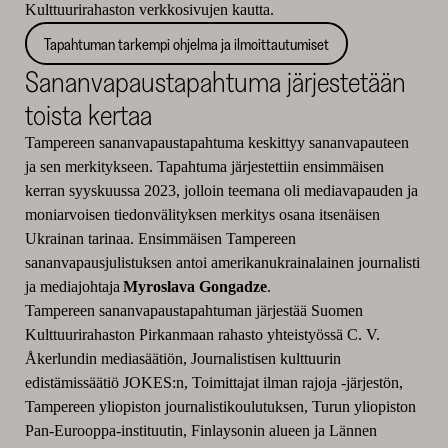
Kulttuurirahaston verkkosivujen kautta.
Tapahtuman tarkempi ohjelma ja ilmoittautumiset
Sananvapaustapahtuma järjestetään
toista kertaa
Tampereen sananvapaustapahtuma keskittyy sananvapauteen
ja sen merkitykseen. Tapahtuma järjestettiin ensimmäisen
kerran syyskuussa 2023, jolloin teemana oli mediavapauden ja
moniarvoisen tiedonvälityksen merkitys osana itsenäisen
Ukrainan tarinaa. Ensimmäisen Tampereen
sananvapausjulistuksen antoi amerikanukrainalainen journalisti
ja mediajohtaja
Myroslava Gongadze
.
Tampereen sananvapaustapahtuman järjestää Suomen
Kulttuurirahaston Pirkanmaan rahasto yhteistyössä C. V.
Åkerlundin mediasäätiön, Journalistisen kulttuurin
edistämissäätiö JOKES:n, Toimittajat ilman rajoja -järjestön,
Tampereen yliopiston journalistikoulutuksen, Turun yliopiston
Pan-Eurooppa-instituutin, Finlaysonin alueen ja Lännen