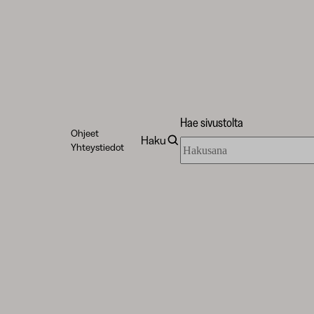
Hae sivustolta
Ohjeet
Haku
Hae
Yhteystiedot
sivustolta