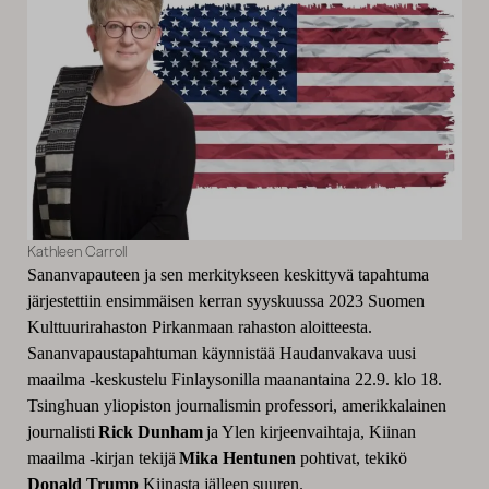
Kathleen Carroll
Sananvapauteen ja sen merkitykseen keskittyvä tapahtuma
järjestettiin ensimmäisen kerran syyskuussa 2023 Suomen
Kulttuurirahaston Pirkanmaan rahaston aloitteesta.
Sananvapaustapahtuman käynnistää Haudanvakava uusi
maailma -keskustelu Finlaysonilla maanantaina 22.9. klo 18.
Tsinghuan yliopiston journalismin professori, amerikkalainen
journalisti
Rick Dunham
ja Ylen kirjeenvaihtaja, Kiinan
maailma -kirjan tekijä
Mika Hentunen
pohtivat, tekikö
Donald Trump
Kiinasta jälleen suuren.