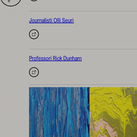
e
uuteen
välilehteen
Journalisti Olli Seuri
Avautuu
uuteen
välilehteen
Professori Rick Dunham
Avautuu
uuteen
välilehteen