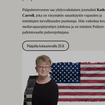
Pääpuheenvuoron saa yhdysvaltalainen journalisti
Kath
Carroll
, joka on väsymätön sanankäytön vapauden ja
toimittajien turvallisuuden puolustaja. Hän vaikuttaa ke
mediavapausjärjestöjen johdossa ja on toiminut Pulitzer
palkintoraadin puheenjohtajana.
Pääjuhla kutsuvieraille 23.9.