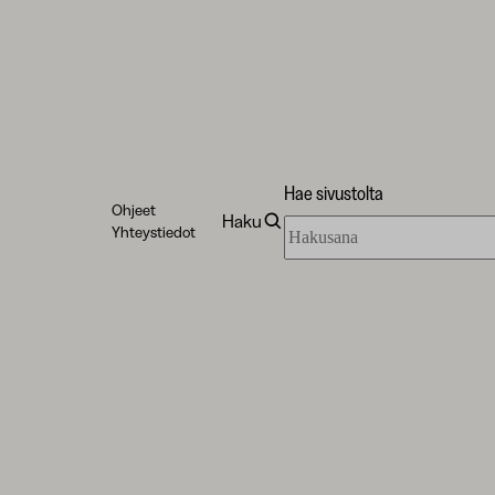
Hae sivustolta
Ohjeet
Haku
Hae
Yhteystiedot
sivustolta