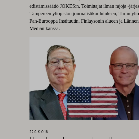
edistämissäätiö JOKES:n, Toimittajat ilman rajoja -järje
Tampereen yliopiston journalistikoulutuksen, Turun ylio
Pan-Eurooppa Instituutin, Finlaysonin alueen ja Lännen
Median kanssa.
22.9. KLO 18