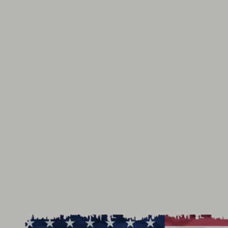
Suomen
Kulttuurirahasto
–