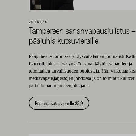
23.9. KLO 18
Tampereen sananvapausjulistus –
pääjuhla kutsuvieraille
Pääpuheenvuoron saa yhdysvaltalainen journalisti
Kath
Carroll
, joka on väsymätön sanankäytön vapauden ja
toimittajien turvallisuuden puolustaja. Hän vaikuttaa ke
mediavapausjärjestöjen johdossa ja on toiminut Pulitzer
palkintoraadin puheenjohtajana.
Pääjuhla kutsuvieraille 23.9.