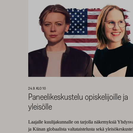
24.9. KLO 10
Paneelikeskustelu opiskelijoille ja
yleisölle
Laajalle kuulijakunnalle on tarjolla näkemyksiä Yhdysv
ja Kiinan globaalista valtataistelusta sekä yleisökeskuste