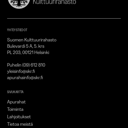
Suomen
Kulttuurirahasto
–
SKR
YHTEYSTIEDOT
Suomen Kulttuurirahasto
Bulevardi 5 A, 5. krs
PL 203, 00121 Helsinki
Puhelin (09) 612 810
yleisinfo@skr.fi
apurahainfo@skr.fi
SIVUKARTTA
Apurahat
Toiminta
Lahjoitukset
Tietoa meistä