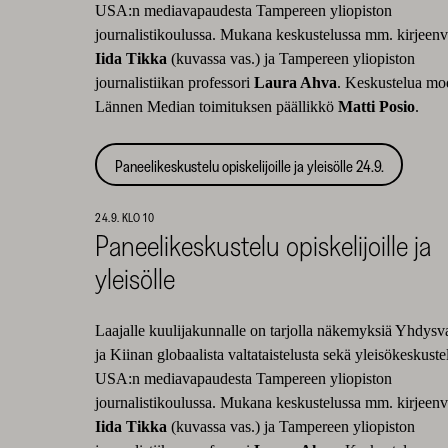
USA:n mediavapaudesta Tampereen yliopiston
journalistikoulussa. Mukana keskustelussa mm. kirjeenv
Iida Tikka
(kuvassa vas.) ja Tampereen yliopiston
journalistiikan professori
Laura Ahva
. Keskustelua mo
Lännen Median toimituksen päällikkö
Matti Posio
.
Paneelikeskustelu opiskelijoille ja yleisölle 24.9.
24.9. KLO 10
Paneelikeskustelu opiskelijoille ja
yleisölle
Laajalle kuulijakunnalle on tarjolla näkemyksiä Yhdysv
ja Kiinan globaalista valtataistelusta sekä yleisökeskuste
USA:n mediavapaudesta Tampereen yliopiston
journalistikoulussa. Mukana keskustelussa mm. kirjeenv
Iida Tikka
(kuvassa vas.) ja Tampereen yliopiston