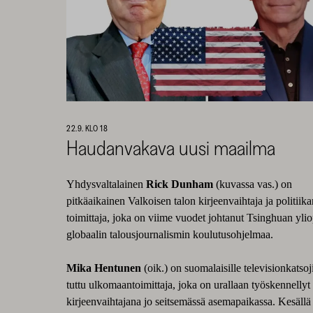
22.9. KLO 18
Haudanvakava uusi maailma
Yhdysvaltalainen
Rick Dunham
(kuvassa vas.) on
pitkäaikainen Valkoisen talon kirjeenvaihtaja ja politiik
toimittaja, joka on viime vuodet johtanut Tsinghuan ylio
globaalin talousjournalismin koulutusohjelmaa.
Mika Hentunen
(oik.) on suomalaisille televisionkatsoji
tuttu ulkomaantoimittaja, joka on urallaan työskennellyt
kirjeenvaihtajana jo seitsemässä asemapaikassa. Kesäll