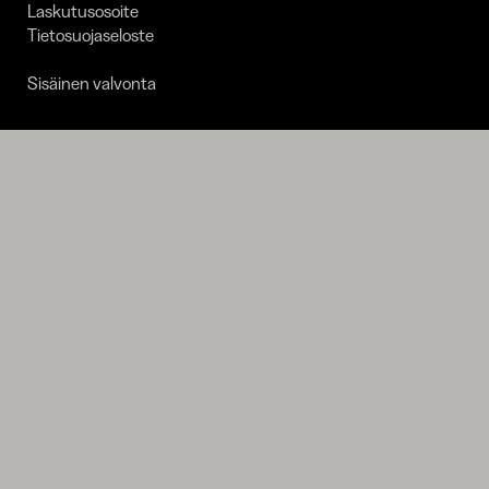
Laskutusosoite
Tietosuojaseloste
Sisäinen valvonta