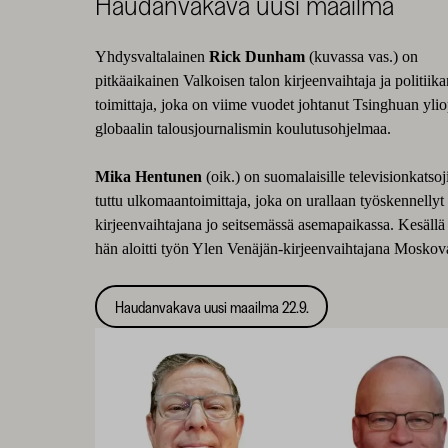
Haudanvakava uusi maailma
Yhdysvaltalainen
Rick Dunham
(kuvassa vas.) on
pitkäaikainen Valkoisen talon kirjeenvaihtaja ja politiik
toimittaja, joka on viime vuodet johtanut Tsinghuan ylio
globaalin talousjournalismin koulutusohjelmaa.
Mika Hentunen
(oik.) on suomalaisille televisionkatsoji
tuttu ulkomaantoimittaja, joka on urallaan työskennellyt
kirjeenvaihtajana jo seitsemässä asemapaikassa. Kesäll
hän aloitti työn Ylen Venäjän-kirjeenvaihtajana Moskov
Haudanvakava uusi maailma 22.9.