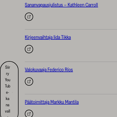
Sananvapausjulistus – Kathleen Carroll
Avautuu
uuteen
välilehteen
Kirjeenvaihtaja Iida Tikka
Avautuu
uuteen
välilehteen
Siir
Valokuvaaja Federico Ríos
ry
You
Avautuu
Tub
uuteen
e-
välilehteen
ka
Päätoimittaja Markku Mantila
na
vall
Avautuu