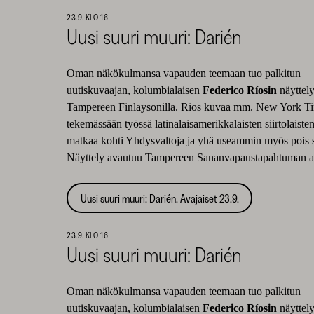
23.9. KLO 16
Uusi suuri muuri: Darién
Oman näkökulmansa vapauden teemaan tuo palkitun
uutiskuvaajan, kolumbialaisen
Federico Ríosin
näyttel
Tampereen Finlaysonilla. Rios kuvaa mm. New York Ti
tekemässään työssä latinalaisamerikkalaisten siirtolaiste
matkaa kohti Yhdysvaltoja ja yhä useammin myös pois s
Näyttely avautuu Tampereen Sananvapaustapahtuman a
Uusi suuri muuri: Darién. Avajaiset 23.9.
23.9. KLO 16
Uusi suuri muuri: Darién
Oman näkökulmansa vapauden teemaan tuo palkitun
uutiskuvaajan, kolumbialaisen
Federico Ríosin
näyttel