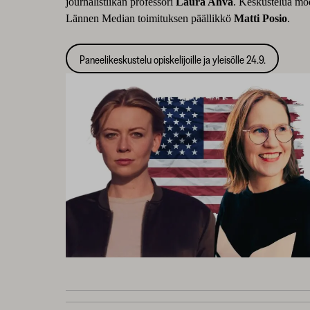
journalistiikan professori
Laura Ahva
. Keskustelua mo
Lännen Median toimituksen päällikkö
Matti Posio
.
Paneelikeskustelu opiskelijoille ja yleisölle 24.9.