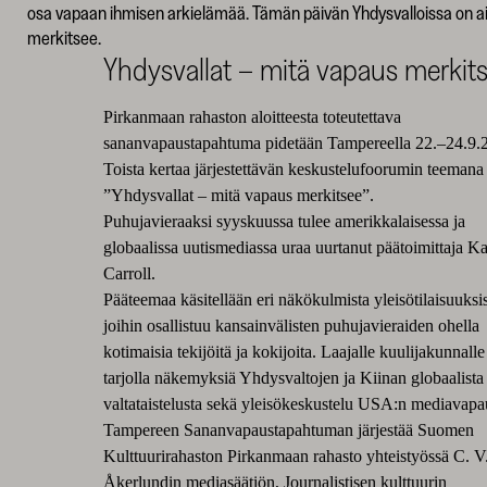
osa vapaan ihmisen arkielämää. Tämän päivän Yhdysvalloissa on ai
merkitsee.
Yhdysvallat – mitä vapaus merkit
Pirkanmaan rahaston aloitteesta toteutettava
sananvapaustapahtuma pidetään Tampereella 22.–24.9.
Toista kertaa järjestettävän keskustelufoorumin teemana
”Yhdysvallat – mitä vapaus merkitsee”.
Puhujavieraaksi syyskuussa tulee amerikkalaisessa ja
globaalissa uutismediassa uraa uurtanut päätoimittaja K
Carroll.
Pääteemaa käsitellään eri näkökulmista yleisötilaisuuksi
joihin osallistuu kansainvälisten puhujavieraiden ohella
kotimaisia tekijöitä ja kokijoita. Laajalle kuulijakunnall
tarjolla näkemyksiä Yhdysvaltojen ja Kiinan globaalista
valtataistelusta sekä yleisökeskustelu USA:n mediavapa
Tampereen Sananvapaustapahtuman järjestää Suomen
Kulttuurirahaston Pirkanmaan rahasto yhteistyössä C. V
Åkerlundin mediasäätiön, Journalistisen kulttuurin