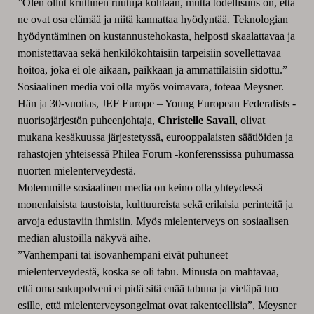
”Olen ollut kriittinen ruutuja kohtaan, mutta todellisuus on, että
ne ovat osa elämää ja niitä kannattaa hyödyntää. Teknologian
hyödyntäminen on kustannustehokasta, helposti skaalattavaa ja
monistettavaa sekä henkilökohtaisiin tarpeisiin sovellettavaa
hoitoa, joka ei ole aikaan, paikkaan ja ammattilaisiin sidottu.”
Sosiaalinen media voi olla myös voimavara, toteaa Meysner.
Hän ja 30-vuotias, JEF Europe – Young European Federalists -
nuorisojärjestön puheenjohtaja,
Christelle Savall
, olivat
mukana kesäkuussa järjestetyssä, eurooppalaisten säätiöiden ja
rahastojen yhteisessä Philea Forum -konferenssissa puhumassa
nuorten mielenterveydestä.
Molemmille sosiaalinen media on keino olla yhteydessä
monenlaisista taustoista, kulttuureista sekä erilaisia perinteitä ja
arvoja edustaviin ihmisiin. Myös mielenterveys on sosiaalisen
median alustoilla näkyvä aihe.
”Vanhempani tai isovanhempani eivät puhuneet
mielenterveydestä, koska se oli tabu. Minusta on mahtavaa,
että oma sukupolveni ei pidä sitä enää tabuna ja vieläpä tuo
esille, että mielenterveysongelmat ovat rakenteellisia”, Meysner