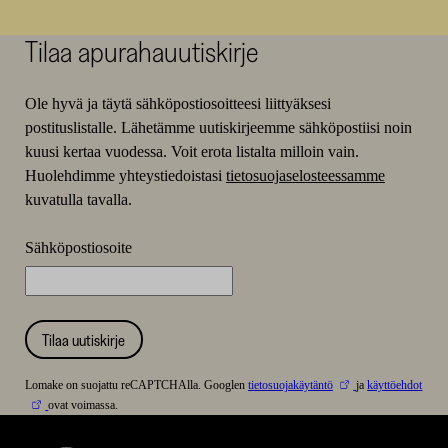
Tilaa apurahauutiskirje
Ole hyvä ja täytä sähköpostiosoitteesi liittyäksesi
postituslistalle. Lähetämme uutiskirjeemme sähköpostiisi noin
kuusi kertaa vuodessa. Voit erota listalta milloin vain.
Huolehdimme yhteystiedoistasi
tietosuojaselosteessamme
kuvatulla tavalla.
Sähköpostiosoite
Tilaa uutiskirje
Lomake on suojattu reCAPTCHAlla. Googlen
tietosuojakäytäntö
ja
käyttöehdot
ovat voimassa.