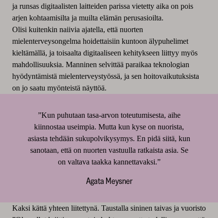
ja runsas digitaalisten laitteiden parissa vietetty aika on pois
arjen kohtaamisilta ja muilta elämän perusasioilta.
Olisi kuitenkin naiivia ajatella, että nuorten
mielenterveysongelma hoidettaisiin kuntoon älypuhelimet
kieltämällä, ja toisaalta digitaaliseen kehitykseen liittyy myös
mahdollisuuksia. Manninen selvittää paraikaa teknologian
hyödyntämistä mielenterveystyössä, ja sen hoitovaikutuksista
on jo saatu myönteistä näyttöä.
”Kun puhutaan tasa-arvon toteutumisesta, aihe
kiinnostaa useimpia. Mutta kun kyse on nuorista,
asiasta tehdään sukupolvikysymys. En pidä siitä, kun
sanotaan, että on nuorten vastuulla ratkaista asia. Se
on valtava taakka kannettavaksi.”
Agata Meysner
Kaksi kättä yhteen liitettynä. Taustalla sininen taivas ja vuoristo