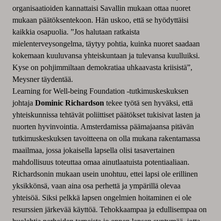
organisaatioiden kannattaisi Savallin mukaan ottaa nuoret
mukaan päätöksentekoon. Hän uskoo, että se hyödyttäisi
kaikkia osapuolia. ”Jos halutaan ratkaista
mielenterveysongelma, täytyy pohtia, kuinka nuoret saadaan
kokemaan kuuluvansa yhteiskuntaan ja tulevansa kuulluiksi.
Kyse on pohjimmiltaan demokratiaa uhkaavasta kriisistä”,
Meysner täydentää.
Learning for Well-being Foundation -tutkimuskeskuksen
johtaja
Dominic Richardson
tekee työtä sen hyväksi, että
yhteiskunnissa tehtävät poliittiset päätökset tukisivat lasten ja
nuorten hyvinvointia. Amsterdamissa päämajaansa pitävän
tutkimuskeskuksen tavoitteena on olla mukana rakentamassa
maailmaa, jossa jokaisella lapsella olisi tasavertainen
mahdollisuus toteuttaa omaa ainutlaatuista potentiaaliaan.
Richardsonin mukaan usein unohtuu, ettei lapsi ole erillinen
yksikkönsä, vaan aina osa perhettä ja ympärillä olevaa
yhteisöä. Siksi pelkkä lapsen ongelmien hoitaminen ei ole
resurssien järkevää käyttöä. Tehokkaampaa ja edullisempaa on