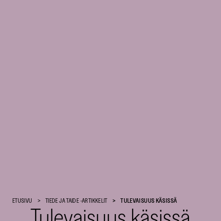
Suomen
ETUSIVU
TIEDE JA TAIDE -ARTIKKELIT
TULEVAISUUS KÄSISSÄ
Tulevaisuus käsissä
Kulttuurirahasto
–