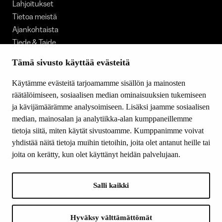
Lahjoitukset
Tietoa meistä
Ajankohtaista
Tiede & Taide
Yhteystiedot
Tämä sivusto käyttää evästeitä
Käytämme evästeitä tarjoamamme sisällön ja mainosten
SEURAA MEITÄ
räätälöimiseen, sosiaalisen median ominaisuuksien tukemiseen
Facebook
ja kävijämäärämme analysoimiseen. Lisäksi jaamme sosiaalisen
Instagram
median, mainosalan ja analytiikka-alan kumppaneillemme
tietoja siitä, miten käytät sivustoamme. Kumppanimme voivat
Youtube
yhdistää näitä tietoja muihin tietoihin, joita olet antanut heille tai
LinkedIn
joita on kerätty, kun olet käyttänyt heidän palvelujaan.
INFO
Salli kaikki
Suomen Kulttuurirahasto:
Laskutusosoite
Tietosuoja
Hyväksy välttämättömät