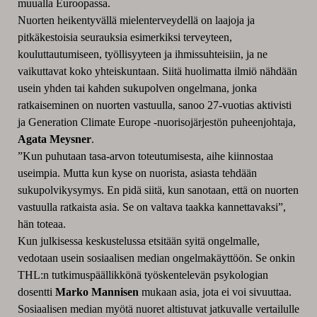
muualla Euroopassa.
Nuorten heikentyvällä mielenterveydellä on laajoja ja
pitkäkestoisia seurauksia esimerkiksi terveyteen,
kouluttautumiseen, työllisyyteen ja ihmissuhteisiin, ja ne
vaikuttavat koko yhteiskuntaan. Siitä huolimatta ilmiö nähdään
usein yhden tai kahden sukupolven ongelmana, jonka
ratkaiseminen on nuorten vastuulla, sanoo 27-vuotias aktivisti
ja Generation Climate Europe -nuorisojärjestön puheenjohtaja,
Agata Meysner
.
”Kun puhutaan tasa-arvon toteutumisesta, aihe kiinnostaa
useimpia. Mutta kun kyse on nuorista, asiasta tehdään
sukupolvikysymys. En pidä siitä, kun sanotaan, että on nuorten
vastuulla ratkaista asia. Se on valtava taakka kannettavaksi”,
hän toteaa.
Kun julkisessa keskustelussa etsitään syitä ongelmalle,
vedotaan usein sosiaalisen median ongelmakäyttöön. Se onkin
THL:n tutkimuspäällikkönä työskentelevän psykologian
dosentti
Marko Mannisen
mukaan asia, jota ei voi sivuuttaa.
Sosiaalisen median myötä nuoret altistuvat jatkuvalle vertailulle