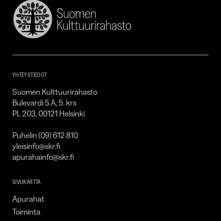
Suomen
Kulttuurirahasto
–
SKR
YHTEYSTIEDOT
Suomen Kulttuurirahasto
Bulevardi 5 A, 5. krs
PL 203, 00121 Helsinki
Puhelin (09) 612 810
yleisinfo@skr.fi
apurahainfo@skr.fi
SIVUKARTTA
Apurahat
Toiminta