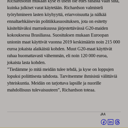
Richardsonin mukaan kyse ei usein ole edes rahasta vaan siitä,
kuinka julkiset varat käytetään. Richardson valmisteli
työryhmineen lasten köyhyyttä, eriarvoisuutta ja nälkää
ennaltaehkäisevän politiikkasuosituksen, jota on esitetty
käsiteltäväksi marraskuussa järjestettävässä G20-maiden
kokouksessa Brasiliassa. Suosituksen mukaan Euroopan
unionin maat käyttivät vuonna 2019 keskimäärin noin 215 000
euroa jokaista alaikäistä kohden. Muut G20-maat käyttivät
rahaa huomattavasti vähemmän, eli noin 120 000 euroa,
jokaista lasta kohden.
”Tiedämme jo mitä meidän tulee tehdä, ja kyse on loppujen
lopuksi poliittisesta tahdosta. Tarvitsemme ihmisistä välittäviä
yhteiskuntia. Meidän on tarjottava lapsille ja nuorille
mahdollisuus tulevaisuuteen”, Richardson toteaa.
JAA
Jaa
Jaa
Jaa