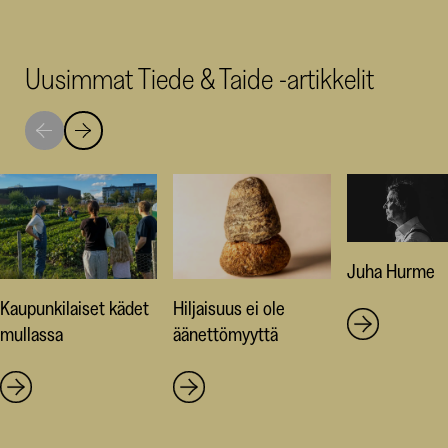
Facebookis
LinkedI
Thr
(avautuu
(avautu
(av
uuteen
uuteen
uut
Uusimmat Tiede & Taide -artikkelit
ikkunaan)
ikkunaa
ikk
Siirry
Siirry
seuraavaan
edelliseen
nostoon
nostoon
Juha Hurme
Kaupunkilaiset kädet
Hiljaisuus ei ole
mullassa
äänettömyyttä