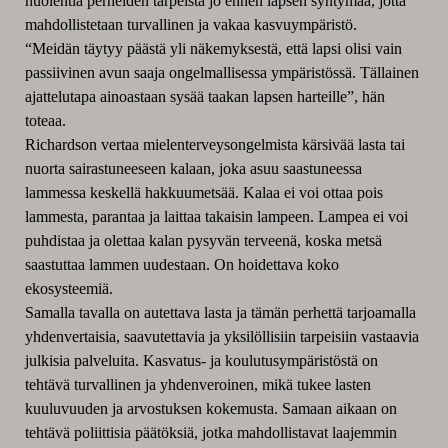
huolehtia perheiden tarpeista jo ennen lapsen syntymää, jotta
mahdollistetaan turvallinen ja vakaa kasvuympäristö.
“Meidän täytyy päästä yli näkemyksestä, että lapsi olisi vain
passiivinen avun saaja ongelmallisessa ympäristössä. Tällainen
ajattelutapa ainoastaan sysää taakan lapsen harteille”, hän
toteaa.
Richardson vertaa mielenterveysongelmista kärsivää lasta tai
nuorta sairastuneeseen kalaan, joka asuu saastuneessa
lammessa keskellä hakkuumetsää. Kalaa ei voi ottaa pois
lammesta, parantaa ja laittaa takaisin lampeen. Lampea ei voi
puhdistaa ja olettaa kalan pysyvän terveenä, koska metsä
saastuttaa lammen uudestaan. On hoidettava koko
ekosysteemiä.
Samalla tavalla on autettava lasta ja tämän perhettä tarjoamalla
yhdenvertaisia, saavutettavia ja yksilöllisiin tarpeisiin vastaavia
julkisia palveluita. Kasvatus- ja koulutusympäristöstä on
tehtävä turvallinen ja yhdenveroinen, mikä tukee lasten
kuuluvuuden ja arvostuksen kokemusta. Samaan aikaan on
tehtävä poliittisia päätöksiä, jotka mahdollistavat laajemmin