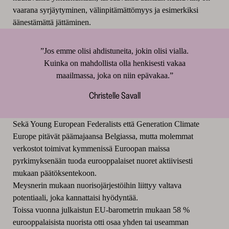
vaarana syrjäytyminen, välinpitämättömyys ja esimerkiksi
äänestämättä jättäminen.
”Jos emme olisi ahdistuneita, jokin olisi vialla.
Kuinka on mahdollista olla henkisesti vakaa
maailmassa, joka on niin epävakaa.”
Christelle Savall
Sekä Young European Federalists että Generation Climate
Europe pitävät päämajaansa Belgiassa, mutta molemmat
verkostot toimivat kymmenissä Euroopan maissa
pyrkimyksenään tuoda eurooppalaiset nuoret aktiivisesti
mukaan päätöksentekoon.
Meysnerin mukaan nuorisojärjestöihin liittyy valtava
potentiaali, joka kannattaisi hyödyntää.
Toissa vuonna julkaistun EU-barometrin mukaan 58 %
eurooppalaisista nuorista otti osaa yhden tai useamman