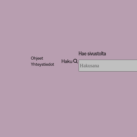
Hae sivustolta
Ohjeet
Haku
Hae
Yhteystiedot
sivustolta