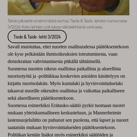
Teksti julkaistiin ensimmäistä kertaa Tiede & Taide -lehden numerossa
3/2024. Koko lehden voit lukea näköislehtenä verkossa.
Tiede & Taide -lehti 3/2024
Savall muistuttaa, ettei nuorten osallisuudessa päätöksentekoon
ole kyse pelkästään ihmisoikeuksien toteutumisesta, vaan
demokratian vahvistamisesta pitkällä tähtäimellä.
Suomessa nuorten oikeus osallistua paikallista ja alueellista
nuorisotyötä ja -politiikkaa koskevien asioiden käsittelyyn on
kirjattu nuorisolakiin. Myös kuntalaki ja hyvinvointialuelaki
takaavat nuorille oikeuden osallistua ja vaikuttaa paikalliseen
sekä alueelliseen päätöksentekoon.
Suomessa esimerkiksi Erätauko-säätiö pyrkii tuomaan nuoret
mukaan yhteiskunnalliseen keskusteluun, ja Mannerheimin
lastensuojeluliitto on puhunut sen puolesta, että lapset ja nuoret
saataisiin mukaan hyvinvointialueiden päätöksentekoon.
Politiikan kentän lisäksi myös esimerkiksi säätiöiden ja