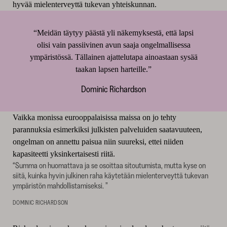
hyvää mielenterveyttä tukevan yhteiskunnan.
“Meidän täytyy päästä yli näkemyksestä, että lapsi
olisi vain passiivinen avun saaja ongelmallisessa
ympäristössä. Tällainen ajattelutapa ainoastaan sysää
taakan lapsen harteille.”
Dominic Richardson
Vaikka monissa eurooppalaisissa maissa on jo tehty
parannuksia esimerkiksi julkisten palveluiden saatavuuteen,
ongelman on annettu paisua niin suureksi, ettei niiden
kapasiteetti yksinkertaisesti riitä.
“Summa on huomattava ja se osoittaa sitoutumista, mutta kyse on
siitä, kuinka hyvin julkinen raha käytetään mielenterveyttä tukevan
ympäristön mahdollistamiseksi. ”
DOMINIC RICHARDSON