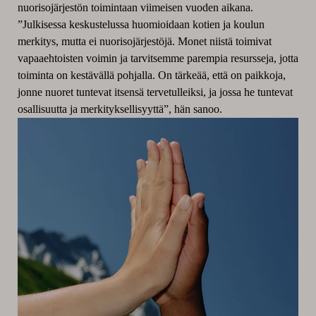
nuorisojärjestön toimintaan viimeisen vuoden aikana.
”Julkisessa keskustelussa huomioidaan kotien ja koulun
merkitys, mutta ei nuorisojärjestöjä. Monet niistä toimivat
vapaaehtoisten voimin ja tarvitsemme parempia resursseja, jotta
toiminta on kestävällä pohjalla. On tärkeää, että on paikkoja,
jonne nuoret tuntevat itsensä tervetulleiksi, ja jossa he tuntevat
osallisuutta ja merkityksellisyyttä”, hän sanoo.