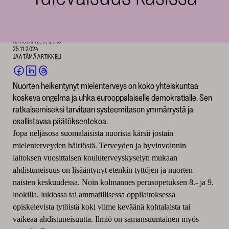
SKR
Teksti: Laura Iisalo
HAASTATTELU, ILMIÖ
25.11.2024
JAA TÄMÄ ARTIKKELI
JAA
JAA
JAA
Nuorten heikentynyt mielenterveys on koko yhteiskuntaa
FACEBOOKISSA
LINKEDINISSÄ
THREADSISSÄ
koskeva ongelma ja uhka eurooppalaiselle demokratialle. Sen
(AVAUTUU
(AVAUTUU
(AVAUTUU
UUTEEN
UUTEEN
UUTEEN
ratkaisemiseksi tarvitaan systeemitason ymmärrystä ja
IKKUNAAN)
IKKUNAAN)
IKKUNAAN)
osallistavaa päätöksentekoa.
Jopa neljäsosa suomalaisista nuorista kärsii jostain
mielenterveyden häiriöstä. Terveyden ja hyvinvoinnin
laitoksen vuosittaisen kouluterveyskyselyn mukaan
ahdistuneisuus on lisääntynyt etenkin tyttöjen ja nuorten
naisten keskuudessa. Noin kolmannes perusopetuksen 8.- ja 9.
luokilla, lukiossa tai ammatillisessa oppilaitoksessa
opiskelevista tytöistä koki viime keväänä kohtalaista tai
vaikeaa ahdistuneisuutta. Ilmiö on samansuuntainen myös