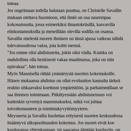
toteaa.
Jos ongelmaan todella halutaan puuttua, on Christelle Savallin
mukaan otettava huomioon, että ilmiö on osa suurempaa
kokonaisuutta, jossa esimerkiksi ilmastokriisillä, kasvavilla
elinkustannuksilla ja meneillään olevilla sodilla on osansa.
Savallin mielestä nuoren ihmisen on tässä ajassa vaikeaa nähdä
tulevaisuudessa valoa, jota kohti mennä.
”Jos emme olisi ahdistuneita, jokin olisi vialla. Kuinka on
mahdollista olla henkisesti vakaa maailmassa, joka on niin
epävakaa”, hän toteaa.
Myös Mannisella riittää ymmärrystä nuorten kokemuksille.
Hänen mukaansa ahdistus on ollut evoluution kannalta tärkeä
reaktio uhkaavaksi koettuun ympäristöön, ja parhaimmillaan se
saa ihmisen toimimaan. Pitkittyessään ahdistuneisuus voi
kuitenkin syventyä masennukseksi, mikä voi johtaa
toivottomuuteen ja toimintakyvyttömyyteen.
Meysneria ja Savallia huolettaa erityisesti nuorten keskuudessa
lisääntyvä ulkopuolisuuden kokemus. Jos nuoret eivät koe
kuuluvansa yhteiskuntaan, tai saavansa ääntään kuuluviin, on