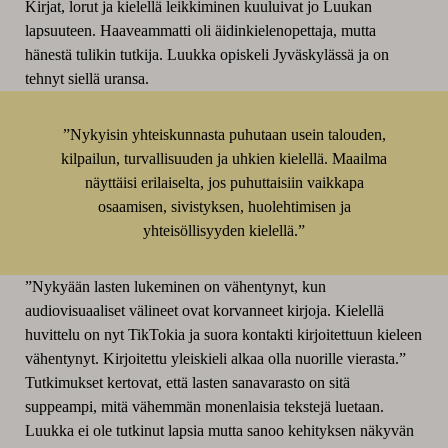
Kirjat, lorut ja kielellä leikkiminen kuuluivat jo Luukan
lapsuuteen. Haaveammatti oli äidinkielenopettaja, mutta
hänestä tulikin tutkija. Luukka opiskeli Jyväskylässä ja on
tehnyt siellä uransa.
”Nykyisin yhteiskunnasta puhutaan usein talouden,
kilpailun, turvallisuuden ja uhkien kielellä. Maailma
näyttäisi erilaiselta, jos puhuttaisiin vaikkapa
osaamisen, sivistyksen, huolehtimisen ja
yhteisöllisyyden kielellä.”
”Nykyään lasten lukeminen on vähentynyt, kun
audiovisuaaliset välineet ovat korvanneet kirjoja. Kielellä
huvittelu on nyt TikTokia ja suora kontakti kirjoitettuun kieleen
vähentynyt. Kirjoitettu yleiskieli alkaa olla nuorille vierasta.”
Tutkimukset kertovat, että lasten sanavarasto on sitä
suppeampi, mitä vähemmän monenlaisia tekstejä luetaan.
Luukka ei ole tutkinut lapsia mutta sanoo kehityksen näkyvän