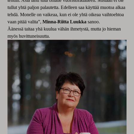
tehtiin. Asia lähti siitä omalle vuoristoradalleen. Mistään ei ole
tullut yhtä paljon palautetta. Edelleen saa käyttää muotoa alkaa
tehdä. Monelle on vaikeaa, kun ei ole yhtä oikeaa vaihtoehtoa
vaan pitää valita”,
Minna-Riitta Luukka
sanoo.
Äänessä taitaa yhä kuulua vähän ihmetystä, mutta jo hieman
myös huvittuneisuutta.