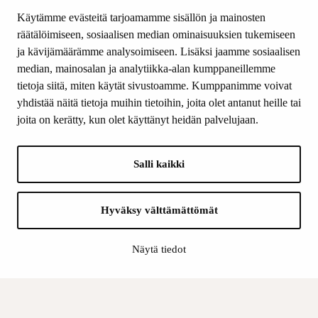
Käytämme evästeitä tarjoamamme sisällön ja mainosten
räätälöimiseen, sosiaalisen median ominaisuuksien tukemiseen
SEURAA MEITÄ
ja kävijämäärämme analysoimiseen. Lisäksi jaamme sosiaalisen
Facebook
median, mainosalan ja analytiikka-alan kumppaneillemme
Instagram
tietoja siitä, miten käytät sivustoamme. Kumppanimme voivat
Youtube
yhdistää näitä tietoja muihin tietoihin, joita olet antanut heille tai
LinkedIn
joita on kerätty, kun olet käyttänyt heidän palvelujaan.
Salli kaikki
INFO
Suomen Kulttuurirahasto:
Laskutusosoite
Hyväksy välttämättömät
Tietosuoja
Näytä tiedot
Kannatusyhdistys:
Laskutusosoite
Tietosuojaseloste
Sisäinen valvonta