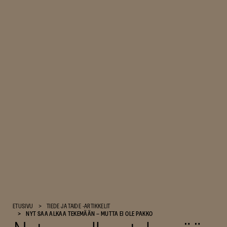
Suomen
ETUSIVU
TIEDE JA TAIDE -ARTIKKELIT
Kulttuurirahasto
NYT SAA ALKAA TEKEMÄÄN – MUTTA EI OLE PAKKO
–