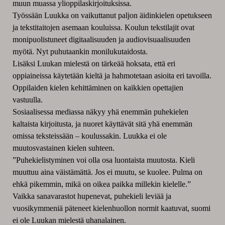
muun muassa ylioppilaskirjoituksissa.
Työssään Luukka on vaikuttanut paljon äidinkielen opetukseen
ja tekstitaitojen asemaan kouluissa. Koulun tekstilajit ovat
monipuolistuneet digitaalisuuden ja audiovisuaalisuuden
myötä. Nyt puhutaankin monilukutaidosta.
Lisäksi Luukan mielestä on tärkeää hoksata, että eri
oppiaineissa käytetään kieltä ja hahmotetaan asioita eri tavoilla.
Oppilaiden kielen kehittäminen on kaikkien opettajien
vastuulla.
Sosiaalisessa mediassa näkyy yhä enemmän puhekielen
kaltaista kirjoitusta, ja nuoret käyttävät sitä yhä enemmän
omissa teksteissään – koulussakin. Luukka ei ole
muutosvastainen kielen suhteen.
”Puhekielistyminen voi olla osa luontaista muutosta. Kieli
muuttuu aina väistämättä. Jos ei muutu, se kuolee. Pulma on
ehkä pikemmin, mikä on oikea paikka millekin kielelle.”
Vaikka sanavarastot hupenevat, puhekieli leviää ja
vuosikymmeniä päteneet kielenhuollon normit kaatuvat, suomi
ei ole Luukan mielestä uhanalainen.