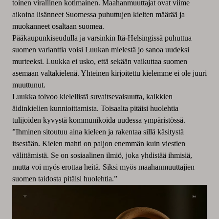
toinen virallinen kotimainen. Maahanmuuttajat ovat viime
aikoina lisänneet Suomessa puhuttujen kielten määrää ja
muokanneet osaltaan suomea.
Pääkaupunkiseudulla ja varsinkin Itä-Helsingissä puhuttua
suomen varianttia voisi Luukan mielestä jo sanoa uudeksi
murteeksi. Luukka ei usko, että sekään vaikuttaa suomen
asemaan valtakielenä. Yhteinen kirjoitettu kielemme ei ole juuri
muuttunut.
Luukka toivoo kielellistä suvaitsevaisuutta, kaikkien
äidinkielien kunnioittamista. Toisaalta pitäisi huolehtia
tulijoiden kyvystä kommunikoida uudessa ympäristössä.
”Ihminen sitoutuu aina kieleen ja rakentaa sillä käsitystä
itsestään. Kielen mahti on paljon enemmän kuin viestien
välittämistä. Se on sosiaalinen ilmiö, joka yhdistää ihmisiä,
mutta voi myös erottaa heitä. Siksi myös maahanmuuttajien
suomen taidosta pitäisi huolehtia.”