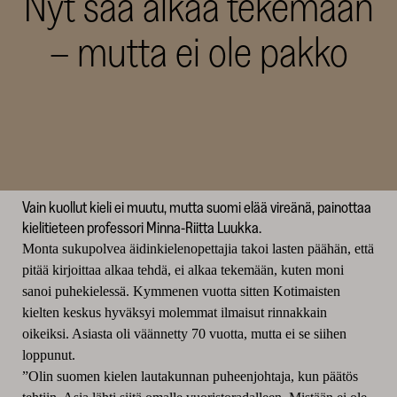
Nyt saa alkaa tekemään
SKR
– mutta ei ole pakko
Teksti: Harri Römpötti
HAASTATTELU
5.11.2024
JAA TÄMÄ ARTIKKELI
JAA
JAA
JAA
Vain kuollut kieli ei muutu, mutta suomi elää vireänä, painottaa
FACEBOOKISSA
LINKEDINISSÄ
THREADSISSÄ
kielitieteen professori Minna-Riitta Luukka.
(AVAUTUU
(AVAUTUU
(AVAUTUU
UUTEEN
UUTEEN
UUTEEN
Monta sukupolvea äidinkielenopettajia takoi lasten päähän, että
IKKUNAAN)
IKKUNAAN)
IKKUNAAN)
pitää kirjoittaa alkaa tehdä, ei alkaa tekemään, kuten moni
sanoi puhekielessä. Kymmenen vuotta sitten Kotimaisten
kielten keskus hyväksyi molemmat ilmaisut rinnakkain
oikeiksi. Asiasta oli väännetty 70 vuotta, mutta ei se siihen
loppunut.
”Olin suomen kielen lautakunnan puheenjohtaja, kun päätös