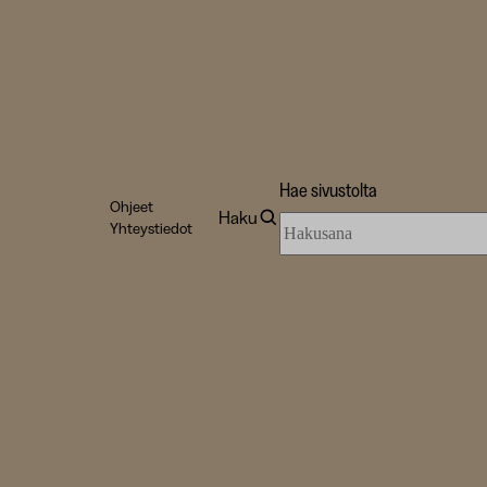
Hae sivustolta
Ohjeet
Haku
Hae
Yhteystiedot
sivustolta