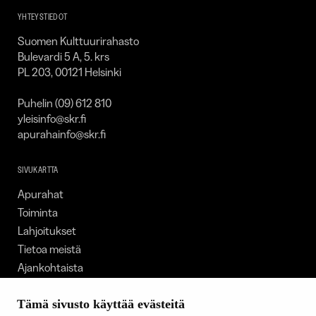
YHTEYSTIEDOT
Suomen Kulttuurirahasto
Bulevardi 5 A, 5. krs
PL 203, 00121 Helsinki
Puhelin (09) 612 810
yleisinfo@skr.fi
apurahainfo@skr.fi
SIVUKARTTA
Apurahat
Toiminta
Lahjoitukset
Tietoa meistä
Ajankohtaista
Tiede & Taide
Yhteystiedot
Tämä sivusto käyttää evästeitä