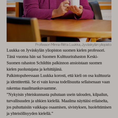
Professori Minna-Riitta Luukka, Jyväskylän yliopisto
Luukka on Jyväskylän yliopiston suomen kielen professori.
Tänä vuonna hän sai Suomen Kulttuurirahaston Keski-
Suomen rahaston Schildtin palkinnon ansioistaan suomen
kielen puolustajana ja kehittäjänä.
Palkintopuheessaan Luukka korosti, että kieli on osa kulttuuria
ja identiteettiä. Se ei vain kuvaa todellisuutta sellaisenaan vaan
rakentaa maailmankuvaamme.
”Nykyisin yhteiskunnasta puhutaan usein talouden, kilpailun,
turvallisuuden ja uhkien kielellä. Maailma näyttäisi erilaiselta,
jos puhuttaisiin vaikkapa osaamisen, sivistyksen, huolehtimisen
ja yhteisöllisyyden kielellä.”