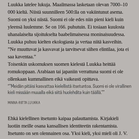
Luukka latelee lukuja. Maailmassa lasketaan olevan 7000–10
000 kieltä. Niistä suunnilleen 500:lla on vakiintunut asema.
Suomi on yksi niistä. Suomi ei ole edes niin pieni kieli kuin
yleensä luulemme. Se on 166. puhutuin. Ei tosiaan kuulosta
uhanalaiselta sijoitukselta baabelimaisessa moninaisuudessa.
Luukka puhuu kielten ekologiasta ja vertaa niitä kasveihin.
”Ne muuttuvat ja kasvavat ja tarvitsevat siihen elintilaa, jota ei
saa kaventaa.”
Toisenkin uskomuksen suomen kielestä Luukka heittää
romukoppaan. Arabiaan tai japaniin verrattuna suomi ei ole
ollenkaan kummallinen eikä vaikeasti opittava.
“”Meidän pitäisi kasvattaa kielellistä itsetuntoa. Suomi ei ole virallinen
kieli missään muualla eikä siitä huolehdita kuin täällä.””
MINNA-RIITTA LUUKKA
Ehkä kielellinen itsetunto kaipaa palauttamista. Kirjakieli
luotiin meille osana kansallisen identiteetin rakentamista.
Itsetunto on sen olennainen osa. Yksi kieli, yksi mieli oli J. V.