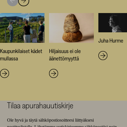
Siirry
Siirry
seuraavaan
edelliseen
nostoon
nostoon
Juha Hurme
Kaupunkilaiset kädet
Hiljaisuus ei ole
mullassa
äänettömyyttä
Tilaa apurahauutiskirje
Ole hyvä ja täytä sähköpostiosoitteesi liittyäksesi
postituslistalle. Lähetämme uutiskirjeemme sähköpostiisi noin