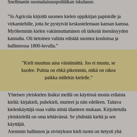
Snellmanin suomalaisuuspolitiikan iskulause.
”Jo Agricola kirjoitti suomen kielen oppikirjan papistolle ja
virkamiehille, jotta he pystyivät keskustelemaan kansan kanssa.
Myöhemmin kielen vakiinnuttaminen oli tärkeää itsenäisyyden
kannalta. Oli tietoinen valinta edistää suomea kouluissa ja
hallinnossa 1800-luvulla.”
”Kieli muuttuu aina väistämättä. Jos ei muutu, se
kuolee. Pulma on ehkä pikemmin, mikä on oikea
paikka millekin kielelle.”
Yhteisen yleiskielen lisäksi meillä on käytössä monia erilaisia
kieliä: kirjakieli, puhekieli, murteet ja niin edelleen. Taitava
kielenkäyttäjä osaa valita niistä tilanteen mukaan. Kirjoitetulla
yleiskielellä on oma tehtävänsä. Se yhdistää kieltä ja sen
käyttäjiä.
Aiemmin hallinnon ja sivistyksen kieli ruotsi on tietysti yhä