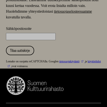
kuusi kertaa vuodessa. Voit erota listalta milloin vain.
Huolehdimme yhteystiedoistasi
tietosuojaselosteessamme
kuvatulla tavalla.
Sähköpostiosoite
Tilaa uutiskirje
Lomake on suojattu reCAPTCHAlla. Googlen
tietosuojakäytäntö
ja
käyttöehdot
ovat voimassa.
Suomen
Kulttuurirahasto
–
SKR