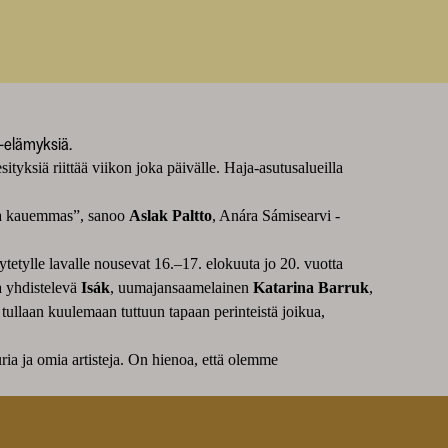
e-elämyksiä.
tyksiä riittää viikon joka päivälle. Haja-asutusalueilla
aria kauemmas”, sanoo
Aslak Paltto
, Anára Sámisearvi -
tytetylle lavalle nousevat 16.–17. elokuuta jo 20. vuotta
 yhdistelevä
Isák
, uumajansaamelainen
Katarina Barruk
,
tullaan kuulemaan tuttuun tapaan perinteistä joikua,
uria ja omia artisteja. On hienoa, että olemme