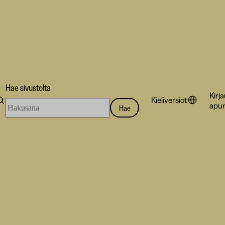
Hae sivustolta
Kirj
Kieliversiot
Hae
apur
Hae
sivustolta