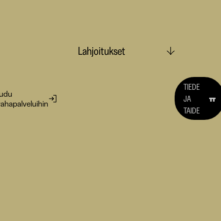
Lahjoitukset
TIEDE
audu
JA
ahapalveluihin
TAIDE