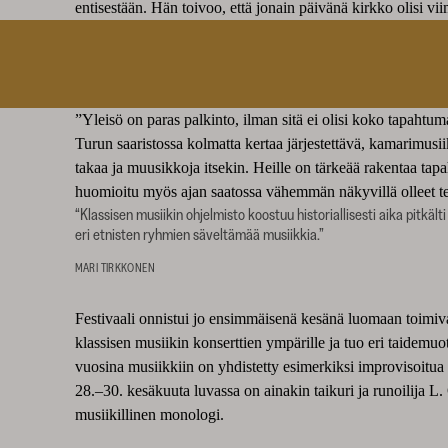
entisestään. Hän toivoo, että jonain päivänä kirkko olisi v
”Yleisö on paras palkinto, ilman sitä ei olisi koko tapahtum
Turun saaristossa kolmatta kertaa järjestettävä, kamarimusi
takaa ja muusikkoja itsekin. Heille on tärkeää rakentaa tapa
huomioitu myös ajan saatossa vähemmän näkyvillä olleet te
“Klassisen musiikin ohjelmisto koostuu historiallisesti aika pitkä
eri etnisten ryhmien säveltämää musiikkia.”
MARI TIRKKONEN
Festivaali onnistui jo ensimmäisenä kesänä luomaan toimiv
klassisen musiikin konserttien ympärille ja tuo eri taidemu
vuosina musiikkiin on yhdistetty esimerkiksi improvisoitua
28.–30. kesäkuuta luvassa on ainakin taikuri ja runoilija L
musiikillinen monologi.