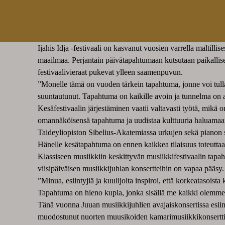
Ijahis Idja -festivaali on kasvanut vuosien varrella maltilli
maailmaa. Perjantain päivätapahtumaan kutsutaan paikalliset
festivaalivieraat pukevat ylleen saamenpuvun.
”Monelle tämä on vuoden tärkein tapahtuma, jonne voi tulla n
suuntautunut. Tapahtuma on kaikille avoin ja tunnelma on ai
Kesäfestivaalin järjestäminen vaatii valtavasti työtä, mikä on
omannäköisensä tapahtuma ja uudistaa kulttuuria haluamaa
Taideyliopiston Sibelius-Akatemiassa urkujen sekä pianon 
Hänelle kesätapahtuma on ennen kaikkea tilaisuus toteuttaa
Klassiseen musiikkiin keskittyvän musiikkifestivaalin tapa
viisipäiväisen musiikkijuhlan konsertteihin on vapaa pääsy.
”Minua, esiintyjiä ja kuulijoita inspiroi, että korkeatasoist
Tapahtuma on hieno kupla, jonka sisällä me kaikki olemme”
Tänä vuonna Juuan musiikkijuhlien avajaiskonsertissa esiin
muodostunut nuorten muusikoiden kamarimusiikkikonsertti. T