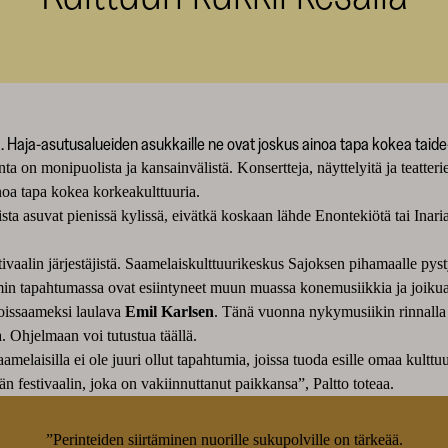
ria. Haja-asutusalueiden asukkaille ne ovat joskus ainoa tapa kokea taid
on monipuolista ja kansainvälistä. Konsertteja, näyttelyitä ja teatteriesi
inoa tapa kokea korkeakulttuuria.
sista asuvat pienissä kylissä, eivätkä koskaan lähde Enontekiötä tai In
estivaalin järjestäjistä. Saamelaiskulttuurikeskus Sajoksen pihamaalle pys
n tapahtumassa ovat esiintyneet muun muassa konemusiikkia ja joikua
oissaameksi laulava
Emil Karlsen
. Tänä vuonna nykymusiikin rinnalla 
a. Ohjelmaan voi tutustua täällä.
amelaisilla ei ole juuri ollut tapahtumia, joissa tuoda esille omaa kulttu
 festivaalin, joka on vakiinnuttanut paikkansa”, Paltto toteaa.
”Perinteiden siirtäminen nuorille sukupolville on tärkeää.