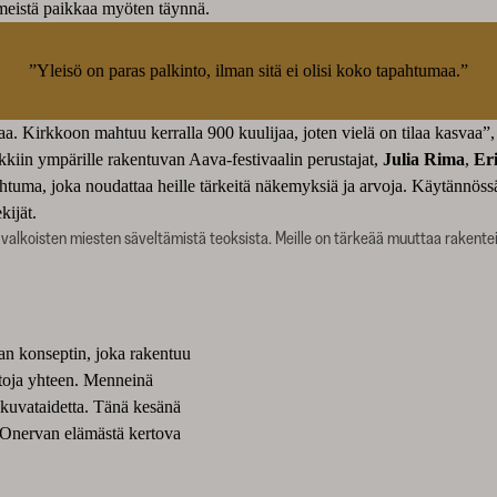
iimeistä paikkaa myöten täynnä.
”Yleisö on paras palkinto, ilman sitä ei olisi koko tapahtumaa.”
aa. Kirkkoon mahtuu kerralla 900 kuulijaa, joten vielä on tilaa kasvaa”,
ikkiin ympärille rakentuvan Aava-festivaalin perustajat,
Julia Rima
,
Eri
htuma, joka noudattaa heille tärkeitä näkemyksiä ja arvoja. Käytännössä 
kijät.
lti valkoisten miesten säveltämistä teoksista. Meille on tärkeää muuttaa rakentei
an konseptin, joka rakentuu
otoja yhteen. Menneinä
 kuvataidetta. Tänä kesänä
. Onervan elämästä kertova