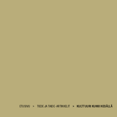
Suomen
Kulttuurirahasto
ETUSIVU
TIEDE JA TAIDE -ARTIKKELIT
KULTTUURI KUKKII KESÄLLÄ
–
SKR