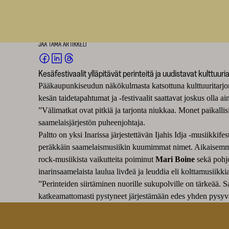
HAASTATTELU
31.10.2024
JAA TÄMÄ ARTIKKELI
JAA
JAA
JAA
Kesäfestivaalit ylläpitävät perinteitä ja uudistavat kulttuu
FACEBOOKISSA
LINKEDINISSÄ
THREADSISSÄ
Pääkaupunkiseudun näkökulmasta katsottuna kulttuuritarjonta 
(AVAUTUU
(AVAUTUU
(AVAUTUU
UUTEEN
UUTEEN
UUTEEN
kesän taidetapahtumat ja -festivaalit saattavat joskus olla a
IKKUNAAN)
IKKUNAAN)
IKKUNAAN)
”Välimatkat ovat pitkiä ja tarjonta niukkaa. Monet paikalli
saamelaisjärjestön puheenjohtaja.
Paltto on yksi Inarissa järjestettävän Ijahis Idja -musiikkif
peräkkäin saamelaismusiikin kuumimmat nimet. Aikaisemmi
rock-musiikista vaikutteita poiminut
Mari Boine
sekä pohj
inarinsaamelaista laulua livđeä ja leuddia eli kolttamusiikki
”Perinteiden siirtäminen nuorille sukupolville on tärkeää. Sa
katkeamattomasti pystyneet järjestämään edes yhden pysyvän