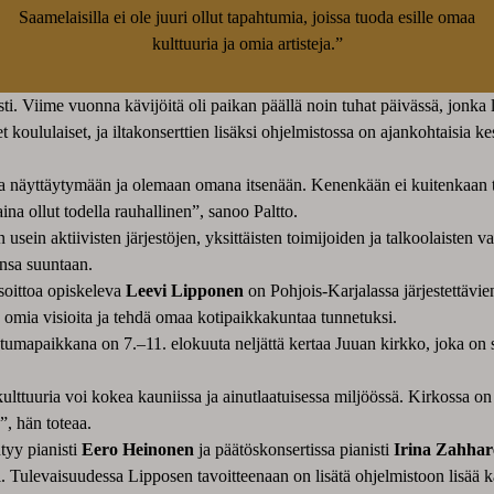
Saamelaisilla ei ole juuri ollut tapahtumia, joissa tuoda esille omaa
kulttuuria ja omia artisteja.”
sesti. Viime vuonna kävijöitä oli paikan päällä noin tuhat päivässä, jonka
 koululaiset, ja iltakonserttien lisäksi ohjelmistossa on ajankohtaisia 
äyttäytymään ja olemaan omana itsenään. Kenenkään ei kuitenkaan tarvitse
na ollut todella rauhallinen”, sanoo Paltto.
 usein aktiivisten järjestöjen, yksittäisten toimijoiden ja talkoolaisten v
nsa suuntaan.
soittoa opiskeleva
Leevi Lipponen
on Pohjois-Karjalassa järjestettävien
 omia visioita ja tehdä omaa kotipaikkakuntaa tunnetuksi.
htumapaikkana on 7.–11. elokuuta neljättä kertaa Juuan kirkko, joka on 
a kulttuuria voi kokea kauniissa ja ainutlaatuisessa miljöössä. Kirkossa 
, hän toteaa.
tyy pianisti
Eero Heinonen
ja päätöskonsertissa pianisti
Irina Zahha
ulevaisuudessa Lipposen tavoitteenaan on lisätä ohjelmistoon lisää ka