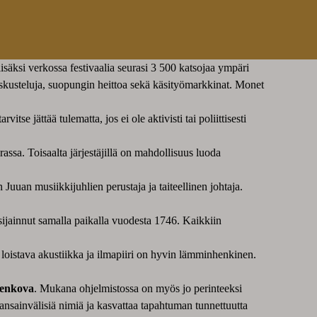
 lisäksi verkossa festivaalia seurasi 3 500 katsojaa ympäri
keskusteluja, suopungin heittoa sekä käsityömarkkinat. Monet
 jättää tulematta, jos ei ole aktivisti tai poliittisesti
arassa. Toisaalta järjestäjillä on mahdollisuus luoda
 Juuan musiikkijuhlien perustaja ja taiteellinen johtaja.
sijainnut samalla paikalla vuodesta 1746. Kaikkiin
on loistava akustiikka ja ilmapiiri on hyvin lämminhenkinen.
renkova
. Mukana ohjelmistossa on myös jo perinteeksi
nsainvälisiä nimiä ja kasvattaa tapahtuman tunnettuutta