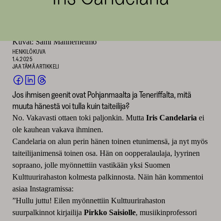
SKR
Teksti: Suna Vuori
Kuvat: Sami Mannerheimo
HENKILÖKUVA
1.4.2025
JAA TÄMÄ ARTIKKELI
JAA
JAA
JAA
Jos ihmisen geenit ovat Pohjanmaalta ja Teneriffalta, mitä
FACEBOOKISSA
LINKEDINISSÄ
THREADSISSÄ
muuta hänestä voi tulla kuin taiteilija?
(AVAUTUU
(AVAUTUU
(AVAUTUU
UUTEEN
UUTEEN
UUTEEN
No. Vakavasti ottaen toki paljonkin. Mutta
Iris Candelaria
ei
IKKUNAAN)
IKKUNAAN)
IKKUNAAN)
ole kauhean vakava ihminen.
Candelaria on alun perin hänen toinen etunimensä, ja nyt myös
taiteilijanimensä toinen osa. Hän on oopperalaulaja, lyyrinen
sopraano, jolle myönnettiin vastikään yksi Suomen
Kulttuurirahaston kolmesta palkinnosta. Näin hän kommentoi
asiaa Instagramissa:
”Hullu juttu! Eilen myönnettiin Kulttuurirahaston
suurpalkinnot kirjailija
Pirkko Saisiolle
, musiikinprofessori