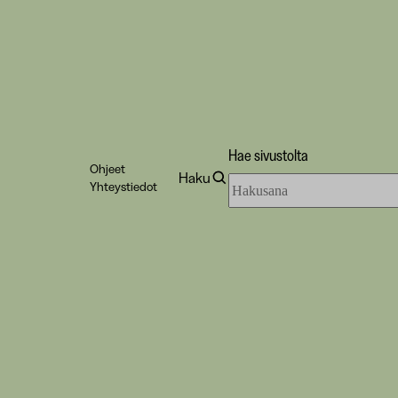
Hae sivustolta
Ohjeet
Haku
Hae
Yhteystiedot
sivustolta