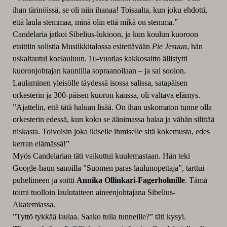
ihan tärinöissä, se oli niin ihanaa! Toisaalta, kun joku ehdotti,
että laula stemmaa, minä olin että mikä on stemma.”
Candelaria jatkoi Sibelius-lukioon, ja kun koulun kuoroon
etsittiin solistia Musiikkitalossa esitettävään
Pie Jesuun
, hän
uskaltautui koelauluun. 16-vuotias kakkosaltto ällistytti
kuoronjohtajan kauniilla sopraanollaan – ja sai soolon.
Laulaminen yleisölle täydessä isossa salissa, satapäisen
orkesterin ja 300-päisen kuoron kanssa, oli valtava elämys.
”Ajattelin, että tätä haluan lisää. On ihan uskomaton tunne olla
orkesterin edessä, kun koko se äänimassa halaa ja vähän silittää
niskasta. Toivoisin joka ikiselle ihmiselle sitä kokemusta, edes
kerran elämässä!”
Myös Candelarian täti vaikuttui kuulemastaan. Hän teki
Google-haun sanoilla ”Suomen paras laulunopettaja”, tarttui
puhelimeen ja soitti
Annika Ollinkari-Fagerholmille
. Tämä
toimi tuolloin laulutaiteen aineenjohtajana Sibelius-
Akatemiassa.
”Tyttö tykkää laulaa. Saako tulla tunneille?” täti kysyi.