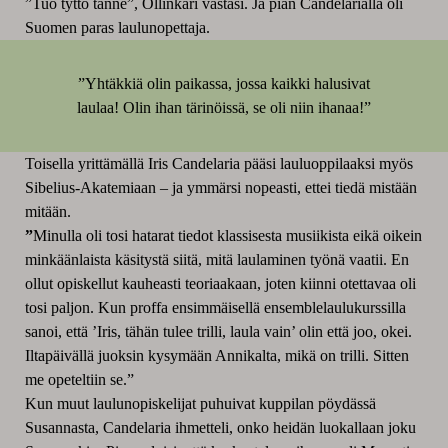
”Tuo tyttö tänne”, Ollinkari vastasi. Ja pian Candelarialla oli
Suomen paras laulunopettaja.
”Yhtäkkiä olin paikassa, jossa kaikki halusivat
laulaa! Olin ihan tärinöissä, se oli niin ihanaa!”
Toisella yrittämällä Iris Candelaria pääsi lauluoppilaaksi myös
Sibelius-Akatemiaan – ja ymmärsi nopeasti, ettei tiedä mistään
mitään.
”
Minulla oli tosi hatarat tiedot klassisesta musiikista eikä oikein
minkäänlaista käsitystä siitä, mitä laulaminen työnä vaatii. En
ollut opiskellut kauheasti teoriaakaan, joten kiinni otettavaa oli
tosi paljon. Kun proffa ensimmäisellä ensemblelaulukurssilla
sanoi, että ’Iris, tähän tulee trilli, laula vain’ olin että joo, okei.
Iltapäivällä juoksin kysymään Annikalta, mikä on trilli. Sitten
me opeteltiin se.”
Kun muut laulunopiskelijat puhuivat kuppilan pöydässä
Susannasta, Candelaria ihmetteli, onko heidän luokallaan joku