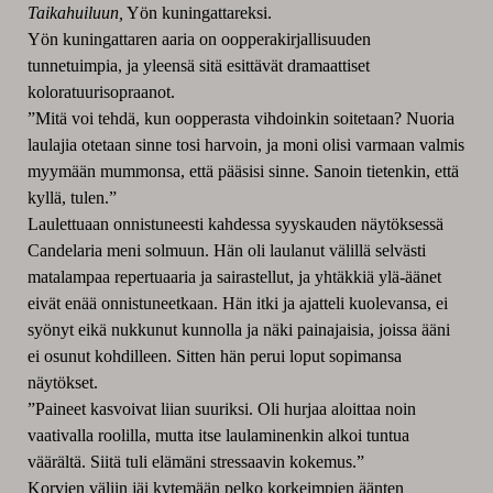
Taikahuiluun,
Yön kuningattareksi.
Yön kuningattaren aaria on oopperakirjallisuuden
tunnetuimpia, ja yleensä sitä esittävät dramaattiset
koloratuurisopraanot.
”Mitä voi tehdä, kun oopperasta vihdoinkin soitetaan? Nuoria
laulajia otetaan sinne tosi harvoin, ja moni olisi varmaan valmis
myymään mummonsa, että pääsisi sinne. Sanoin tietenkin, että
kyllä, tulen.”
Laulettuaan onnistuneesti kahdessa syyskauden näytöksessä
Candelaria meni solmuun. Hän oli laulanut välillä selvästi
matalampaa repertuaaria ja sairastellut, ja yhtäkkiä ylä-äänet
eivät enää onnistuneetkaan. Hän itki ja ajatteli kuolevansa, ei
syönyt eikä nukkunut kunnolla ja näki painajaisia, joissa ääni
ei osunut kohdilleen. Sitten hän perui loput sopimansa
näytökset.
”Paineet kasvoivat liian suuriksi. Oli hurjaa aloittaa noin
vaativalla roolilla, mutta itse laulaminenkin alkoi tuntua
väärältä. Siitä tuli elämäni stressaavin kokemus.”
Korvien väliin jäi kytemään pelko korkeimpien äänten