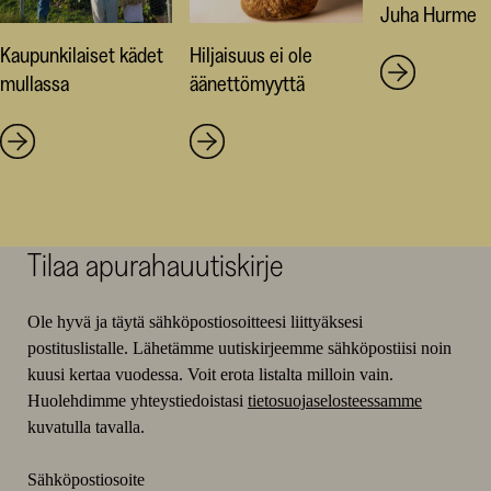
Juha Hurme
Kaupunkilaiset kädet
Hiljaisuus ei ole
mullassa
äänettömyyttä
Tilaa apurahauutiskirje
Ole hyvä ja täytä sähköpostiosoitteesi liittyäksesi
postituslistalle. Lähetämme uutiskirjeemme sähköpostiisi noin
kuusi kertaa vuodessa. Voit erota listalta milloin vain.
Huolehdimme yhteystiedoistasi
tietosuojaselosteessamme
kuvatulla tavalla.
Sähköpostiosoite