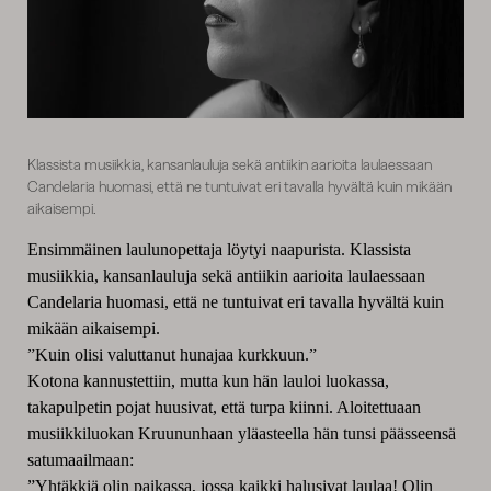
Klassista musiikkia, kansanlauluja sekä antiikin aarioita laulaessaan
Candelaria huomasi, että ne tuntuivat eri tavalla hyvältä kuin mikään
aikaisempi.
Ensimmäinen laulunopettaja löytyi naapurista. Klassista
musiikkia, kansanlauluja sekä antiikin aarioita laulaessaan
Candelaria huomasi, että ne tuntuivat eri tavalla hyvältä kuin
mikään aikaisempi.
”Kuin olisi valuttanut hunajaa kurkkuun.”
Kotona kannustettiin, mutta kun hän lauloi luokassa,
takapulpetin pojat huusivat, että turpa kiinni. Aloitettuaan
musiikkiluokan Kruununhaan yläasteella hän tunsi päässeensä
satumaailmaan:
”Yhtäkkiä olin paikassa, jossa kaikki halusivat laulaa! Olin