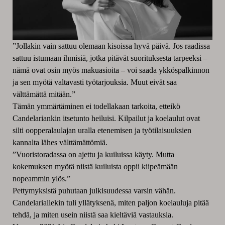
”Jollakin vain sattuu olemaan kisoissa hyvä päivä. Jos raadissa
sattuu istumaan ihmisiä, jotka pitävät suorituksesta tarpeeksi –
nämä ovat osin myös makuasioita – voi saada ykköspalkinnon
ja sen myötä valtavasti työtarjouksia. Muut eivät saa
välttämättä mitään.”
Tämän ymmärtäminen ei todellakaan tarkoita, etteikö
Candelariankin itsetunto heiluisi. Kilpailut ja koelaulut ovat
silti oopperalaulajan uralla etenemisen ja työtilaisuuksien
kannalta lähes välttämättömiä.
”Vuoristoradassa on ajettu ja kuiluissa käyty. Mutta
kokemuksen myötä niistä kuiluista oppii kiipeämään
nopeammin ylös.”
Pettymyksistä puhutaan julkisuudessa varsin vähän.
Candelariallekin tuli yllätyksenä, miten paljon koelauluja pitää
tehdä, ja miten usein niistä saa kieltäviä vastauksia.