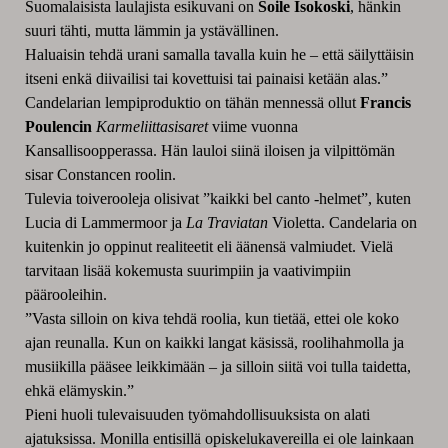
Suomalaisista laulajista esikuvani on
Soile Isokoski
, hänkin
suuri tähti, mutta lämmin ja ystävällinen.
Haluaisin tehdä urani samalla tavalla kuin he – että säilyttäisin
itseni enkä diivailisi tai kovettuisi tai painaisi ketään alas.”
Candelarian lempiproduktio on tähän mennessä ollut
Francis
Poulencin
Karmeliittasisaret
viime vuonna
Kansallisoopperassa. Hän lauloi siinä iloisen ja vilpittömän
sisar Constancen roolin.
Tulevia toiverooleja olisivat ”kaikki bel canto -helmet”, kuten
Lucia di Lammermoor ja
La Traviatan
Violetta. Candelaria on
kuitenkin jo oppinut realiteetit eli äänensä valmiudet. Vielä
tarvitaan lisää kokemusta suurimpiin ja vaativimpiin
päärooleihin.
”Vasta silloin on kiva tehdä roolia, kun tietää, ettei ole koko
ajan reunalla. Kun on kaikki langat käsissä, roolihahmolla ja
musiikilla pääsee leikkimään – ja silloin siitä voi tulla taidetta,
ehkä elämyskin.”
Pieni huoli tulevaisuuden työmahdollisuuksista on alati
ajatuksissa. Monilla entisillä opiskelukavereilla ei ole lainkaan