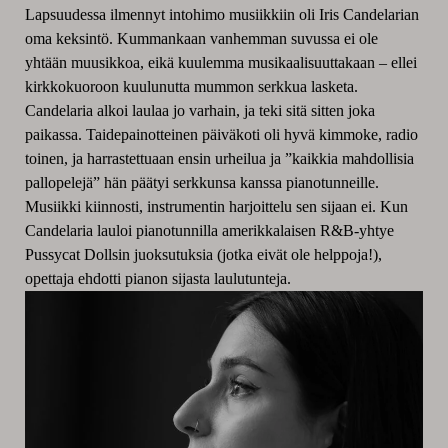
Lapsuudessa ilmennyt intohimo musiikkiin oli Iris Candelarian
oma keksintö. Kummankaan vanhemman suvussa ei ole
yhtään muusikkoa, eikä kuulemma musikaalisuuttakaan – ellei
kirkkokuoroon kuulunutta mummon serkkua lasketa.
Candelaria alkoi laulaa jo varhain, ja teki sitä sitten joka
paikassa. Taidepainotteinen päiväkoti oli hyvä kimmoke, radio
toinen, ja harrastettuaan ensin urheilua ja ”kaikkia mahdollisia
pallopelejä” hän päätyi serkkunsa kanssa pianotunneille.
Musiikki kiinnosti, instrumentin harjoittelu sen sijaan ei. Kun
Candelaria lauloi pianotunnilla amerikkalaisen R&B-yhtye
Pussycat Dollsin juoksutuksia (jotka eivät ole helppoja!),
opettaja ehdotti pianon sijasta laulutunteja.