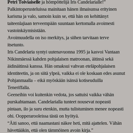
Petri Toiviaiselle
ja hömpöttelijä Iris Candelarialle!”
Palkintoperusteluissa mainitaan hänen ilmaisunsa erityinen
karisma ja valo, samoin kuin se, että hän on kehittänyt
taiteenlajiaan terveempään suuntaan kertomalla avoimesti
vastoinkäymisistään.
Avoimuudella on iso merkitys, ja siihen tarvitaan terve
itsetunto.
Iris Candelaria syntyi uutenavuonna 1995 ja kasvoi Vantaan
Nikinmäessä kahden pohjalaisen matroonan, äitinsä sekä
äidinäitinsä kanssa. Hän omaksui vahvan eteläpohjalaisen
identiteetin, ja on siitä ylpeä, vaikka ei ole koskaan edes asunut
Pohjanmaalla – eikä myöskään isänsä kotiseuduilla
Teneriffalla.
Geeneihin voi kuitenkin vedota, jos sattuisi vaikka vähän
purskahtamaan. Candelarialla tunteet nousevat nopeasti
pintaan, ilo ja suru etenkin, mutta tulistuminen menee nopeasti
ohi. Oopperarooleissa tästä on hyötyä.
“Äiti sanoo, että naamastani näkee heti, mitä ajattelen. Vähän
hävettääkin, että olen tämmöinen avoin kirja.”