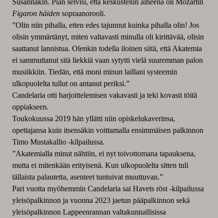
Susannakin. Pian selvisi, että keskustelun aiheena oli Mozartin
Figaron häiden
sopraanorooli.
”Olin niin pihalla, etten edes tajunnut kuinka pihalla olin! Jos
olisin ymmärtänyt, miten valtavasti minulla oli kirittävää, olisin
saattanut lannistua. Olenkin todella iloinen siitä, että Akatemia
ei sammuttanut sitä liekkiä vaan sytytti vielä suuremman palon
musiikkiin. Tiedän, että moni minun laillani systeemin
ulkopuolelta tullut on antanut periksi.”
Candelaria otti harjoittelemisen vakavasti ja teki kovasti töitä
oppiakseen.
Toukokuussa 2019 hän yllätti niin opiskelukaverinsa,
opettajansa kuin itsensäkin voittamalla ensimmäisen palkinnon
Timo Mustakallio -kilpailussa.
”Akatemialla minut nähtiin, ei nyt toivottomana tapauksena,
mutta ei mitenkään erityisenä. Kun ulkopuolelta sitten tuli
tällaista palautetta, asenteet tuntuivat muuttuvan.”
Pari vuotta myöhemmin Candelaria sai Havets röst -kilpailussa
yleisöpalkinnon ja vuonna 2023 jaetun pääpalkinnon sekä
yleisöpalkinnon Lappeenrannan valtakunnallisissa