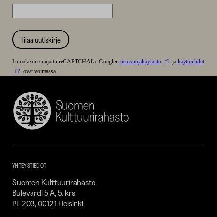
Tilaa uutiskirje
Lomake on suojattu reCAPTCHAlla. Googlen
tietosuojakäytäntö
ja
käyttöehdot
ovat voimassa.
Suomen
Kulttuurirahasto
–
SKR
YHTEYSTIEDOT
Suomen Kulttuurirahasto
Bulevardi 5 A, 5. krs
PL 203, 00121 Helsinki