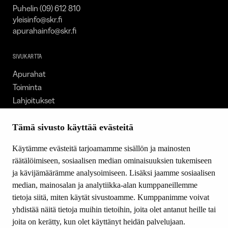
Puhelin (09) 612 810
yleisinfo@skr.fi
apurahainfo@skr.fi
SIVUKARTTA
Apurahat
Toiminta
Lahjoitukset
Tietoa meistä
Ajankohtaista
Tämä sivusto käyttää evästeitä
Tiede & Taide
Käytämme evästeitä tarjoamamme sisällön ja mainosten
Yhteystiedot
räätälöimiseen, sosiaalisen median ominaisuuksien tukemiseen
ja kävijämäärämme analysoimiseen. Lisäksi jaamme sosiaalisen
median, mainosalan ja analytiikka-alan kumppaneillemme
SEURAA MEITÄ
tietoja siitä, miten käytät sivustoamme. Kumppanimme voivat
Facebook
yhdistää näitä tietoja muihin tietoihin, joita olet antanut heille tai
Instagram
joita on kerätty, kun olet käyttänyt heidän palvelujaan.