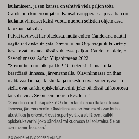
laulamiseen, ja sen kanssa on tehtävä vielä paljon töitä.
Candelaria kuitenkin jatkoi Kansallisoopperassa, jossa hän on
laulanut viimeiset kaksi vuotta nuorten solistien ohjelmassa,
kuukausipalkalla.
Päivät täyttyvät harjoittelusta, mutta eniten Candelaria nauttii
näyttämötyöskentelystä. Savonlinnan Oopperajuhlilla vietetyt
kesät ovat antaneet tässä suhteessa paljon. Candelaria debytoi
Savonlinnassa
Aidan
Ylipapittarena 2022.
”Savonlinna on taikapaikka! On tietenkin ihanaa olla
kesätöissä linnassa, järvenrannalla. Olavinlinnassa on ihan
mahtavaa laulaa, akustiikka ja orkesteri ovat superhyviä. Ja
siellä ovat kaikki opiskelukaverini, joko bändissä tai kuorossa
tai solisteina. Se on semmoinen kesäleiri.”
“Savonlinna on taikapaikka! On tietenkin ihanaa olla kesätöissä
linnassa, järvenrannalla. Olavinlinnassa on ihan mahtavaa laulaa,
akustiikka ja orkesteri ovat superhyviä. Ja siellä ovat kaikki
opiskelukaverini, joko bändissä tai kuorossa tai solisteina. Se on
semmoinen kesäleiri.”
IRIS CANDELARIA, OOPPERALAULAJA