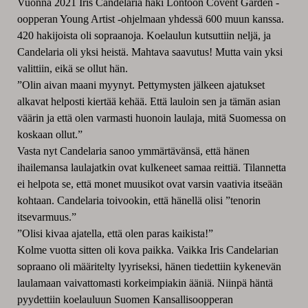
Vuonna 2021 Iris Candelaria haki Lontoon Covent Garden -
oopperan Young Artist -ohjelmaan yhdessä 600 muun kanssa.
420 hakijoista oli sopraanoja. Koelaulun kutsuttiin neljä, ja
Candelaria oli yksi heistä. Mahtava saavutus! Mutta vain yksi
valittiin, eikä se ollut hän.
”Olin aivan maani myynyt. Pettymysten jälkeen ajatukset
alkavat helposti kiertää kehää. Että lauloin sen ja tämän asian
väärin ja että olen varmasti huonoin laulaja, mitä Suomessa on
koskaan ollut.”
Vasta nyt Candelaria sanoo ymmärtävänsä, että hänen
ihailemansa laulajatkin ovat kulkeneet samaa reittiä. Tilannetta
ei helpota se, että monet muusikot ovat varsin vaativia itseään
kohtaan. Candelaria toivookin, että hänellä olisi ”tenorin
itsevarmuus.”
”Olisi kivaa ajatella, että olen paras kaikista!”
Kolme vuotta sitten oli kova paikka. Vaikka Iris Candelarian
sopraano oli määritelty lyyriseksi, hänen tiedettiin kykenevän
laulamaan vaivattomasti korkeimpiakin ääniä. Niinpä häntä
pyydettiin koelauluun Suomen Kansallisoopperan