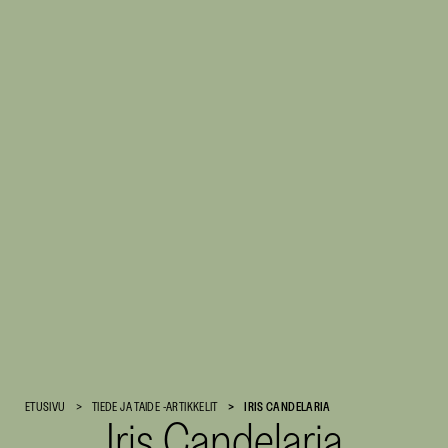
Suomen
ETUSIVU
TIEDE JA TAIDE -ARTIKKELIT
IRIS CANDELARIA
Iris Candelaria
Kulttuurirahasto
–