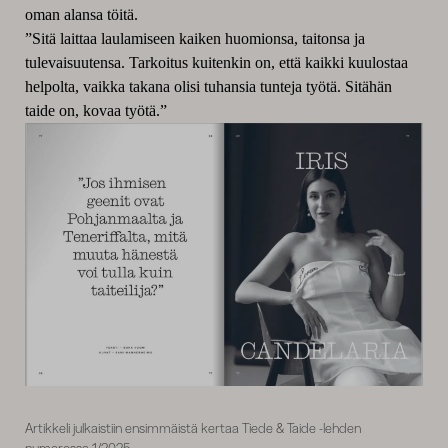
oman alansa töitä.
”Sitä laittaa laulamiseen kaiken huomionsa, taitonsa ja
tulevaisuutensa. Tarkoitus kuitenkin on, että kaikki kuulostaa
helpolta, vaikka takana olisi tuhansia tunteja työtä. Sitähän
taide on, kovaa työtä.”
Artikkeli julkaistiin ensimmäistä kertaa Tiede & Taide -lehden