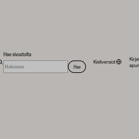
Hae sivustolta
Kirj
Kieliversiot
Hae
apur
Hae
sivustolta