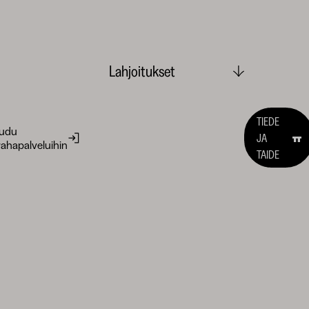
Lahjoitukset
TIEDE
audu
JA
ahapalveluihin
TAIDE