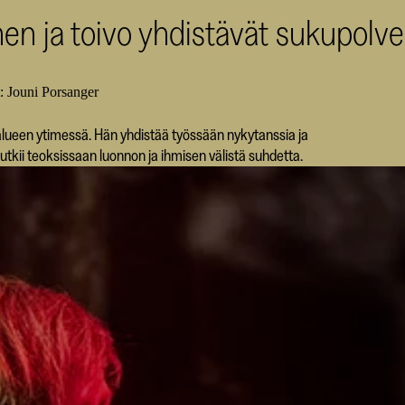
n ja toivo yhdistävät sukupolve
: Jouni Porsanger
n alueen ytimessä. Hän yhdistää työssään nykytanssia ja
utkii teoksissaan luonnon ja ihmisen välistä suhdetta.