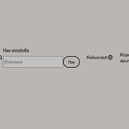
Hae sivustolta
Kirj
Kieliversiot
Hae
apur
Hae
sivustolta