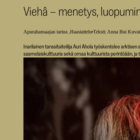
Viehâ – menetys, luopumine
Apurahansaajan tarina
Haastattelu
Teksti: Anna Bui Kuvat
Inarilainen tanssitaiteilija Auri Ahola työskentelee arktise
saamelaiskulttuuria sekä omaa kulttuurista perintöään, ja t