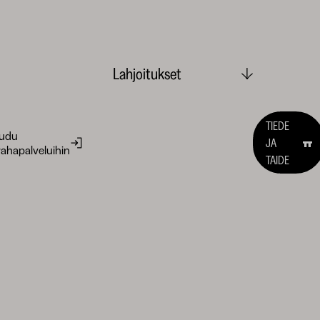
Lahjoitukset
TIEDE
audu
JA
ahapalveluihin
TAIDE