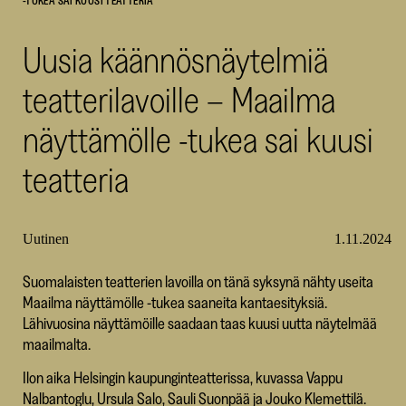
-TUKEA SAI KUUSI TEATTERIA
SKR
Uusia käännösnäytelmiä
teatterilavoille – Maailma
näyttämölle -tukea sai kuusi
teatteria
Uutinen
1.11.2024
Suomalaisten teatterien lavoilla on tänä syksynä nähty useita
Maailma näyttämölle -tukea saaneita kantaesityksiä.
Lähivuosina näyttämöille saadaan taas kuusi uutta näytelmää
maailmalta.
Ilon aika Helsingin kaupunginteatterissa, kuvassa Vappu
Nalbantoglu, Ursula Salo, Sauli Suonpää ja Jouko Klemettilä.