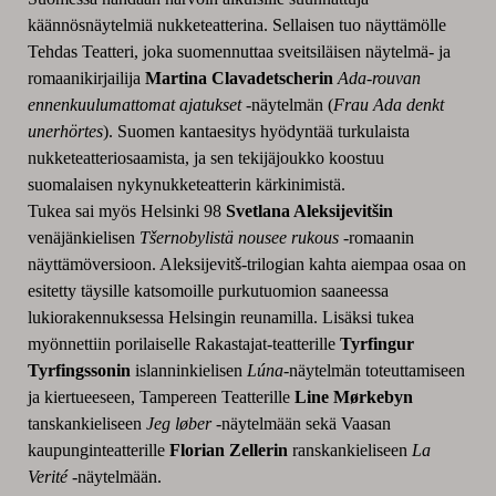
käännösnäytelmiä nukketeatterina. Sellaisen tuo näyttämölle
Tehdas Teatteri, joka suomennuttaa sveitsiläisen näytelmä- ja
romaanikirjailija
Martina Clavadetscherin
Ada-rouvan
ennenkuulumattomat ajatukset
-näytelmän (
Frau Ada denkt
unerhörtes
). Suomen kantaesitys hyödyntää turkulaista
nukketeatteriosaamista, ja sen tekijäjoukko koostuu
suomalaisen nykynukketeatterin kärkinimistä.
Tukea sai myös Helsinki 98
Svetlana Aleksijevitšin
venäjänkielisen
Tšernobylistä nousee rukous
-romaanin
näyttämöversioon. Aleksijevitš-trilogian kahta aiempaa osaa on
esitetty täysille katsomoille purkutuomion saaneessa
lukiorakennuksessa Helsingin reunamilla. Lisäksi tukea
myönnettiin porilaiselle Rakastajat-teatterille
Tyrfingur
Tyrfingssonin
islanninkielisen
Lúna
-näytelmän toteuttamiseen
ja kiertueeseen, Tampereen Teatterille
Line Mørkebyn
tanskankieliseen
Jeg løber
-näytelmään sekä Vaasan
kaupunginteatterille
Florian Zellerin
ranskankieliseen
La
Verité
-näytelmään.