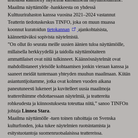
Maailma näyttämölle -hankkeesta on yhdessä
Kulttuurirahaston kanssa vuosina 2021–2024 vastannut
Teatterin tiedotuskeskus TINFO, joka on muun muassa
koonnut kuratoidun
tietokannan
ajankohtaisista,
käännettäväksi sopivista näytelmistä.
”On ollut ilo seurata meille uusien äänien tuloa näyttämöille,
millaisella herkkyydellä ja taidolla näyttämötaiteen
ammattilaiset ovat niitä tulkinneet. Käännösnäytelmät ovat
mahdollistaneet yleisölle kohtaamisen jonkin vieraan kanssa ja
saaneet meidät tuntemaan yhteyden muuhun maailmaan. Kiitän
asiantuntijoitamme, jotka ovat kolmen vuoden aikana
paneutuneesti lukeneet ja kuvitelleet uusia maailmoja
teattereihimme ehdottaessaan näytelmiä, ja teattereita
rohkeudesta ja kiinnostuksesta toteuttaa niitä,” sanoo TINFOn
johtaja
Linnea Stara
.
Maailma näyttämölle -tuen toinen rahoittaja on Svenska
kulturfonden, joka tukee näytelmien ruotsintamista ja
esitystuotantoja suomenruotsalaisissa teattereissa.