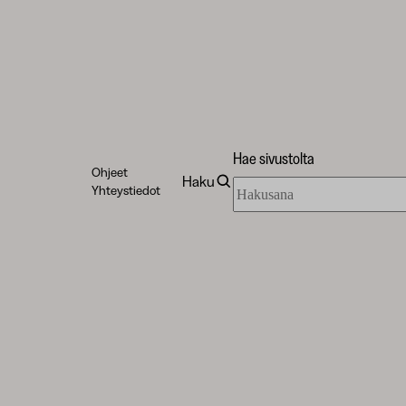
Hae sivustolta
Ohjeet
Haku
Hae
Yhteystiedot
sivustolta