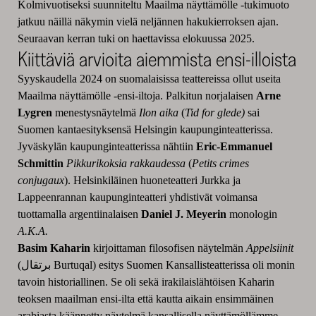
Kolmivuotiseksi suunniteltu Maailma näyttämölle -tukimuoto
jatkuu näillä näkymin vielä neljännen hakukierroksen ajan.
Seuraavan kerran tuki on haettavissa elokuussa 2025.
Kiittäviä arvioita aiemmista ensi-illoista
Syyskaudella 2024 on suomalaisissa teattereissa ollut useita
Maailma näyttämölle -ensi-iltoja. Palkitun norjalaisen
Arne
Lygren
menestysnäytelmä
Ilon aika
(
Tid for glede)
sai
Suomen kantaesityksensä Helsingin kaupunginteatterissa.
Jyväskylän kaupunginteatterissa nähtiin
Eric-Emmanuel
Schmittin
Pikkurikoksia rakkaudessa
(
Petits crimes
conjugaux
). Helsinkiläinen huoneteatteri Jurkka ja
Lappeenrannan kaupunginteatteri yhdistivät voimansa
tuottamalla argentiinalaisen
Daniel J. Meyerin
monologin
A.K.A.
Basim Kaharin
kirjoittaman filosofisen näytelmän
Appelsiinit
(برتقال Burtuqal) esitys Suomen Kansallisteatterissa oli monin
tavoin historiallinen. Se oli sekä irakilaislähtöisen Kaharin
teoksen maailman ensi-ilta että kautta aikain ensimmäinen
arabiasta käännetty näytelmä kansallisella näyttämöllämme.