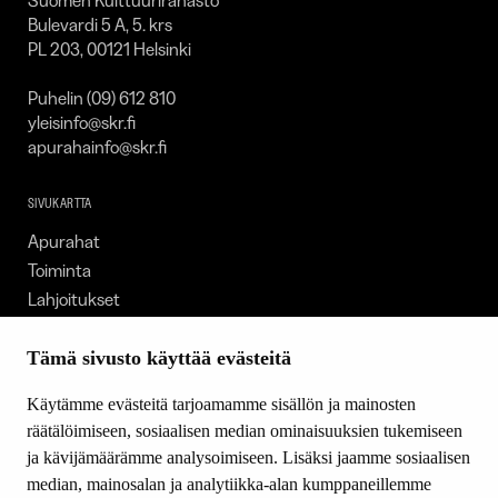
Bulevardi 5 A, 5. krs
PL 203, 00121 Helsinki
Puhelin (09) 612 810
yleisinfo@skr.fi
apurahainfo@skr.fi
SIVUKARTTA
Apurahat
Toiminta
Lahjoitukset
Tietoa meistä
Ajankohtaista
Tämä sivusto käyttää evästeitä
Tiede & Taide
Käytämme evästeitä tarjoamamme sisällön ja mainosten
Yhteystiedot
räätälöimiseen, sosiaalisen median ominaisuuksien tukemiseen
ja kävijämäärämme analysoimiseen. Lisäksi jaamme sosiaalisen
median, mainosalan ja analytiikka-alan kumppaneillemme
SEURAA MEITÄ