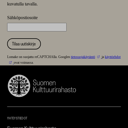
kuvatulla tavalla.
Sähköpostiosoite
Tilaa uutiskirje
Lomake on suojattu reCAPTCHAlla. Googlen
tietosuojakäytäntö
ja
käyttöehdot
ovat voimassa.
Suomen
Kulttuurirahasto
–
SKR
YHTEYSTIEDOT
Suomen Kulttuurirahasto