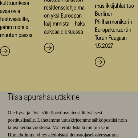
kulttuurikesä
musiikkijuhlat tuo
residenssiohjelma
avaa ovia
Berliner
on yksi Euroopan
festivaaleille,
Philharmonikerin
laajimmista – haku
joihin moni ei
Europakonzertin
aukeaa elokuussa
muuten pääsisi
Turun Fuugaan
1.5.2027
Tilaa apurahauutiskirje
Ole hyvä ja täytä sähköpostiosoitteesi liittyäksesi
postituslistalle. Lähetämme uutiskirjeemme sähköpostiisi noin
kuusi kertaa vuodessa. Voit erota listalta milloin vain.
Huolehdimme yhteystiedoistasi
tietosuojaselosteessamme