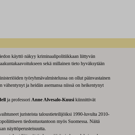
tiedon käyttö näkyy kriminaalipolitiikkaan liittyvän
 maakuntakaavoitukseen sekä millainen tieto hyväksytään
inisteriöiden työryhmävalmistelussa on ollut päinvastainen
 on vähentynyt ja heidän asemansa niissä on heikentynyt
ell
ja professori
Anne Alvesalo-Kuusi
kiinnittivät
aihtuneet juristeista taloustieteilijöiksi 1990-luvulta 2010-
veropoliittiseen tiedontuotantoon myös Suomessa. Näitä
kan näyttöperusteisuutta.