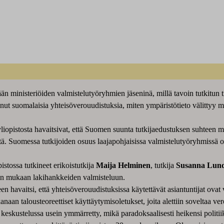
tään ministeriöiden valmistelutyöryhmien jäseninä, millä tavoin tutkitun 
nut suomalaisia yhteisöverouudistuksia, miten ympäristötieto välittyy
liopistosta havaitsivat, että Suomen suunta tutkijaedustuksen suhteen m
istä. Suomessa tutkijoiden osuus laajapohjaisissa valmistelutyöryhmissä
istossa tutkineet erikoistutkija
Maija Helminen
, tutkija
Susanna Lund
oin mukaan lakihankkeiden valmisteluun.
n havaitsi, että yhteisöverouudistuksissa käytettävät asiantuntijat ovat v
anaan talousteoreettiset käyttäytymisoletukset, joita alettiin soveltaa 
a keskustelussa usein ymmärretty, mikä paradoksaalisesti heikensi politii