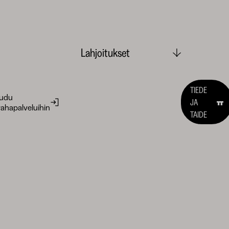
Lahjoitukset
TIEDE
audu
JA
ahapalveluihin
TAIDE