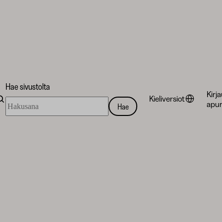
Hae sivustolta
Kirj
Kieliversiot
Hae
apur
Hae
sivustolta