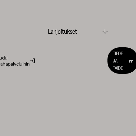
Lahjoitukset
TIEDE
audu
JA
ahapalveluihin
TAIDE