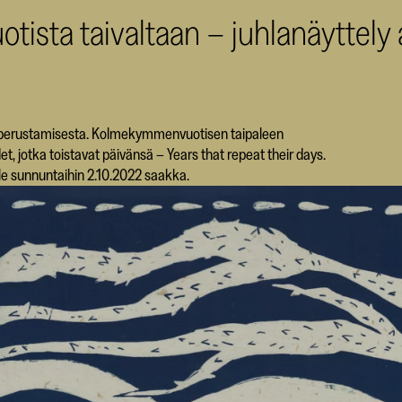
vuotista taivaltaan – juhlanäyttely
än perustamisesta. Kolmekymmenvuotisen taipaleen
et, jotka toistavat päivänsä – Years that repeat their days.
lle sunnuntaihin 2.10.2022 saakka.