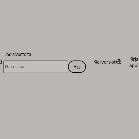
Hae sivustolta
Kirj
Kieliversiot
Hae
apur
Hae
sivustolta