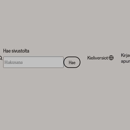
Hae sivustolta
Kirj
Kieliversiot
Hae
apur
Hae
sivustolta