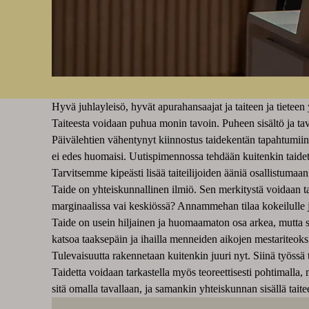
Hyvä juhlayleisö, hyvät apurahansaajat ja taiteen ja tieteen 
Taiteesta voidaan puhua monin tavoin. Puheen sisältö ja tavo
Päivälehtien vähentynyt kiinnostus taidekentän tapahtumii
ei edes huomaisi. Uutispimennossa tehdään kuitenkin taidet
Tarvitsemme kipeästi lisää taiteilijoiden ääniä osallistumaa
Taide on yhteiskunnallinen ilmiö. Sen merkitystä voidaan t
marginaalissa vai keskiössä? Annammehan tilaa kokeilulle j
Taide on usein hiljainen ja huomaamaton osa arkea, mutta
katsoa taaksepäin ja ihailla menneiden aikojen mestariteoks
Tulevaisuutta rakennetaan kuitenkin juuri nyt. Siinä työssä t
Taidetta voidaan tarkastella myös teoreettisesti pohtimalla, 
sitä omalla tavallaan, ja samankin yhteiskunnan sisällä taite