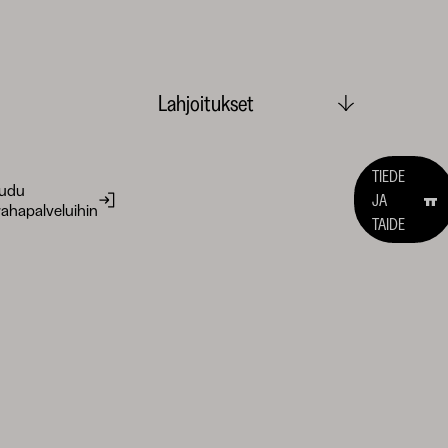
Lahjoitukset
TIEDE
audu
JA
ahapalveluihin
TAIDE