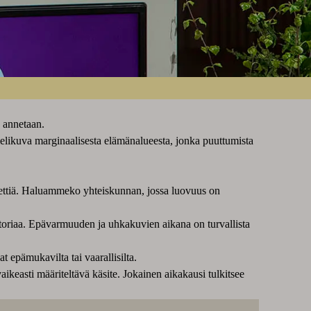
o annetaan.
elikuva marginaalisesta elämänalueesta, jonka puuttumista
teettiä. Haluammeko yhteiskunnan, jossa luovuus on
oriaa. Epävarmuuden ja uhkakuvien aikana on turvallista
t epämukavilta tai vaarallisilta.
aikeasti määriteltävä käsite. Jokainen aikakausi tulkitsee