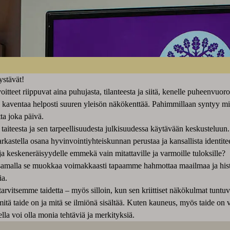
ystävät!
itteet riippuvat aina puhujasta, tilanteesta ja siitä, kenelle puheenvuor
n kaventaa helposti suuren yleisön näkökenttää. Pahimmillaan syntyy mi
ta joka päivä.
n taiteesta ja sen tarpeellisuudesta julkisuudessa käytävään keskusteluun.
arkastella osana hyvinvointiyhteiskunnan perustaa ja kansallista identi
a keskeneräisyydelle emmekä vain mitattaville ja varmoille tuloksille?
 samalla se muokkaa voimakkaasti tapaamme hahmottaa maailmaa ja hist
ia.
arvitsemme taidetta – myös silloin, kun sen kriittiset näkökulmat tuntuva
mitä taide on ja mitä se ilmiönä sisältää. Kuten kauneus, myös taide on v
ella voi olla monia tehtäviä ja merkityksiä.