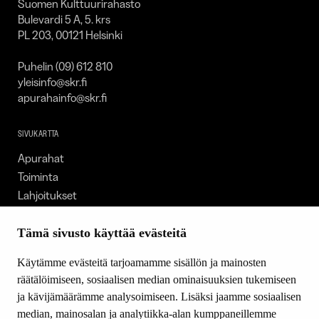
Suomen Kulttuurirahasto
Bulevardi 5 A, 5. krs
PL 203, 00121 Helsinki
Puhelin (09) 612 810
yleisinfo@skr.fi
apurahainfo@skr.fi
SIVUKARTTA
Apurahat
Toiminta
Lahjoitukset
Tietoa meistä
Ajankohtaista
Tämä sivusto käyttää evästeitä
Tiede & Taide
Käytämme evästeitä tarjoamamme sisällön ja mainosten
Yhteystiedot
räätälöimiseen, sosiaalisen median ominaisuuksien tukemiseen
ja kävijämäärämme analysoimiseen. Lisäksi jaamme sosiaalisen
median, mainosalan ja analytiikka-alan kumppaneillemme
SEURAA MEITÄ