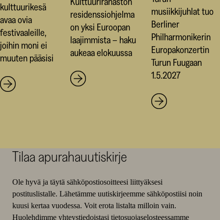
Kulttuurirahaston
kulttuurikesä
musiikkijuhlat tuo
residenssiohjelma
avaa ovia
Berliner
on yksi Euroopan
festivaaleille,
Philharmonikerin
laajimmista – haku
joihin moni ei
Europakonzertin
aukeaa elokuussa
muuten pääsisi
Turun Fuugaan
1.5.2027
Tilaa apurahauutiskirje
Ole hyvä ja täytä sähköpostiosoitteesi liittyäksesi
postituslistalle. Lähetämme uutiskirjeemme sähköpostiisi noin
kuusi kertaa vuodessa. Voit erota listalta milloin vain.
Huolehdimme yhteystiedoistasi
tietosuojaselosteessamme