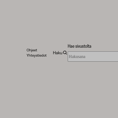
Hae sivustolta
Ohjeet
Haku
Hae
Yhteystiedot
sivustolta