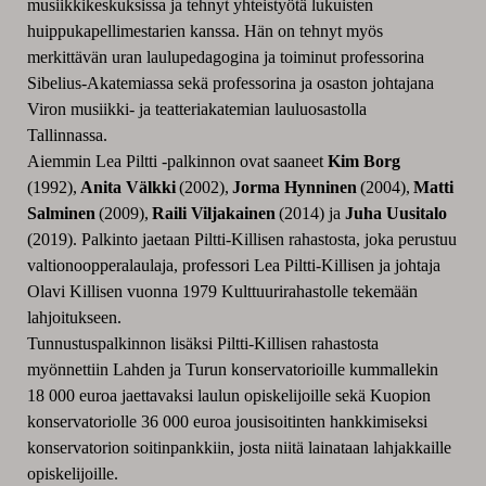
musiikkikeskuksissa ja tehnyt yhteistyötä lukuisten
huippukapellimestarien kanssa. Hän on tehnyt myös
merkittävän uran laulupedagogina ja toiminut professorina
Sibelius-Akatemiassa sekä professorina ja osaston johtajana
Viron musiikki- ja teatteriakatemian lauluosastolla
Tallinnassa.
Aiemmin Lea Piltti -palkinnon ovat saaneet
Kim Borg
(1992),
Anita Välkki
(2002),
Jorma Hynninen
(2004),
Matti
Salminen
(2009),
Raili Viljakainen
(2014) ja
Juha Uusitalo
(2019). Palkinto jaetaan Piltti-Killisen rahastosta, joka perustuu
valtionoopperalaulaja, professori Lea Piltti-Killisen ja johtaja
Olavi Killisen vuonna 1979 Kulttuurirahastolle tekemään
lahjoitukseen.
Tunnustuspalkinnon lisäksi Piltti-Killisen rahastosta
myönnettiin Lahden ja Turun konservatorioille kummallekin
18 000 euroa jaettavaksi laulun opiskelijoille sekä Kuopion
konservatoriolle 36 000 euroa jousisoitinten hankkimiseksi
konservatorion soitinpankkiin, josta niitä lainataan lahjakkaille
opiskelijoille.