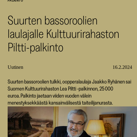
PALKINTO
SKR
Suurten bassoroolien
laulajalle Kulttuurirahaston
Piltti-palkinto
Uutinen
16.2.2024
Suurten bassoroolien tulkki, oopperalaulaja Jaakko Ryhänen sai
Suomen Kulttuurirahaston Lea Piltti -palkinnon, 25 000
euroa. Palkinto jaetaan viiden vuoden välein
menestyksekkäästä kansainvälisestä taiteilijanurasta.