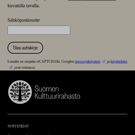
kuvatulla tavalla.
Sähköpostiosoite
Tilaa uutiskirje
Lomake on suojattu reCAPTCHAlla. Googlen
tietosuojakäytäntö
ja
käyttöehdot
ovat voimassa.
Suomen
Kulttuurirahasto
–
SKR
YHTEYSTIEDOT