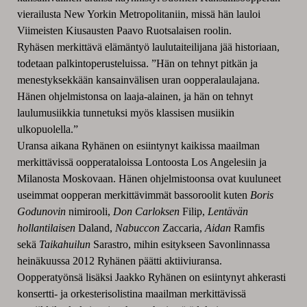
vierailusta New Yorkin Metropolitaniin, missä hän lauloi
Viimeisten Kiusausten Paavo Ruotsalaisen roolin.
Ryhäsen merkittävä elämäntyö laulutaiteilijana jää historiaan,
todetaan palkintoperusteluissa. ”Hän on tehnyt pitkän ja
menestyksekkään kansainvälisen uran oopperalaulajana.
Hänen ohjelmistonsa on laaja-alainen, ja hän on tehnyt
laulumusiikkia tunnetuksi myös klassisen musiikin
ulkopuolella.”
Uransa aikana Ryhänen on esiintynyt kaikissa maailman
merkittävissä oopperataloissa Lontoosta Los Angelesiin ja
Milanosta Moskovaan. Hänen ohjelmistoonsa ovat kuuluneet
useimmat oopperan merkittävimmät bassoroolit kuten
Boris
Godunovin
nimirooli,
Don Carloksen
Filip,
Lentävän
hollantilaisen
Daland,
Nabuccon
Zaccaria,
Aidan
Ramfis
sekä
Taikahuilun
Sarastro, mihin esitykseen Savonlinnassa
heinäkuussa 2012 Ryhänen päätti aktiiviuransa.
Oopperatyönsä lisäksi Jaakko Ryhänen on esiintynyt ahkerasti
konsertti- ja orkesterisolistina maailman merkittävissä