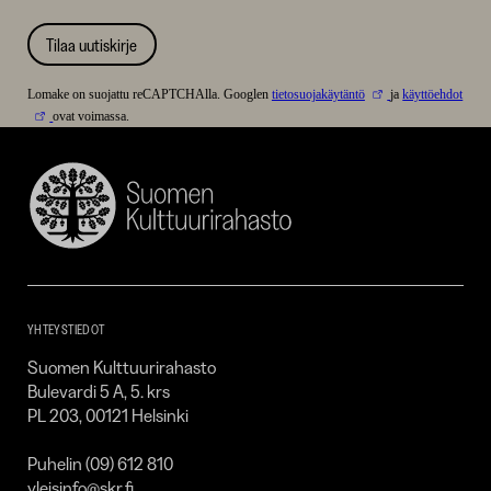
Tilaa uutiskirje
Lomake on suojattu reCAPTCHAlla. Googlen
tietosuojakäytäntö
ja
käyttöehdot
ovat voimassa.
Suomen
Kulttuurirahasto
–
SKR
YHTEYSTIEDOT
Suomen Kulttuurirahasto
Bulevardi 5 A, 5. krs
PL 203, 00121 Helsinki
Puhelin (09) 612 810
yleisinfo@skr.fi