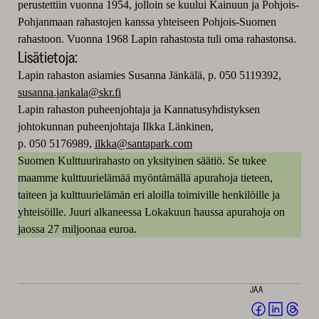
perustettiin vuonna 1954, jolloin se kuului Kainuun ja Pohjois-
Pohjanmaan rahastojen kanssa yhteiseen Pohjois-Suomen
rahastoon. Vuonna 1968 Lapin rahastosta tuli oma rahastonsa.
Lisätietoja:
Lapin rahaston asiamies Susanna Jänkälä, p. 050 5119392,
susanna.jankala@skr.fi
Lapin rahaston puheenjohtaja ja Kannatusyhdistyksen
johtokunnan puheenjohtaja Ilkka Länkinen,
p. 050 5176989,
ilkka@santapark.com
Suomen Kulttuurirahasto on yksityinen säätiö. Se tukee
maamme kulttuurielämää myöntämällä apurahoja tieteen,
taiteen ja kulttuurielämän eri aloilla toimiville henkilöille ja
yhteisöille. Juuri alkaneessa Lokakuun haussa apurahoja on
jaossa 27 miljoonaa euroa.
JAA
Jaa
Jaa
Jaa