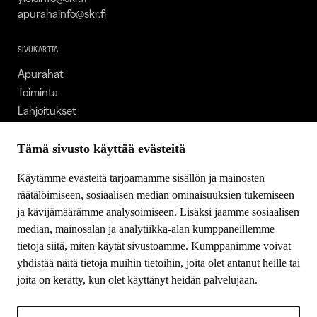
apurahainfo@skr.fi
SIVUKARTTA
Apurahat
Toiminta
Lahjoitukset
Tietoa meistä
Ajankohtaista
Tämä sivusto käyttää evästeitä
Tiede & Taide
Käytämme evästeitä tarjoamamme sisällön ja mainosten
Yhteystiedot
räätälöimiseen, sosiaalisen median ominaisuuksien tukemiseen
ja kävijämäärämme analysoimiseen. Lisäksi jaamme sosiaalisen
median, mainosalan ja analytiikka-alan kumppaneillemme
SEURAA MEITÄ
tietoja siitä, miten käytät sivustoamme. Kumppanimme voivat
Facebook
yhdistää näitä tietoja muihin tietoihin, joita olet antanut heille tai
Instagram
joita on kerätty, kun olet käyttänyt heidän palvelujaan.
Youtube
LinkedIn