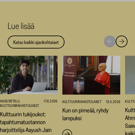
Facebookis
LinkedI
Thr
(avautuu
(avautu
(av
uuteen
uuteen
uut
Lue lisää
ikkunaan)
ikkunaa
ikk
Katso kaikki ajankohtaiset
Siirry
Siirry
seuraavaan
edellise
nostoon
nostoo
HAASTATTELU,
17.6.2026
KULTT
KULTTUURIRAHASTOLAISET
13.5.2026
KULTTUURIRAHASTOLAISET
Kult
Kun on pimeää, ryhdy
Kulttuurin tukijoukot:
Ahm
lampuksi
tapahtumatuotannon
Saav
harjoittelija Aayush Jain
kaiki