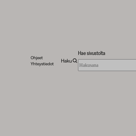
Hae sivustolta
Ohjeet
Haku
Hae
Yhteystiedot
sivustolta