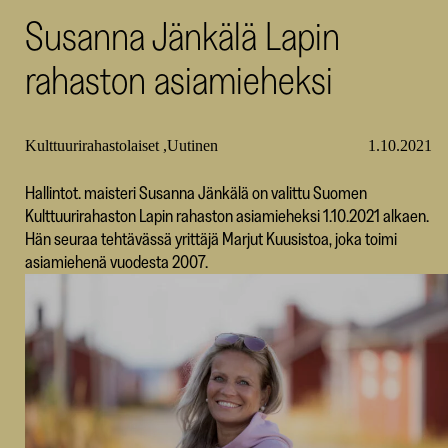
Susanna Jänkälä Lapin
SKR
rahaston asiamieheksi
Kulttuurirahastolaiset
Uutinen
1.10.2021
Hallintot. maisteri Susanna Jänkälä on valittu Suomen
Kulttuurirahaston Lapin rahaston asiamieheksi 1.10.2021 alkaen.
Hän seuraa tehtävässä yrittäjä Marjut Kuusistoa, joka toimi
asiamiehenä vuodesta 2007.