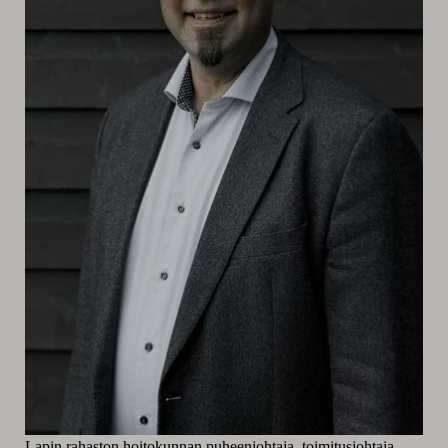
Lapin rahaston hoitokunnan puheenjohtaja, toimitusjohtaja