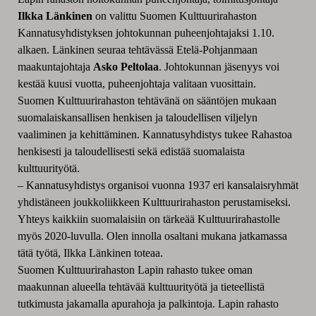
Ilkka Länkinen
on valittu Suomen Kulttuurirahaston
Kannatusyhdistyksen johtokunnan puheenjohtajaksi 1.10.
alkaen. Länkinen seuraa tehtävässä Etelä-Pohjanmaan
maakuntajohtaja
Asko Peltolaa
. Johtokunnan jäsenyys voi
kestää kuusi vuotta, puheenjohtaja valitaan vuosittain.
Suomen Kulttuurirahaston tehtävänä on sääntöjen mukaan
suomalaiskansallisen henkisen ja taloudellisen viljelyn
vaaliminen ja kehittäminen. Kannatusyhdistys tukee Rahastoa
henkisesti ja taloudellisesti sekä edistää suomalaista
kulttuurityötä.
– Kannatusyhdistys organisoi vuonna 1937 eri kansalaisryhmät
yhdistäneen joukkoliikkeen Kulttuurirahaston perustamiseksi.
Yhteys kaikkiin suomalaisiin on tärkeää Kulttuurirahastolle
myös 2020-luvulla. Olen innolla osaltani mukana jatkamassa
tätä työtä, Ilkka Länkinen toteaa.
Suomen Kulttuurirahaston Lapin rahasto tukee oman
maakunnan alueella tehtävää kulttuurityötä ja tieteellistä
tutkimusta jakamalla apurahoja ja palkintoja. Lapin rahasto