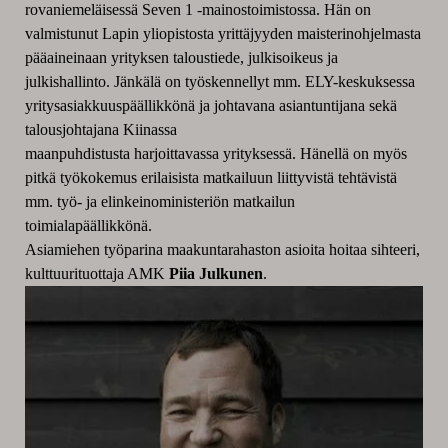
rovaniemeläisessä Seven 1 -mainostoimistossa. Hän on
valmistunut Lapin yliopistosta yrittäjyyden maisterinohjelmasta
pääaineinaan yrityksen taloustiede, julkisoikeus ja
julkishallinto. Jänkälä on työskennellyt mm. ELY-keskuksessa
yritysasiakkuuspäällikkönä ja johtavana asiantuntijana sekä
talousjohtajana Kiinassa
maanpuhdistusta harjoittavassa yrityksessä. Hänellä on myös
pitkä työkokemus erilaisista matkailuun liittyvistä tehtävistä
mm. työ- ja elinkeinoministeriön matkailun
toimialapäällikkönä.
Asiamiehen työparina maakuntarahaston asioita hoitaa sihteeri,
kulttuurituottaja AMK
Piia Julkunen
.