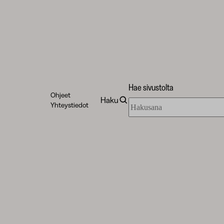
Hae sivustolta
Ohjeet
Haku
Hae
Yhteystiedot
sivustolta