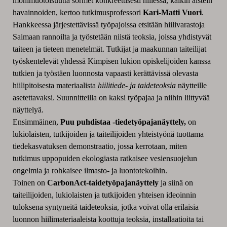
monimuotoisuutta sormet konkreettisesti hiilessä, kaikin aistein
havainnoiden, kertoo tutkimusprofessori
Kari-Matti Vuori
.
Hankkeessa järjestettävissä työpajoissa etsitään hiilivarastoja
Saimaan rannoilta ja työstetään niistä teoksia, joissa yhdistyvät
taiteen ja tieteen menetelmät. Tutkijat ja maakunnan taiteilijat
työskentelevät yhdessä Kimpisen lukion opiskelijoiden kanssa
tutkien ja työstäen luonnosta vapaasti kerättävissä olevasta
hiilipitoisesta materiaalista
hiilitiede- ja taideteoksia
näytteille
asetettavaksi. Suunnitteilla on kaksi työpajaa ja niihin liittyvää
näyttelyä.
Ensimmäinen,
Puu puhdistaa -tiedetyöpajanäyttely,
on
lukiolaisten, tutkijoiden ja taiteilijoiden yhteistyönä tuottama
tiedekasvatuksen demonstraatio, jossa kerrotaan, miten
tutkimus uppopuiden ekologiasta ratkaisee vesiensuojelun
ongelmia ja rohkaisee ilmasto- ja luontotekoihin.
Toinen on
CarbonAct-taidetyöpajanäyttely
ja siinä on
taiteilijoiden, lukiolaisten ja tutkijoiden yhteisen ideoinnin
tuloksena syntyneitä taideteoksia, jotka voivat olla erilaisia
luonnon hiilimateriaaleista koottuja teoksia, installaatioita tai