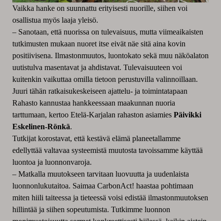
Vaikka hanke on suunnattu erityisesti nuorille, siihen voi
osallistua myös laaja yleisö.
–
Sanotaan, että nuorissa on tulevaisuus, mutta viimeaikaisten
tutkimusten mukaan nuoret itse eivät näe sitä aina kovin
positiivisena. Ilmastonmuutos, luontokato sekä muu näköalaton
uutistulva masentavat ja ahdistavat. Tulevaisuuteen voi
kuitenkin vaikuttaa omilla tietoon perustuvilla valinnoillaan.
Juuri tähän ratkaisukeskeiseen ajattelu- ja toimintatapaan
Rahasto kannustaa hankkeessaan maakunnan nuoria
tarttumaan, kertoo Etelä-Karjalan rahaston asiamies
Päivikki
Eskelinen-Rönkä
.
Tutkijat korostavat, että kestävä elämä planeetallamme
edellyttää valtavaa systeemistä muutosta tavoissamme käyttää
luontoa ja luonnonvaroja.
–
Matkalla muutokseen tarvitaan luovuutta ja uudenlaista
luonnonlukutaitoa. Saimaa CarbonAct! haastaa pohtimaan
miten hiili taiteessa ja tieteessä voisi edistää ilmastonmuutoksen
hillintää ja siihen sopeutumista. Tutkimme luonnon