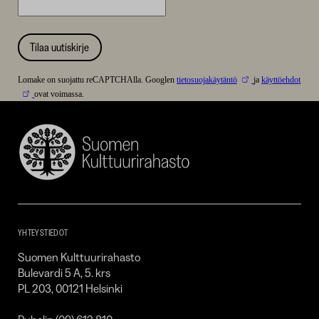
Tilaa uutiskirje
Lomake on suojattu reCAPTCHAlla. Googlen
tietosuojakäytäntö
ja
käyttöehdot
ovat voimassa.
Suomen
Kulttuurirahasto
–
SKR
YHTEYSTIEDOT
Suomen Kulttuurirahasto
Bulevardi 5 A, 5. krs
PL 203, 00121 Helsinki