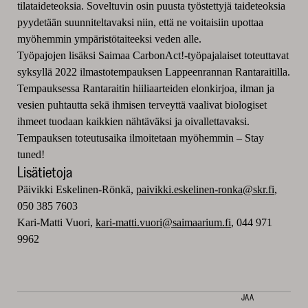
tilataideteoksia. Soveltuvin osin puusta työstettyjä taideteoksia
pyydetään suunniteltavaksi niin, että ne voitaisiin upottaa
myöhemmin ympäristötaiteeksi veden alle.
Työpajojen lisäksi Saimaa CarbonAct!-työpajalaiset toteuttavat
syksyllä 2022 ilmastotempauksen
Lappeenrannan Rantaraitilla.
Tempauksessa Rantaraitin hiiliaarteiden elonkirjoa, ilman ja
vesien puhtautta sekä ihmisen terveyttä vaalivat biologiset
ihmeet tuodaan kaikkien nähtäväksi ja oivallettavaksi.
Tempauksen toteutusaika ilmoitetaan myöhemmin – Stay
tuned!
Lisätietoja
Päivikki Eskelinen-Rönkä,
paivikki.eskelinen-ronka@skr.fi
,
050 385 7603
Kari-Matti Vuori,
kari-matti.vuori@saimaarium.fi
,
044 971
9962
JAA