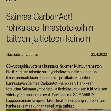
KEINOIN
SKR
Saimaa CarbonAct!
rohkaisee ilmastotekoihin
taiteen ja tieteen keinoin
Haastattelu
Uutinen
25.4.2022
60-vuotisjuhlavuotensa kunniaksi Suomen Kulttuurirahaston
Etelä-Karjalan rahasto on käynnistänyt nuorille suunnatun
ilmastonmuutoksen sopeutumis- ja ratkaisukeinoihin
kannustavan Saimaa CarbonAct!-hankkeen. Hankkeen
toteuttaa Saimaan ympäristö- ja tiedekasvatuksen tuki ry, ja sen
yhteistyökumppaneina ovat Järvimaailma SAIMAARIUM,
Lappeenrannan Kimpisen lukio, Imatran kaupungin Eräpöhinää-
hanke sekä maakunnan taiteilijat ja tutkijat.