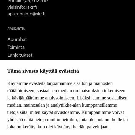
Puhelin (09) 612 810
yleisinfo@skr.fi
apurahainfo@skr.fi
SIVUKARTTA
Apurahat
Toiminta
Lahjoitukset
Tietoa meistä
Ajankohtaista
Tämä sivusto käyttää evästeitä
Tiede & Taide
Käytämme evästeitä tarjoamamme sisällön ja mainosten
Yhteystiedot
räätälöimiseen, sosiaalisen median ominaisuuksien tukemiseen
ja kävijämäärämme analysoimiseen. Lisäksi jaamme sosiaalisen
median, mainosalan ja analytiikka-alan kumppaneillemme
SEURAA MEITÄ
tietoja siitä, miten käytät sivustoamme. Kumppanimme voivat
Facebook
yhdistää näitä tietoja muihin tietoihin, joita olet antanut heille tai
Instagram
joita on kerätty, kun olet käyttänyt heidän palvelujaan.
Youtube