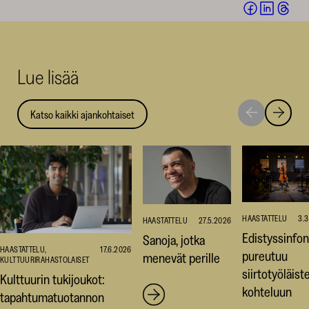
Jaa
Jaa
Jaa
Facebookis
LinkedI
Thr
(avautuu
(avautu
(av
uuteen
uuteen
uut
Lue lisää
ikkunaan)
ikkunaa
ikk
Katso kaikki ajankohtaiset
Siirry
Siirry
seuraavaan
edellise
nostoon
nostoo
HAASTATTELU
3.
HAASTATTELU
27.5.2026
Edistyssinfon
Sanoja, jotka
HAASTATTELU,
17.6.2026
pureutuu
menevät perille
KULTTUURIRAHASTOLAISET
siirtotyöläist
Kulttuurin tukijoukot:
kohteluun
tapahtumatuotannon