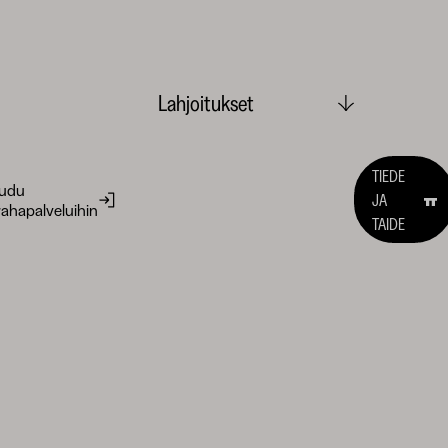
Lahjoitukset
TIEDE
audu
JA
ahapalveluihin
TAIDE