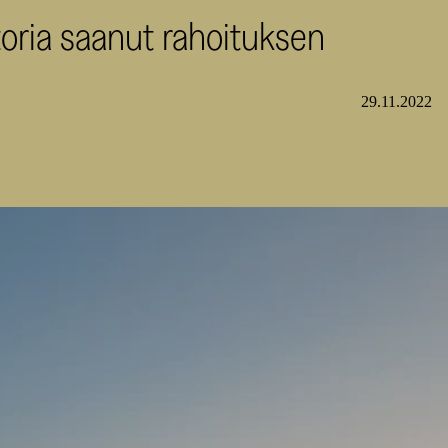
toria saanut rahoituksen
29.11.2022