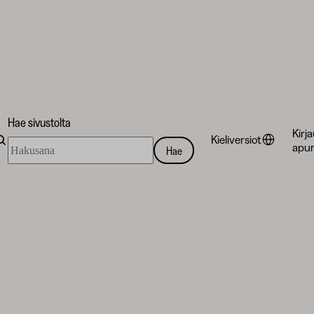
Hae sivustolta
Kirj
Kieliversiot
Hae
apur
Hae
sivustolta