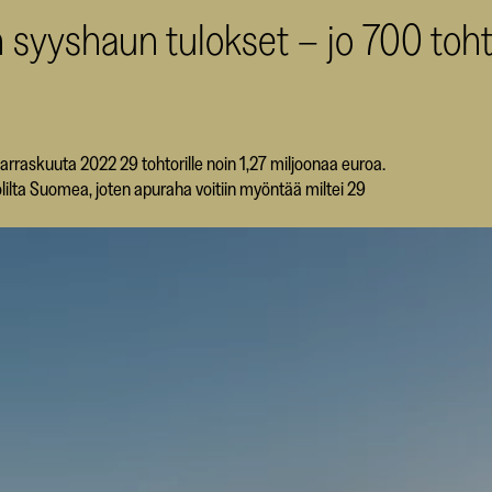
n syyshaun tulokset – jo 700 toh
marraskuuta 2022 29 tohtorille noin 1,27 miljoonaa euroa.
uolilta Suomea, joten apuraha voitiin myöntää miltei 29