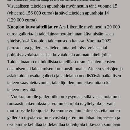
Visuaalisten taiteiden apurahoja myönnettiin tänä vuonna 15
(yhteensä 156 000 euroa) ja säveltaiteiden apurahoja 14
(129 000 euroa).
Kuopion kuvataiteilijat ry
Ars Liberalle myönnettiin 20 000
euroa galleria- ja taidelainaamotoiminnan käynnistämiseen
yhteistyössä Kuopion taidemuseon kanssa. Vuonna 2022
perustettava galleria esittelee uutta pohjoissavolaista tai
pohjoissavolaistaustaista kuvataidetta ammattitaiteilijoilta.
Taidelainaamo mahdollistaa taiteilijaseuran jäsenten teosten
ostamisen tai lainaamisen kuukausihinnalla. Alueen yleisöjen ja
asiakkaiden osalta galleria ja taidelainaamo lisäävät paikallisen
taiteen saavutettavuutta, taiteilijoiden tunnettavuutta sekä
taiteen myyntiä.
– Vuokrattomille gallerioille on kysyntää, sillä vastaanotamme
runsaasti hakemuksia ja voimme tarjota näyttelyaikoja vain
murto-osalle hakijoista. Koemme erittäin tärkeäksi, että uuden
gallerian myötä voimme vastata paremmin tähän tarpeeseen ja
osaltamme kehittää taidekenttää taiteilijoita tukevaan suuntaan