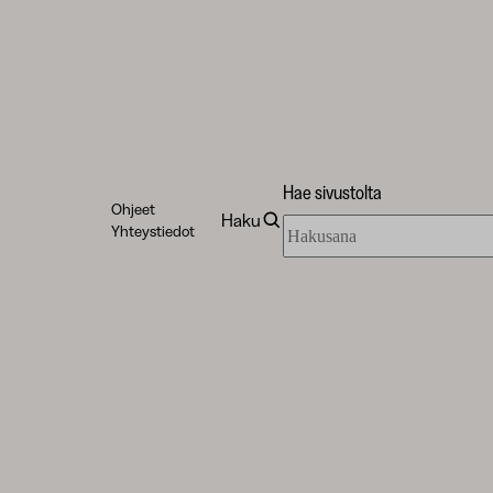
Hae sivustolta
Ohjeet
Haku
Hae
Yhteystiedot
sivustolta