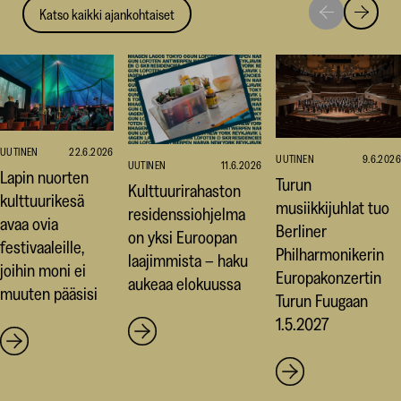
Katso kaikki ajankohtaiset
Siirry
Siirry
seuraavaan
edellise
nostoon
nostoo
UUTINEN
22.6.2026
UUTINEN
9.6.2026
UUTINEN
11.6.2026
Lapin nuorten
Turun
Kulttuurirahaston
kulttuurikesä
musiikkijuhlat tuo
residenssiohjelma
avaa ovia
Berliner
on yksi Euroopan
festivaaleille,
Philharmonikerin
laajimmista – haku
joihin moni ei
Europakonzertin
aukeaa elokuussa
muuten pääsisi
Turun Fuugaan
1.5.2027