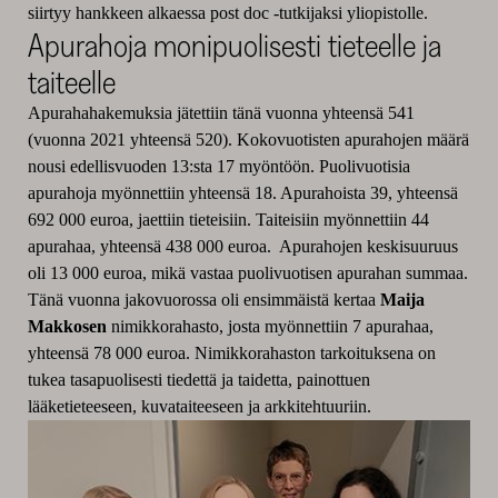
siirtyy hankkeen alkaessa
post doc -tutkijaksi yliopistolle.
Apurahoja monipuolisesti tieteelle ja
taiteelle
Apurahahakemuksia jätettiin tänä vuonna yhteensä 541
(vuonna 2021 yhteensä 520). Kokovuotisten apurahojen määrä
nousi edellisvuoden 13:sta 17 myöntöön. Puolivuotisia
apurahoja myönnettiin yhteensä 18. Apurahoista 39, yhteensä
692 000 euroa, jaettiin tieteisiin. Taiteisiin myönnettiin 44
apurahaa, yhteensä 438 000 euroa. Apurahojen keskisuuruus
oli 13 000 euroa, mikä vastaa puolivuotisen apurahan summaa.
Tänä vuonna jakovuorossa oli ensimmäistä kertaa
Maija
Makkosen
nimikkorahasto, josta myönnettiin 7 apurahaa,
yhteensä 78 000 euroa. Nimikkorahaston tarkoituksena on
tukea tasapuolisesti tiedettä ja taidetta, painottuen
lääketieteeseen, kuvataiteeseen ja arkkitehtuuriin.