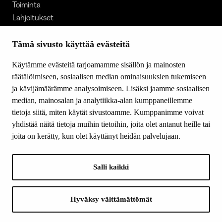
Toiminta
Lahjoitukset
Tietoa meistä
Ajankohtaista
Tämä sivusto käyttää evästeitä
Tiede & Taide
Käytämme evästeitä tarjoamamme sisällön ja mainosten
Yhteystiedot
räätälöimiseen, sosiaalisen median ominaisuuksien tukemiseen
ja kävijämäärämme analysoimiseen. Lisäksi jaamme sosiaalisen
median, mainosalan ja analytiikka-alan kumppaneillemme
SEURAA MEITÄ
tietoja siitä, miten käytät sivustoamme. Kumppanimme voivat
Facebook
yhdistää näitä tietoja muihin tietoihin, joita olet antanut heille tai
Instagram
joita on kerätty, kun olet käyttänyt heidän palvelujaan.
Youtube
LinkedIn
Salli kaikki
INFO
Hyväksy välttämättömät
Suomen Kulttuurirahasto:
Laskutusosoite