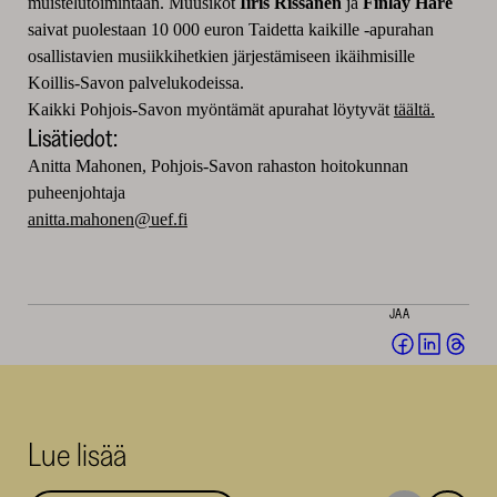
muistelutoimintaan. Muusikot
Iiris Rissanen
ja
Finlay Hare
saivat puolestaan 10 000 euron Taidetta kaikille -apurahan
osallistavien musiikkihetkien järjestämiseen ikäihmisille
Koillis-Savon palvelukodeissa.
Kaikki Pohjois-Savon myöntämät apurahat löytyvät
täältä.
Lisätiedot:
Anitta Mahonen, Pohjois-Savon rahaston hoitokunnan
puheenjohtaja
anitta.mahonen@uef.fi
JAA
Jaa
Jaa
Jaa
Facebookis
LinkedI
Thr
(avautuu
(avautu
(av
uuteen
uuteen
uut
Lue lisää
ikkunaan)
ikkunaa
ikk