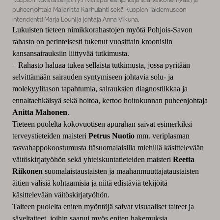
puheenjohtaja Maijariitta Karhulahti sekä Kuopion Taidemuseon
intendentti Marja Louni ja johtaja Anna Vilkuna.
Lukuisten tieteen nimikkorahastojen myötä Pohjois-Savon
rahasto on perinteisesti tukenut vuosittain kroonisiin
kansansairauksiin liittyvää tutkimusta.
– Rahasto haluaa tukea sellaista tutkimusta, jossa pyritään
selvittämään sairauden syntymiseen johtavia solu- ja
molekyylitason tapahtumia, sairauksien diagnostiikkaa ja
ennaltaehkäisyä sekä hoitoa, kertoo hoitokunnan puheenjohtaja
Anitta Mahonen
.
Tieteen puolelta kokovuotisen apurahan saivat esimerkiksi
terveystieteiden maisteri
Petrus Nuotio
mm. veriplasman
rasvahappokoostumusta itäsuomalaisilla miehillä käsittelevään
väitöskirjatyöhön sekä yhteiskuntatieteiden maisteri
Reetta
Riikonen
suomalaistaustaisten ja maahanmuuttajataustaisten
äitien välisiä kohtaamisia ja niitä edistäviä tekijöitä
käsittelevään väitöskirjatyöhön.
Taiteen puolelta eniten myöntöjä saivat visuaaliset taiteet ja
säveltaiteet, joihin saapui myös eniten hakemuksia.