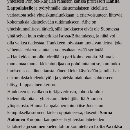
yhteisesti Pohjois-Karjalan rahaston kanssa professori
Hanna
Lappalaiselle
ja työryhmälle itäsuomalaisten kielellistä
variaatiota sekä yhteiskuntaluokkaan ja eriarvoisuuteen liittyviä
kokemuksia käsittelevään tutkimukseen.
Aihe on
yhteiskunnallisesti tärkeä, sillä luokkaerot eivät ole Suomessa
yhtä selvät kuin esimerkiksi Isossa-Britanniassa, ja niitä voi
olla vaikea tiedostaa. Hankkeen toivotaan tuottavan tietoa, joka
vähentää eriarvoisuutta ja voi osaltaan estää syrjintää.
– Hankeidea on ollut vireillä jo pari kolme vuotta. Minua ja
muutamaa muuta kielentutkijaa on pohdituttanut se, kuuluuko
ihmisen sosiaalinen tausta hänen kielenkäytöstään ja millaisia
uskomuksia kielenkäytön ja yhteiskuntaluokan suhteeseen
liittyy, Lappalainen kertoo.
Hankkeen taustalla on tutkijaverkosto, johon kuuluu
kielentutkijoita ja yhteiskuntatieteilijöitä Itä-Suomen
yliopistosta. Hanna Lappalainen toimii itse Joensuun
kampuksella suomen kielen oppiaineessa, dosentti
Sanna
Aaltonen
Kuopion kampuksella yhteiskuntatieteiden
laitoksella ja suomen kielen tohtorikoulutettava
Lotta Aarikka