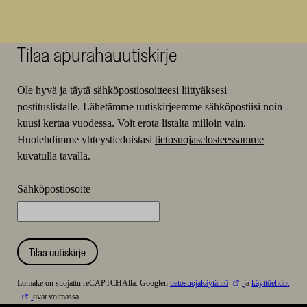
Tilaa apurahauutiskirje
Ole hyvä ja täytä sähköpostiosoitteesi liittyäksesi
postituslistalle. Lähetämme uutiskirjeemme sähköpostiisi noin
kuusi kertaa vuodessa. Voit erota listalta milloin vain.
Huolehdimme yhteystiedoistasi
tietosuojaselosteessamme
kuvatulla tavalla.
Sähköpostiosoite
Tilaa uutiskirje
Lomake on suojattu reCAPTCHAlla. Googlen
tietosuojakäytäntö
ja
käyttöehdot
ovat voimassa.