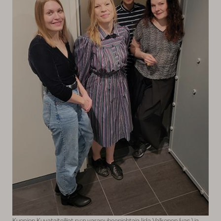
Kuopion Kuvataiteilijat ry:n varapuheenjohtaja Iida Valkonen (vas.) ja