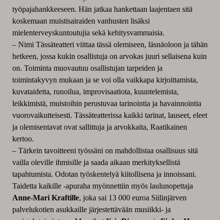
työpajahankkeeseen. Hän
jatkaa hankettaan laajentaen sitä
koskemaan muistisairaiden vanhusten lisäksi
mielenterveyskuntoutujia sekä kehitysvammaisia.
– Nimi Tässäteatteri viittaa tässä olemiseen, läsnäoloon ja tähän
hetkeen, jossa kukin osallistuja on arvokas juuri sellaisena kuin
on. Toiminta muovautuu osallistujan tarpeiden ja
toimintakyvyn mukaan ja se voi olla vaikkapa kirjoittamista,
kuvataidetta, runoilua, improvisaatiota, kuuntelemista,
leikkimistä, muistoihin perustuvaa tarinointia ja havainnointia
vuorovaikutteisesti. Tässäteatterissa kaikki tarinat, lauseet, eleet
ja olemisentavat ovat sallittuja ja arvokkaita, Raatikainen
kertoo.
– Tärkein tavoitteeni työssäni on mahdollistaa osallisuus sitä
vailla oleville ihmisille ja saada aikaan merkityksellistä
tapahtumista. Odotan työskentelyä kiitollisena ja innoissani.
Taidetta kaikille -apuraha myönnettiin myös laulunopettaja
Anne-Mari Kraftille
, joka sai 13 000 euroa Siilinjärven
palvelukotien asukkaille järjestettävään musiikki- ja