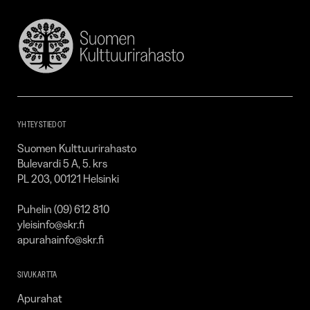
Suomen
Kulttuurirahasto
–
SKR
YHTEYSTIEDOT
Suomen Kulttuurirahasto
Bulevardi 5 A, 5. krs
PL 203, 00121 Helsinki
Puhelin (09) 612 810
yleisinfo@skr.fi
apurahainfo@skr.fi
SIVUKARTTA
Apurahat