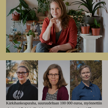
Kärkihankeapuraha, suuruudeltaan 100 000 euroa, myönnettiin