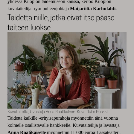
yhdessä Kuopion taidemuseon kanssa, kertoo Kuopion
kuvataiteilijat ry:n puheenjohtaja
Maijariitta Karhulahti.
Taidetta niille, jotka eivät itse pääse
taiteen luokse
Kuvataiteilija, lavastaja Anna Raatikainen. Kuva: Tuire Punkki
Taidetta kaikille -erityisapurahoja myönnettiin tänä vuonna
kolmelle osallistavalle hankkeelle. Kuvataiteilija ja lavastaja
Anna Raatikaiselle
myönnettiin 11 000 euroa Tässäteatteri-