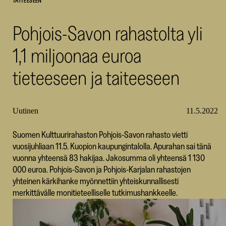
TAITEESEEN
SKR
Pohjois-Savon rahastolta yli
1,1 miljoonaa euroa
tieteeseen ja taiteeseen
Uutinen
11.5.2022
Suomen Kulttuurirahaston Pohjois-Savon rahasto vietti
vuosijuhliaan 11.5. Kuopion kaupungintalolla. Apurahan sai tänä
vuonna yhteensä 83 hakijaa. Jakosumma oli yhteensä 1 130
000 euroa. Pohjois-Savon ja Pohjois-Karjalan rahastojen
yhteinen kärkihanke myönnettiin yhteiskunnallisesti
merkittävälle monitieteelliselle tutkimushankkeelle.