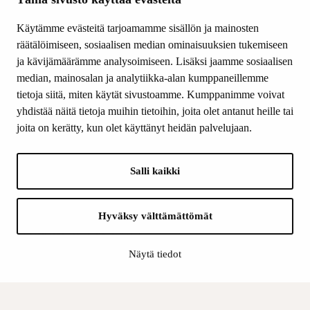
Tiede & Taide
Käytämme evästeitä tarjoamamme sisällön ja mainosten
Yhteystiedot
räätälöimiseen, sosiaalisen median ominaisuuksien tukemiseen
ja kävijämäärämme analysoimiseen. Lisäksi jaamme sosiaalisen
median, mainosalan ja analytiikka-alan kumppaneillemme
SEURAA MEITÄ
tietoja siitä, miten käytät sivustoamme. Kumppanimme voivat
Facebook
yhdistää näitä tietoja muihin tietoihin, joita olet antanut heille tai
Instagram
joita on kerätty, kun olet käyttänyt heidän palvelujaan.
Youtube
LinkedIn
Salli kaikki
INFO
Hyväksy välttämättömät
Suomen Kulttuurirahasto:
Laskutusosoite
Näytä tiedot
Tietosuoja
Kannatusyhdistys:
Laskutusosoite