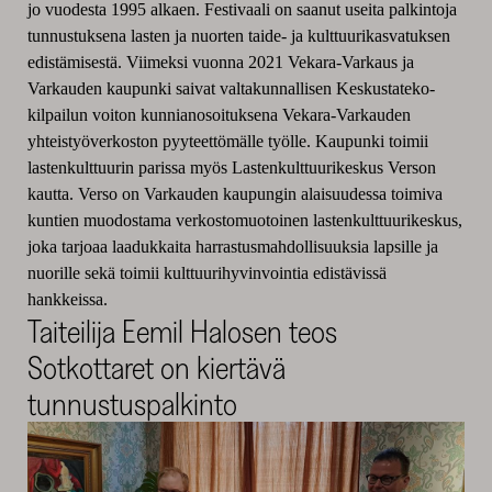
jo vuodesta 1995 alkaen. Festivaali on saanut useita palkintoja
tunnustuksena lasten ja nuorten taide- ja kulttuurikasvatuksen
edistämisestä. Viimeksi vuonna 2021 Vekara-Varkaus ja
Varkauden kaupunki saivat valtakunnallisen Keskustateko-
kilpailun voiton kunnianosoituksena Vekara-Varkauden
yhteistyöverkoston pyyteettömälle työlle. Kaupunki toimii
lastenkulttuurin parissa myös Lastenkulttuurikeskus Verson
kautta. Verso on Varkauden kaupungin alaisuudessa toimiva
kuntien muodostama verkostomuotoinen lastenkulttuurikeskus,
joka tarjoaa laadukkaita harrastusmahdollisuuksia lapsille ja
nuorille sekä toimii kulttuurihyvinvointia edistävissä
hankkeissa.
Taiteilija Eemil Halosen teos
Sotkottaret on kiertävä
tunnustuspalkinto