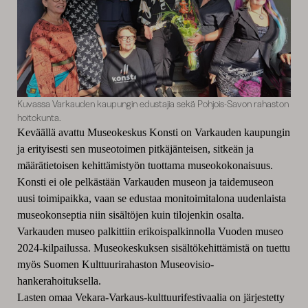
Kuvassa Varkauden kaupungin edustajia sekä Pohjois-Savon rahaston
hoitokunta.
Keväällä avattu Museokeskus Konsti on Varkauden kaupungin
ja erityisesti sen museotoimen pitkäjänteisen, sitkeän ja
määrätietoisen kehittämistyön tuottama museokokonaisuus.
Konsti ei ole pelkästään Varkauden museon ja taidemuseon
uusi toimipaikka, vaan se edustaa monitoimitalona uudenlaista
museokonseptia niin sisältöjen kuin tilojenkin osalta.
Varkauden museo palkittiin erikoispalkinnolla Vuoden museo
2024-kilpailussa. Museokeskuksen sisältökehittämistä on tuettu
myös Suomen Kulttuurirahaston Museovisio-
hankerahoituksella.
Lasten omaa Vekara-Varkaus-kulttuurifestivaalia on järjestetty