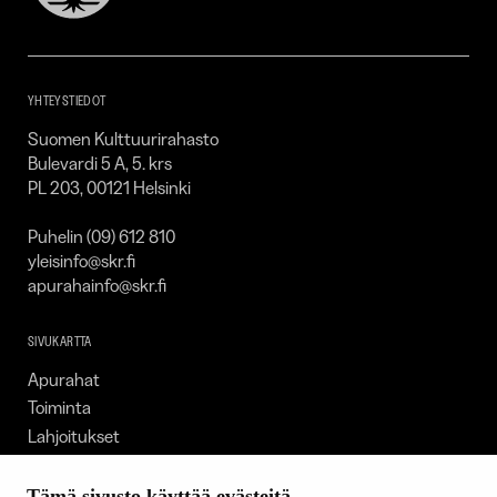
Kulttuurirahasto
–
SKR
YHTEYSTIEDOT
Suomen Kulttuurirahasto
Bulevardi 5 A, 5. krs
PL 203, 00121 Helsinki
Puhelin (09) 612 810
yleisinfo@skr.fi
apurahainfo@skr.fi
SIVUKARTTA
Apurahat
Toiminta
Lahjoitukset
Tietoa meistä
Ajankohtaista
Tämä sivusto käyttää evästeitä