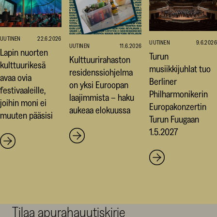
UUTINEN
22.6.2026
UUTINEN
9.6.2026
UUTINEN
11.6.2026
Lapin nuorten
Turun
Kulttuurirahaston
kulttuurikesä
musiikkijuhlat tuo
residenssiohjelma
avaa ovia
Berliner
on yksi Euroopan
festivaaleille,
Philharmonikerin
laajimmista – haku
joihin moni ei
Europakonzertin
aukeaa elokuussa
muuten pääsisi
Turun Fuugaan
1.5.2027
Tilaa apurahauutiskirje