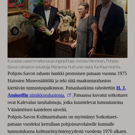
Kuvassa vasemmalta kaupunginjohtaja Joonas Hänninen, Pohjois-
Savon rahaston edustaja Marianna Huttunen sekä Kai Kaarniranta.
Pohjois-Savon rahasto hankki pronssisen patsaan vuonna 1975
Halosten Museosäätiöltä ja teki siitä maakuntarahaston
kiertävän tunnustuspalkinnon. Patsashankinta rahoitettiin
H. J.
Aminoffin
nimikkorahastosta.
Patsaassa kuvatut sotkottaret
ovat Kalevalan taruhahmoja, jotka kuuntelevat lumoutuneina
Väinämöisen kanteleen säveliä.
Pohjois-Savon Kulttuurirahasto on myöntänyt Sotkottaret-
patsaan vuodeksi kerrallaan pohjoissavolaiselle kunnalle
tunnustuksena kulttuurimyönteisyydestä vuodesta 1976 alkaen.