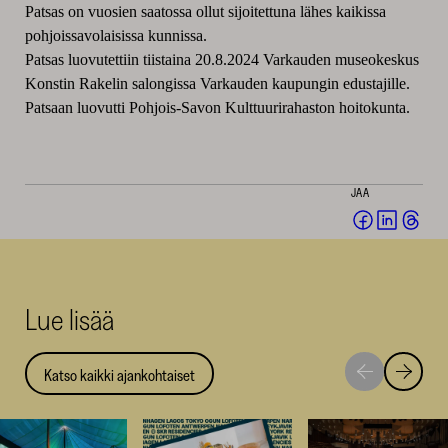
Patsas on vuosien saatossa ollut sijoitettuna lähes kaikissa
pohjoissavolaisissa kunnissa.
Patsas luovutettiin tiistaina 20.8.2024 Varkauden museokeskus
Konstin Rakelin salongissa Varkauden kaupungin edustajille.
Patsaan luovutti Pohjois-Savon Kulttuurirahaston hoitokunta.
JAA
Jaa
Jaa
Jaa
Facebookis
LinkedI
Thr
(avautuu
(avautu
(av
uuteen
uuteen
uut
Lue lisää
ikkunaan)
ikkunaa
ikk
Katso kaikki ajankohtaiset
Siirry
Siirry
seuraavaan
edellise
nostoon
nostoo