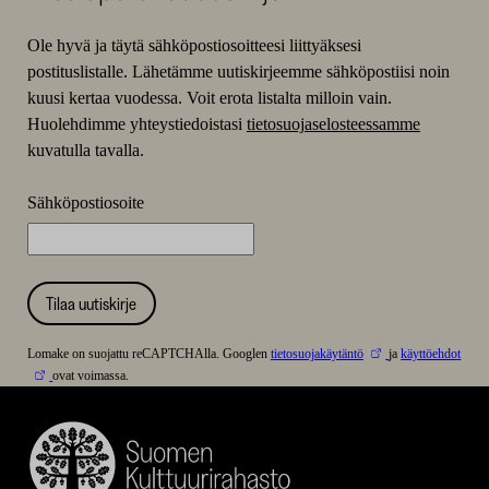
Ole hyvä ja täytä sähköpostiosoitteesi liittyäksesi
postituslistalle. Lähetämme uutiskirjeemme sähköpostiisi noin
kuusi kertaa vuodessa. Voit erota listalta milloin vain.
Huolehdimme yhteystiedoistasi
tietosuojaselosteessamme
kuvatulla tavalla.
Sähköpostiosoite
Tilaa uutiskirje
Lomake on suojattu reCAPTCHAlla. Googlen
tietosuojakäytäntö
ja
käyttöehdot
ovat voimassa.
Suomen