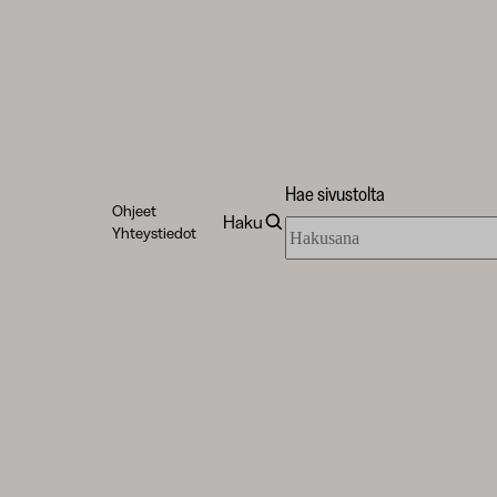
Hae sivustolta
Ohjeet
Haku
Hae
Yhteystiedot
sivustolta