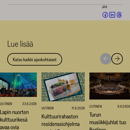
JAA
Jaa
Jaa
Jaa
Facebookis
LinkedI
Thr
(avautuu
(avautu
(av
uuteen
uuteen
uut
Lue lisää
ikkunaan)
ikkunaa
ikk
Katso kaikki ajankohtaiset
Siirry
Siirry
seuraavaan
edellise
nostoon
nostoo
UUTINEN
22.6.2026
UUTINEN
9.6.2026
UUTINEN
11.6.2026
Lapin nuorten
Turun
Kulttuurirahaston
kulttuurikesä
musiikkijuhlat tuo
residenssiohjelma
avaa ovia
Berliner