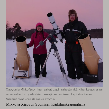
Xiaoyun ja Mikko Suominen saivat Lapin rahaston kärkihankeapurahan
avaruustiedon opetuskiertueen järjestämiseen Lapin kouluissa.
Vierailut ovat kouluille maksuttomia.
Mikko ja Xiaoyun Suomisen Kärkihankeapurahalla