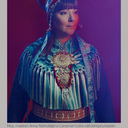
Mus. maisteri Anna Näkkäläjärvi-Länsman tutkii väitöskirjatyössään