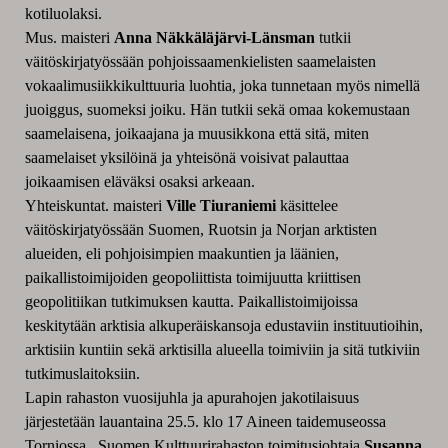
kotiluolaksi.
Mus. maisteri
Anna Näkkäläjärvi-Länsman
tutkii
väitöskirjatyössään pohjoissaamenkielisten saamelaisten
vokaalimusiikkikulttuuria luohtia, joka tunnetaan myös nimellä
juoiggus, suomeksi joiku. Hän tutkii sekä omaa kokemustaan
saamelaisena, joikaajana ja muusikkona että sitä, miten
saamelaiset yksilöinä ja yhteisönä voisivat palauttaa
joikaamisen eläväksi osaksi arkeaan.
Yhteiskuntat. maisteri
Ville Tiuraniemi
käsittelee
väitöskirjatyössään Suomen, Ruotsin ja Norjan arktisten
alueiden, eli pohjoisimpien maakuntien ja läänien,
paikallistoimijoiden geopoliittista toimijuutta kriittisen
geopolitiikan tutkimuksen kautta. Paikallistoimijoissa
keskitytään arktisia alkuperäiskansoja edustaviin instituutioihin,
arktisiin kuntiin sekä arktisilla alueella toimiviin ja sitä tutkiviin
tutkimuslaitoksiin.
Lapin rahaston vuosijuhla ja apurahojen jakotilaisuus
järjestetään lauantaina 25.5. klo 17 Aineen taidemuseossa
Torniossa. Suomen Kulttuurirahaston toimitusjohtaja
Susanna