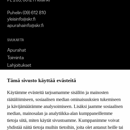
Puhelin (09) 612 810
yleisinfo@skr.fi
apurahainfo@skr.fi
SIVUKARTTA
Apurahat
Toiminta
Lahjoitukset
Tietoa meistä
Ajankohtaista
Tämä sivusto käyttää evästeitä
Tiede & Taide
Käytämme evästeitä tarjoamamme sisällön ja mainosten
Yhteystiedot
räätälöimiseen, sosiaalisen median ominaisuuksien tukemiseen
ja kävijämäärämme analysoimiseen. Lisäksi jaamme sosiaalisen
median, mainosalan ja analytiikka-alan kumppaneillemme
SEURAA MEITÄ
tietoja siitä, miten käytät sivustoamme. Kumppanimme voivat
Facebook
yhdistää näitä tietoja muihin tietoihin, joita olet antanut heille tai