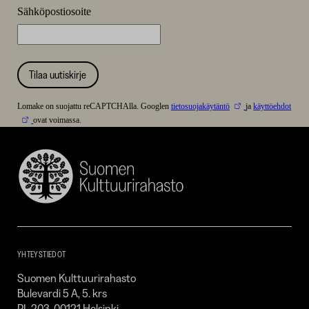
Sähköpostiosoite
Tilaa uutiskirje
Lomake on suojattu reCAPTCHAlla. Googlen
tietosuojakäytäntö
ja
käyttöehdot
ovat voimassa.
Suomen
Kulttuurirahasto
–
SKR
YHTEYSTIEDOT
Suomen Kulttuurirahasto
Bulevardi 5 A, 5. krs
PL 203, 00121 Helsinki