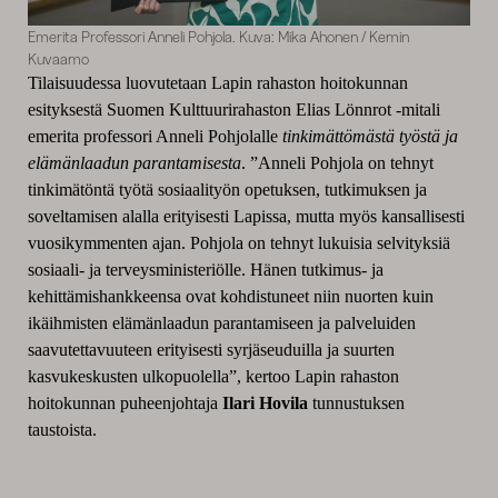
Emerita Professori Anneli Pohjola. Kuva: Mika Ahonen / Kemin
Kuvaamo
Tilaisuudessa luovutetaan Lapin rahaston hoitokunnan
esityksestä Suomen Kulttuurirahaston Elias Lönnrot -mitali
emerita professori Anneli Pohjolalle
tinkimättömästä työstä ja
elämänlaadun parantamisesta
. ”Anneli Pohjola on tehnyt
tinkimätöntä työtä sosiaalityön opetuksen, tutkimuksen ja
soveltamisen alalla erityisesti Lapissa, mutta myös kansallisesti
vuosikymmenten ajan. Pohjola on tehnyt lukuisia selvityksiä
sosiaali- ja terveysministeriölle. Hänen tutkimus- ja
kehittämishankkeensa ovat kohdistuneet niin nuorten kuin
ikäihmisten elämänlaadun parantamiseen ja palveluiden
saavutettavuuteen erityisesti syrjäseuduilla ja suurten
kasvukeskusten ulkopuolella”, kertoo Lapin rahaston
hoitokunnan puheenjohtaja
Ilari Hovila
tunnustuksen
taustoista.