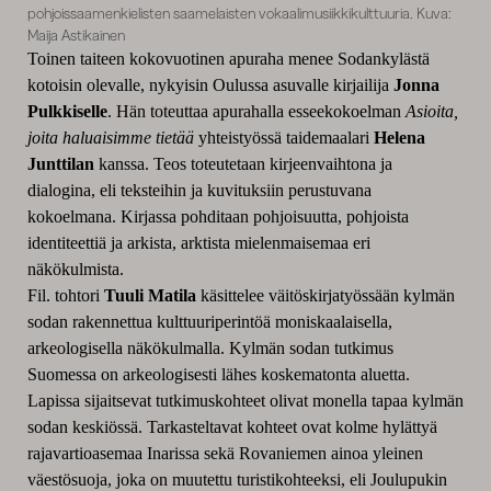
pohjoissaamenkielisten saamelaisten vokaalimusiikkikulttuuria. Kuva:
Maija Astikainen
Toinen taiteen kokovuotinen apuraha menee Sodankylästä
kotoisin olevalle, nykyisin Oulussa asuvalle kirjailija
Jonna
Pulkkiselle
. Hän toteuttaa apurahalla esseekokoelman
Asioita,
joita haluaisimme tietää
yhteistyössä taidemaalari
Helena
Junttilan
kanssa. Teos toteutetaan kirjeenvaihtona ja
dialogina, eli teksteihin ja kuvituksiin perustuvana
kokoelmana. Kirjassa pohditaan pohjoisuutta, pohjoista
identiteettiä ja arkista, arktista mielenmaisemaa eri
näkökulmista.
Fil. tohtori
Tuuli Matila
käsittelee väitöskirjatyössään kylmän
sodan rakennettua kulttuuriperintöä moniskaalaisella,
arkeologisella näkökulmalla. Kylmän sodan tutkimus
Suomessa on arkeologisesti lähes koskematonta aluetta.
Lapissa sijaitsevat tutkimuskohteet olivat monella tapaa kylmän
sodan keskiössä. Tarkasteltavat kohteet ovat kolme hylättyä
rajavartioasemaa Inarissa sekä Rovaniemen ainoa yleinen
väestösuoja, joka on muutettu turistikohteeksi, eli Joulupukin