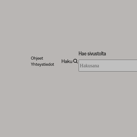
Hae sivustolta
Ohjeet
Haku
Hae
Yhteystiedot
sivustolta