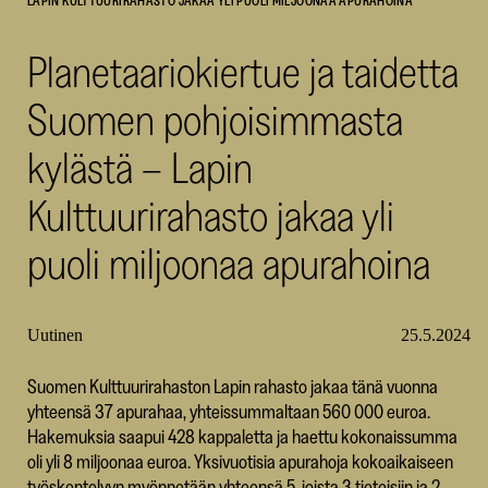
LAPIN KULTTUURIRAHASTO JAKAA YLI PUOLI MILJOONAA APURAHOINA
SKR
Planetaariokiertue ja taidetta
Suomen pohjoisimmasta
kylästä – Lapin
Kulttuurirahasto jakaa yli
puoli miljoonaa apurahoina
Uutinen
25.5.2024
Suomen Kulttuurirahaston Lapin rahasto jakaa tänä vuonna
yhteensä 37 apurahaa, yhteissummaltaan 560 000 euroa.
Hakemuksia saapui 428 kappaletta ja haettu kokonaissumma
oli yli 8 miljoonaa euroa. Yksivuotisia apurahoja kokoaikaiseen
työskentelyyn myönnetään yhteensä 5, joista 3 tieteisiin ja 2