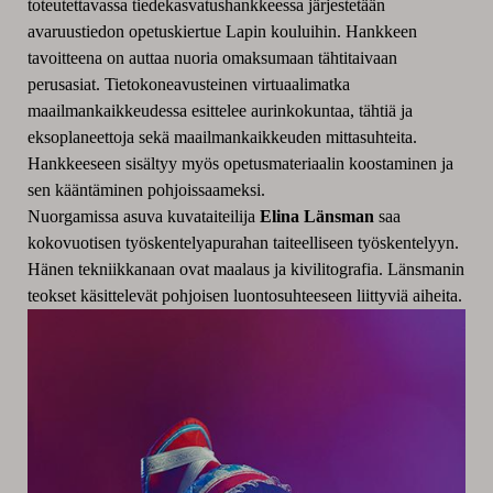
toteutettavassa tiedekasvatushankkeessa järjestetään
avaruustiedon opetuskiertue Lapin kouluihin. Hankkeen
tavoitteena on auttaa nuoria omaksumaan tähtitaivaan
perusasiat. Tietokoneavusteinen virtuaalimatka
maailmankaikkeudessa esittelee aurinkokuntaa, tähtiä ja
eksoplaneettoja sekä maailmankaikkeuden mittasuhteita.
Hankkeeseen sisältyy myös opetusmateriaalin koostaminen ja
sen kääntäminen pohjoissaameksi.
Nuorgamissa asuva kuvataiteilija
Elina Länsman
saa
kokovuotisen työskentelyapurahan taiteelliseen työskentelyyn.
Hänen tekniikkanaan ovat maalaus ja kivilitografia. Länsmanin
teokset käsittelevät pohjoisen luontosuhteeseen liittyviä aiheita.