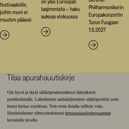
on yksi Euroopan
festivaaleille,
Philharmonikerin
laajimmista – haku
joihin moni ei
Europakonzertin
aukeaa elokuussa
muuten pääsisi
Turun Fuugaan
1.5.2027
Tilaa apurahauutiskirje
Ole hyvä ja täytä sähköpostiosoitteesi liittyäksesi
postituslistalle. Lähetämme uutiskirjeemme sähköpostiisi noin
kuusi kertaa vuodessa. Voit erota listalta milloin vain.
Huolehdimme yhteystiedoistasi
tietosuojaselosteessamme
kuvatulla tavalla.