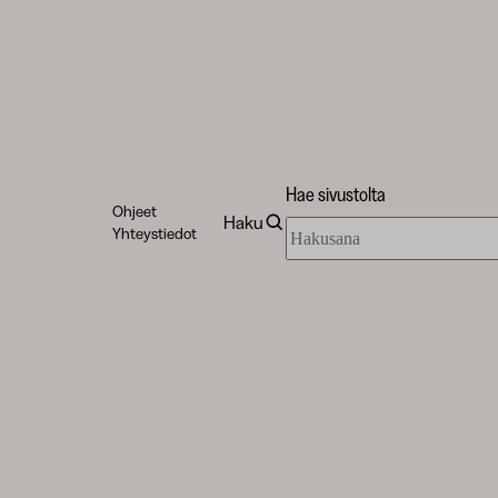
Hae sivustolta
Ohjeet
Haku
Hae
Yhteystiedot
sivustolta