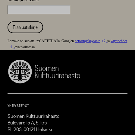
Tilaa uutiskirje
Lomake on suojattu reCAPTCHAlla. Googlen
tietosuojakäytäntö
ja
käyttöehdot
ovat voimassa.
Suomen
Kulttuurirahasto
–
SKR
YHTEYSTIEDOT
Suomen Kulttuurirahasto
Bulevardi 5 A, 5. krs
PL 203, 00121 Helsinki