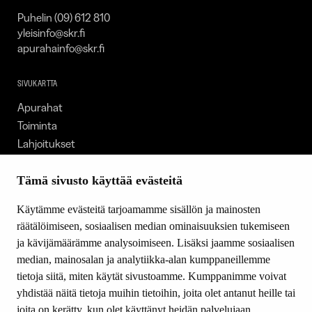
Puhelin (09) 612 810
yleisinfo@skr.fi
apurahainfo@skr.fi
SIVUKARTTA
Apurahat
Toiminta
Lahjoitukset
Tietoa meistä
Ajankohtaista
Tämä sivusto käyttää evästeitä
Tiede & Taide
Käytämme evästeitä tarjoamamme sisällön ja mainosten
Yhteystiedot
räätälöimiseen, sosiaalisen median ominaisuuksien tukemiseen
ja kävijämäärämme analysoimiseen. Lisäksi jaamme sosiaalisen
median, mainosalan ja analytiikka-alan kumppaneillemme
SEURAA MEITÄ
tietoja siitä, miten käytät sivustoamme. Kumppanimme voivat
Facebook
yhdistää näitä tietoja muihin tietoihin, joita olet antanut heille tai
Instagram
joita on kerätty, kun olet käyttänyt heidän palvelujaan.