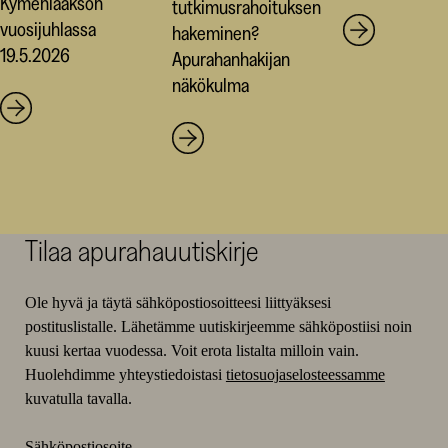
Kymenlaakson
tutkimusrahoituksen
vuosijuhlassa
hakeminen?
19.5.2026
Apurahanhakijan
näkökulma
Tilaa apurahauutiskirje
Ole hyvä ja täytä sähköpostiosoitteesi liittyäksesi
postituslistalle. Lähetämme uutiskirjeemme sähköpostiisi noin
kuusi kertaa vuodessa. Voit erota listalta milloin vain.
Huolehdimme yhteystiedoistasi
tietosuojaselosteessamme
kuvatulla tavalla.
Sähköpostiosoite