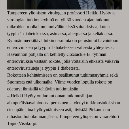
Tampereen yliopiston virologian professori Heikki Hyöty ja
virologian tutkimusryhmä on yli 30 vuoden ajan tutkinut
mikrobien roolia immuunivälitteisissä sairauksissa, kuten
tyypin 1 diabeteksessa, astmassa, allergiassa ja keliakiassa.
Ryhmän merkittävä tutkimussuunta on perustunut havaintoon
enterovirusten ja tyypin 1 diabeteksen välisestä yhteydestä.
Havainnon pohjalta on kehitetty Coxsackie B -ryhmän
enteroviruksia vastaan rokote, jolla voitaisiin ehkäistä vakavia
enterovirustauteja ja tyypin 1 diabetesta.
Rokotteen kehittämiseen on osallistunut tutkimusryhmiä sekä
Suomesta että ulkomailta. Viime vuoden lopulla rokote on
edennyt ihmisillä tehtäviin tutkimuksiin.
–
Heikki Hyöty on luonut oman tutkimuslinjan
alkuperäishavaintoonsa perustuen ja vienyt tutkimustuloksiaan
eteenpäin aina hyödyntämiseen asti, tiivistää Pirkanmaan
rahaston hoitokunnan jäsen, Tampereen yliopiston vararehtori
Tapio Visakorpi.