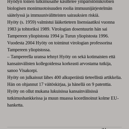
Hyödyn toinen tutkimusaihe käsittelee ympäristömikrobien
biologisen monimuotoisuuden roolia immuunijärjestelmän
säätelyssä ja immuunivälitteisten sairauksien riskiä.
Hyöty (s. 1959) valmistui lääketieteen lisensiaatiksi vuonna
1983 ja tohtoriksi 1989. Virologian dosentuurin hän sai
Tampereen yliopistosta 1994 ja Turun yliopistosta 1996.
Vuodesta 2004 Hyöty on toiminut virologian professorina
Tampereen yliopistossa.
–
Tampereella uransa tehnyt Hyöty on sekä kotimaisten että
kansainvälisten kollegoidensa korkeasti arvostama tutkija,
sanoo Visakorpi.
Hyöty on julkaissut lähes 400 alkuperäistä tieteellistä artikkelia.
Hän on ohjannut 17 väitöskirjaa, ja hänellä on 9 patenttia.
Hyöty on ollut mukana lukuisissa kansainvälisissä
tutkimushankkeissa ja muun muassa koordinoinut kolme EU-
hanketta.