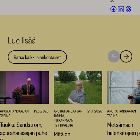
JAA
Jaa
Jaa
Jaa
Facebookis
LinkedI
Thr
(avautuu
(avautu
(av
uuteen
uuteen
uut
Lue lisää
ikkunaan)
ikkunaa
ikk
Katso kaikki ajankohtaiset
Siirry
Siirry
seuraavaan
edellise
nostoon
nostoo
APURAHANSAAJAN
21.4.2026
APURAHANSAAJAN
19.5.2026
APURAHANSAAJAN
TARINA,
TARINA
TARINA
PIRKANMAAN
Tuukka Sandström,
Metsämaan
RYYTIPALSTA
apurahansaajan puhe
hiilensitojien jä
Mitä on