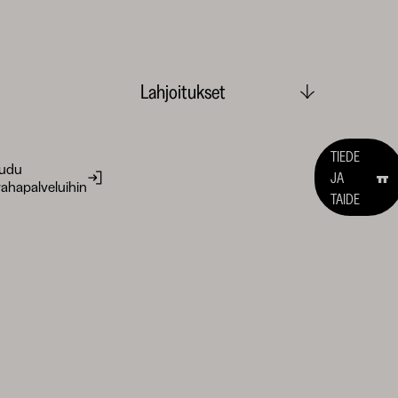
Lahjoitukset
TIEDE
audu
JA
ahapalveluihin
TAIDE