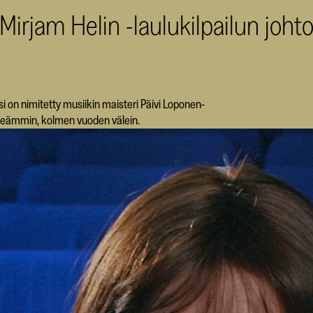
irjam Helin -laulukilpailun joht
si on nimitetty musiikin maisteri Päivi Loponen-
iheämmin, kolmen vuoden välein.