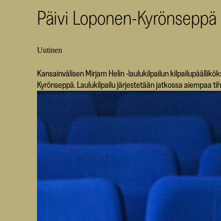
Päivi Loponen-Kyrönseppä M
Uutinen
Kansainvälisen Mirjam Helin -laulukilpailun kilpailupäällikök
Kyrönseppä. Laulukilpailu järjestetään jatkossa aiempaa t