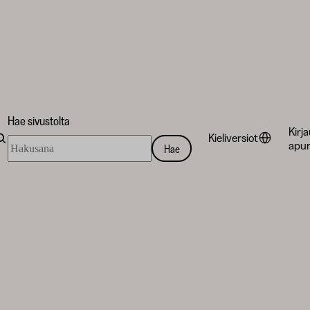
Hae sivustolta
Kirj
Kieliversiot
Hae
apur
Hae
sivustolta