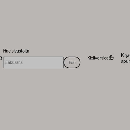
Hae sivustolta
Kirj
Kieliversiot
Hae
apur
Hae
sivustolta