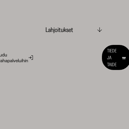
Lahjoitukset
TIEDE
audu
JA
ahapalveluihin
TAIDE