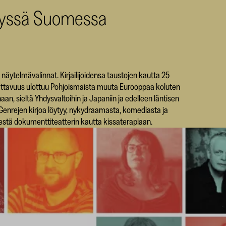
elyssä Suomessa
äytelmävalinnat. Kirjailijoidensa taustojen kautta 25
kattavuus ulottuu Pohjoismaista muuta Eurooppaa koluten
iinaan, sieltä Yhdysvaltoihin ja Japaniin ja edelleen läntisen
 Genrejen kirjoa löytyy, nykydraamasta, komediasta ja
estä dokumenttiteatterin kautta kissaterapiaan.