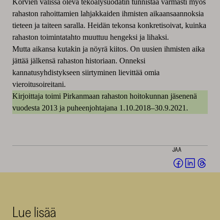
Korvien välissä oleva tekoälysuodatin tunnistaa varmasti myös
rahaston rahoittamien lahjakkaiden ihmisten aikaansaannoksia
tieteen ja taiteen saralla. Heidän tekonsa konkretisoivat, kuinka
rahaston toimintatahto muuttuu hengeksi ja lihaksi.
Mutta aikansa kutakin ja nöyrä kiitos. On uusien ihmisten aika
jättää jälkensä rahaston historiaan. Onneksi
kannatusyhdistykseen siirtyminen lievittää omia
vieroitusoireitani.
Kirjoittaja toimi Pirkanmaan rahaston hoitokunnan jäsenenä
vuodesta 2013 ja puheenjohtajana 1.10.2018–30.9.2021.
JAA
Jaa
Jaa
Jaa
Facebookis
LinkedI
Thr
(avautuu
(avautu
(av
uuteen
uuteen
uut
Lue lisää
ikkunaan)
ikkunaa
ikk