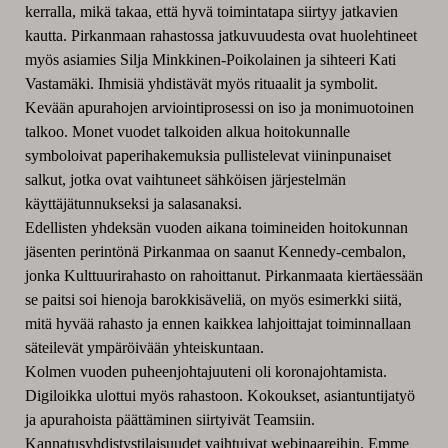
kerralla, mikä takaa, että hyvä toimintatapa siirtyy jatkavien
kautta. Pirkanmaan rahastossa jatkuvuudesta ovat huolehtineet
myös asiamies Silja Minkkinen-Poikolainen ja sihteeri Kati
Vastamäki. Ihmisiä yhdistävät myös rituaalit ja symbolit.
Kevään apurahojen arviointiprosessi on iso ja monimuotoinen
talkoo. Monet vuodet talkoiden alkua hoitokunnalle
symboloivat paperihakemuksia pullistelevat viininpunaiset
salkut, jotka ovat vaihtuneet sähköisen järjestelmän
käyttäjätunnukseksi ja salasanaksi.
Edellisten yhdeksän vuoden aikana toimineiden hoitokunnan
jäsenten perintönä Pirkanmaa on saanut Kennedy-cembalon,
jonka Kulttuurirahasto on rahoittanut. Pirkanmaata kiertäessään
se paitsi soi hienoja barokkisäveliä, on myös esimerkki siitä,
mitä hyvää rahasto ja ennen kaikkea lahjoittajat toiminnallaan
säteilevät ympäröivään yhteiskuntaan.
Kolmen vuoden puheenjohtajuuteni oli koronajohtamista.
Digiloikka ulottui myös rahastoon. Kokoukset, asiantuntijatyö
ja apurahoista päättäminen siirtyivät Teamsiin.
Kannatusyhdistystilaisuudet vaihtuivat webinaareihin. Emme