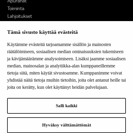
Apurahat
Toiminta
Lahjoitukset
Tietoa meistä
Ajankohtaista
Tämä sivusto käyttää evästeitä
Tiede & Taide
Käytämme evästeitä tarjoamamme sisällön ja mainosten
Yhteystiedot
räätälöimiseen, sosiaalisen median ominaisuuksien tukemiseen
ja kävijämäärämme analysoimiseen. Lisäksi jaamme sosiaalisen
median, mainosalan ja analytiikka-alan kumppaneillemme
SEURAA MEITÄ
tietoja siitä, miten käytät sivustoamme. Kumppanimme voivat
Facebook
yhdistää näitä tietoja muihin tietoihin, joita olet antanut heille tai
Instagram
joita on kerätty, kun olet käyttänyt heidän palvelujaan.
Youtube
LinkedIn
Salli kaikki
INFO
Hyväksy välttämättömät
Suomen Kulttuurirahasto: