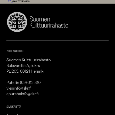
ovat voimassa.
Suomen
Kulttuurirahasto
–
SKR
YHTEYSTIEDOT
Suomen Kulttuurirahasto
Bulevardi 5 A, 5. krs
PL 203, 00121 Helsinki
Puhelin (09) 612 810
yleisinfo@skr.fi
apurahainfo@skr.fi
SIVUKARTTA