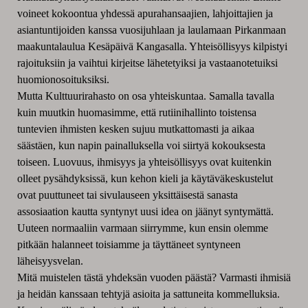
voineet kokoontua yhdessä apurahansaajien, lahjoittajien ja
asiantuntijoiden kanssa vuosijuhlaan ja laulamaan Pirkanmaan
maakuntalaulua Kesäpäivä Kangasalla. Yhteisöllisyys kilpistyi
rajoituksiin ja vaihtui kirjeitse lähetetyiksi ja vastaanotetuiksi
huomionosoituksiksi.
Mutta Kulttuurirahasto on osa yhteiskuntaa. Samalla tavalla
kuin muutkin huomasimme, että rutiinihallinto toistensa
tuntevien ihmisten kesken sujuu mutkattomasti ja aikaa
säästäen, kun napin painalluksella voi siirtyä kokouksesta
toiseen. Luovuus, ihmisyys ja yhteisöllisyys ovat kuitenkin
olleet pysähdyksissä, kun kehon kieli ja käytäväkeskustelut
ovat puuttuneet tai sivulauseen yksittäisestä sanasta
assosiaation kautta syntynyt uusi idea on jäänyt syntymättä.
Uuteen normaaliin varmaan siirrymme, kun ensin olemme
pitkään halanneet toisiamme ja täyttäneet syntyneen
läheisyysvelan.
Mitä muistelen tästä yhdeksän vuoden päästä? Varmasti ihmisiä
ja heidän kanssaan tehtyjä asioita ja sattuneita kommelluksia.