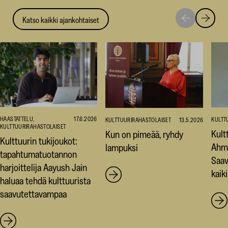
Katso kaikki ajankohtaiset
Siirry
Siirry
seuraavaan
edellise
nostoon
nostoo
HAASTATTELU,
17.6.2026
KULTT
KULTTUURIRAHASTOLAISET
13.5.2026
KULTTUURIRAHASTOLAISET
Kult
Kun on pimeää, ryhdy
Kulttuurin tukijoukot:
Ahm
lampuksi
tapahtumatuotannon
Saav
harjoittelija Aayush Jain
kaiki
haluaa tehdä kulttuurista
saavutettavampaa