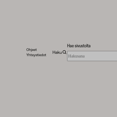
Hae sivustolta
Ohjeet
Haku
Hae
Yhteystiedot
sivustolta