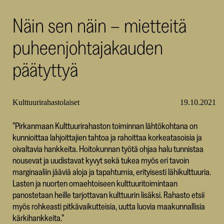
SKR
Näin sen näin – mietteitä
puheenjohtajakauden
päätyttyä
Kulttuurirahastolaiset
19.10.2021
”Pirkanmaan Kulttuurirahaston toiminnan lähtökohtana on
kunnioittaa lahjoittajien tahtoa ja rahoittaa korkeatasoisia ja
oivaltavia hankkeita. Hoitokunnan työtä ohjaa halu tunnistaa
nousevat ja uudistavat kyvyt sekä tukea myös eri tavoin
marginaaliin jääviä aloja ja tapahtumia, erityisesti lähikulttuuria.
Lasten ja nuorten omaehtoiseen kulttuuritoimintaan
panostetaan heille tarjottavan kulttuurin lisäksi. Rahasto etsii
myös rohkeasti pitkävaikutteisia, uutta luovia maakunnallisia
kärkihankkeita.”