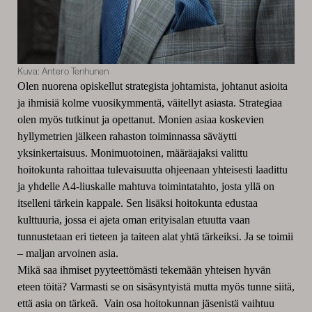
Kuva: Antero Tenhunen
Olen nuorena opiskellut strategista johtamista, johtanut asioita
ja ihmisiä kolme vuosikymmentä, väitellyt asiasta. Strategiaa
olen myös tutkinut ja opettanut. Monien asiaa koskevien
hyllymetrien jälkeen rahaston toiminnassa säväytti
yksinkertaisuus. Monimuotoinen, määräajaksi valittu
hoitokunta rahoittaa tulevaisuutta ohjeenaan yhteisesti laadittu
ja yhdelle A4-liuskalle mahtuva toimintatahto, josta yllä on
itselleni tärkein kappale. Sen lisäksi hoitokunta edustaa
kulttuuria, jossa ei ajeta oman erityisalan etuutta vaan
tunnustetaan eri tieteen ja taiteen alat yhtä tärkeiksi. Ja se toimii
– maljan arvoinen asia.
Mikä saa ihmiset pyyteettömästi tekemään yhteisen hyvän
eteen töitä? Varmasti se on sisäsyntyistä mutta myös tunne siitä,
että asia on tärkeä. Vain osa hoitokunnan jäsenistä vaihtuu