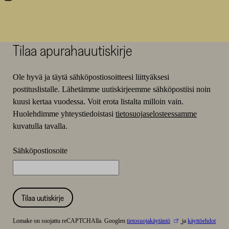
Tilaa apurahauutiskirje
Ole hyvä ja täytä sähköpostiosoitteesi liittyäksesi
postituslistalle. Lähetämme uutiskirjeemme sähköpostiisi noin
kuusi kertaa vuodessa. Voit erota listalta milloin vain.
Huolehdimme yhteystiedoistasi
tietosuojaselosteessamme
kuvatulla tavalla.
Sähköpostiosoite
Tilaa uutiskirje
Lomake on suojattu reCAPTCHAlla. Googlen
tietosuojakäytäntö
ja
käyttöehdot