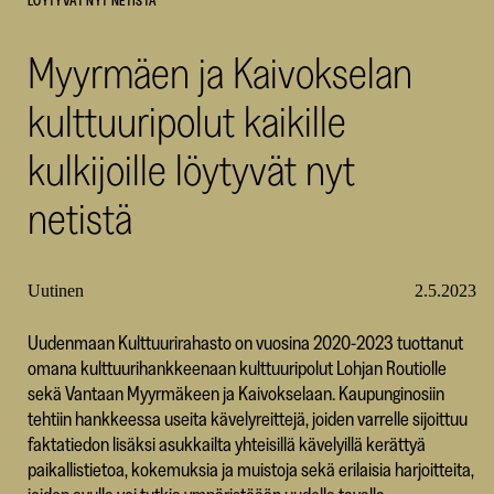
LÖYTYVÄT NYT NETISTÄ
SKR
Myyrmäen ja Kaivokselan
kulttuuripolut kaikille
kulkijoille löytyvät nyt
netistä
Uutinen
2.5.2023
Uudenmaan Kulttuurirahasto on vuosina 2020-2023 tuottanut
omana kulttuurihankkeenaan kulttuuripolut Lohjan Routiolle
sekä Vantaan Myyrmäkeen ja Kaivokselaan. Kaupunginosiin
tehtiin hankkeessa useita kävelyreittejä, joiden varrelle sijoittuu
faktatiedon lisäksi asukkailta yhteisillä kävelyillä kerättyä
paikallistietoa, kokemuksia ja muistoja sekä erilaisia harjoitteita,