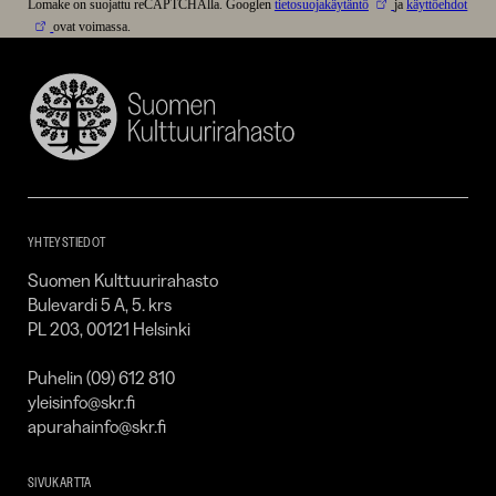
Lomake on suojattu reCAPTCHAlla. Googlen
tietosuojakäytäntö
ja
käyttöehdot
ovat voimassa.
Suomen
Kulttuurirahasto
–
SKR
YHTEYSTIEDOT
Suomen Kulttuurirahasto
Bulevardi 5 A, 5. krs
PL 203, 00121 Helsinki
Puhelin (09) 612 810
yleisinfo@skr.fi
apurahainfo@skr.fi
SIVUKARTTA