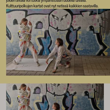
joiden avulla voi tutkia ympäristöään uudella tavalla.
Kulttuuripolkujen kartat ovat nyt netissä kaikkien saatavilla.