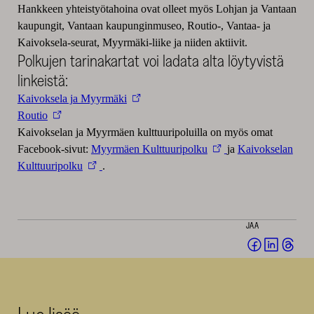
Hankkeen yhteistyötahoina ovat olleet myös Lohjan ja Vantaan
kaupungit, Vantaan kaupunginmuseo, Routio-, Vantaa- ja
Kaivoksela-seurat, Myyrmäki-liike ja niiden aktiivit.
Polkujen tarinakartat voi ladata alta löytyvistä
linkeistä:
Kaivoksela ja Myyrmäki
Routio
Kaivokselan ja Myyrmäen kulttuuripoluilla on myös omat
Facebook-sivut:
Myyrmäen Kulttuuripolku
ja
Kaivokselan
Kulttuuripolku
.
JAA
Jaa
Jaa
Jaa
Facebookis
LinkedI
Thr
(avautuu
(avautu
(av
uuteen
uuteen
uut
ikkunaan)
ikkunaa
ikk