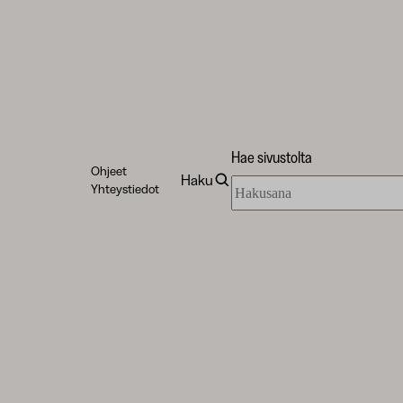
Hae sivustolta
Ohjeet
Haku
Hae
Yhteystiedot
sivustolta