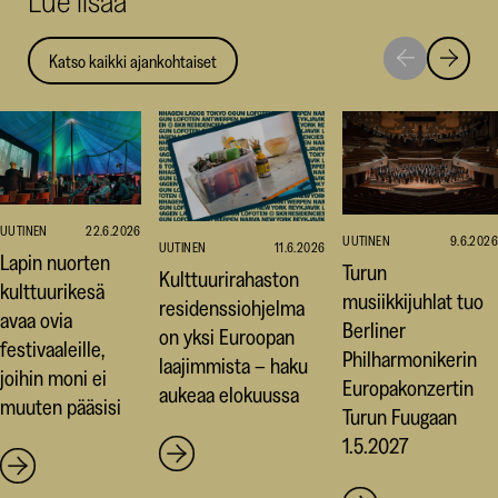
Lue lisää
Katso kaikki ajankohtaiset
Siirry
Siirry
seuraavaan
edellise
nostoon
nostoo
UUTINEN
22.6.2026
UUTINEN
9.6.2026
UUTINEN
11.6.2026
Lapin nuorten
Turun
Kulttuurirahaston
kulttuurikesä
musiikkijuhlat tuo
residenssiohjelma
avaa ovia
Berliner
on yksi Euroopan
festivaaleille,
Philharmonikerin
laajimmista – haku
joihin moni ei
Europakonzertin
aukeaa elokuussa
muuten pääsisi
Turun Fuugaan
1.5.2027