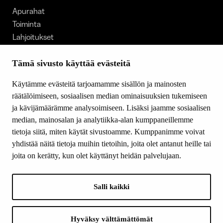
Apurahat
Toiminta
Lahjoitukset
Tietoa meistä
Ajankohtaista
Tämä sivusto käyttää evästeitä
Tiede & Taide
Käytämme evästeitä tarjoamamme sisällön ja mainosten
Yhteystiedot
räätälöimiseen, sosiaalisen median ominaisuuksien tukemiseen
ja kävijämäärämme analysoimiseen. Lisäksi jaamme sosiaalisen
median, mainosalan ja analytiikka-alan kumppaneillemme
SEURAA MEITÄ
tietoja siitä, miten käytät sivustoamme. Kumppanimme voivat
Facebook
yhdistää näitä tietoja muihin tietoihin, joita olet antanut heille tai
Instagram
joita on kerätty, kun olet käyttänyt heidän palvelujaan.
Youtube
LinkedIn
Salli kaikki
INFO
Hyväksy välttämättömät