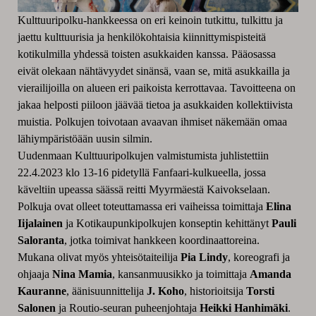
Kulttuuripolku-hankkeessa on eri keinoin tutkittu, tulkittu ja
jaettu kulttuurisia ja henkilökohtaisia kiinnittymispisteitä
kotikulmilla yhdessä toisten asukkaiden kanssa. Pääosassa
eivät olekaan nähtävyydet sinänsä, vaan se, mitä asukkailla ja
vierailijoilla on alueen eri paikoista kerrottavaa. Tavoitteena on
jakaa helposti piiloon jäävää tietoa ja asukkaiden kollektiivista
muistia. Polkujen toivotaan avaavan ihmiset näkemään omaa
lähiympäristöään uusin silmin.
Uudenmaan Kulttuuripolkujen valmistumista juhlistettiin
22.4.2023 klo 13-16 pidetyllä Fanfaari-kulkueella, jossa
käveltiin upeassa säässä reitti Myyrmäestä Kaivokselaan.
Polkuja ovat olleet toteuttamassa eri vaiheissa toimittaja
Elina
Iijalainen
ja Kotikaupunkipolkujen konseptin kehittänyt
Pauli
Saloranta
, jotka toimivat hankkeen koordinaattoreina.
Mukana olivat myös yhteisötaiteilija
Pia Lindy
, koreografi ja
ohjaaja
Nina Mamia
, kansanmuusikko ja toimittaja
Amanda
Kauranne
, äänisuunnittelija
J. Koho
, historioitsija
Torsti
Salonen
ja Routio-seuran puheenjohtaja
Heikki Hanhimäki
.