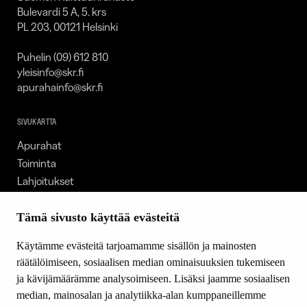
Bulevardi 5 A, 5. krs
PL 203, 00121 Helsinki
Puhelin (09) 612 810
yleisinfo@skr.fi
apurahainfo@skr.fi
SIVUKARTTA
Apurahat
Toiminta
Lahjoitukset
Tietoa meistä
Ajankohtaista
Tämä sivusto käyttää evästeitä
Tiede & Taide
Käytämme evästeitä tarjoamamme sisällön ja mainosten
Yhteystiedot
räätälöimiseen, sosiaalisen median ominaisuuksien tukemiseen
ja kävijämäärämme analysoimiseen. Lisäksi jaamme sosiaalisen
median, mainosalan ja analytiikka-alan kumppaneillemme
SEURAA MEITÄ