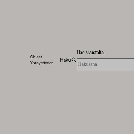
Hae sivustolta
Ohjeet
Haku
Hae
Yhteystiedot
sivustolta