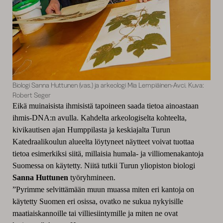
Biologi Sanna Huttunen (vas.) ja arkeologi Mia Lempiäinen-Avci. Kuva:
Robert Seger
Eikä muinaisista ihmisistä tapoineen saada tietoa ainoastaan
ihmis-DNA:n avulla. Kahdelta arkeologiselta kohteelta,
kivikautisen ajan Humppilasta ja keskiajalta Turun
Katedraalikoulun alueelta löytyneet näytteet voivat tuottaa
tietoa esimerkiksi siitä, millaisia humala- ja villiomenakantoja
Suomessa on käytetty. Niitä tutkii Turun yliopiston biologi
Sanna Huttunen
työryhmineen.
”Pyrimme selvittämään muun muassa miten eri kantoja on
käytetty Suomen eri osissa, ovatko ne sukua nykyisille
maatiaiskannoille tai villiesiintymille ja miten ne ovat