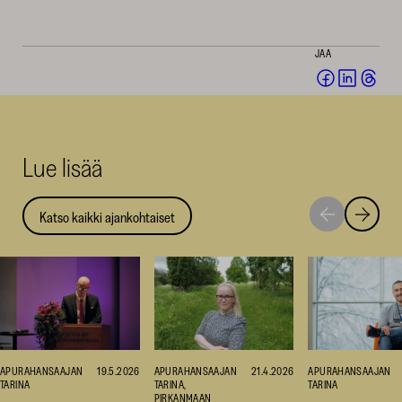
JAA
Jaa
Jaa
Jaa
Facebookis
LinkedI
Thr
(avautuu
(avautu
(av
uuteen
uuteen
uut
Lue lisää
ikkunaan)
ikkunaa
ikk
Katso kaikki ajankohtaiset
Siirry
Siirry
seuraavaan
edellise
nostoon
nostoo
APURAHANSAAJAN
21.4.2026
APURAHANSAAJAN
19.5.2026
APURAHANSAAJAN
TARINA,
TARINA
TARINA
PIRKANMAAN