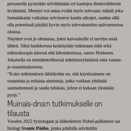
perusteella pystytään selvittämään eri kantojen ihmisvälitteistä
leviämistä. Mennyt voi antaa eväitä myös tulevaan: mikäli joku
humalakanta vaikuttaa selvinneen kautta aikojen, saattaa sillä
olla potentiaali pärjätä hyvin myös tulevaisuuden epävarmoissa
oloissa.
Näytteet ovat jo olemassa, joten kaivauksille ei tarvitse enää
lähteä. Siksi hankkeessa keskitytään tutkimaan niitä sekä
mikroskoopin ääressä että laboratoriossa, sanoo Huttunen.
Jokaisella on monitieteellisessä tutkimusryhmässä oma vastuu-
ja osaamisalueensa.
”Koko tutkimuksen lähtökohta on, että käytössämme on
osaamista ja erilaisia aineistoja, jotka voidaan yhdistää
saumattomasti ja saada tuloksia, johon ei kukaan yksinään
pysty.”
Muinais-dna:n tutkimukselle on
tilausta
Vuoden 2022 fysiologian ja lääketieteen Nobel-palkinnon sai
biologi
Svante Pääbo
, jonka johdolla selvitettiin