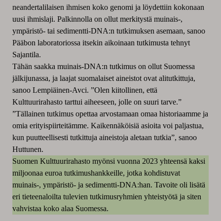
neandertalilaisen ihmisen koko genomi ja löydettiin kokonaan
uusi ihmislaji. Palkinnolla on ollut merkitystä muinais-,
ympäristö- tai sedimentti-DNA:n tutkimuksen asemaan, sanoo
Pääbon laboratoriossa itsekin aikoinaan tutkimusta tehnyt
Sajantila.
Tähän saakka muinais-DNA:n tutkimus on ollut Suomessa
jälkijunassa, ja laajat suomalaiset aineistot ovat alitutkittuja,
sanoo Lempiäinen-Avci. ”Olen kiitollinen, että
Kulttuurirahasto tarttui aiheeseen, jolle on suuri tarve.”
”Tällainen tutkimus opettaa arvostamaan omaa historiaamme ja
omia erityispiirteitämme. Kaikennäköisiä asioita voi paljastua,
kun puutteellisesti tutkittuja aineistoja aletaan tutkia”, sanoo
Huttunen.
Suomen Kulttuurirahasto myönsi vuonna 2023 yhteensä kaksi
miljoonaa euroa tutkimushankkeille, jotka kohdistuvat
muinais-, ympäristö- ja sedimentti-DNA:han. Tavoite oli lisätä
eri tieteenaloilta tulevien tutkimusryhmien yhteistyötä ja siten
vahvistaa koko alaa Suomessa.