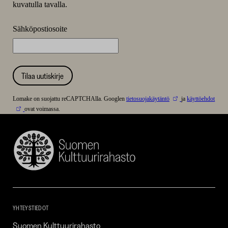
kuvatulla tavalla.
Sähköpostiosoite
Tilaa uutiskirje
Lomake on suojattu reCAPTCHAlla. Googlen
tietosuojakäytäntö
ja
käyttöehdot
ovat voimassa.
Suomen
Kulttuurirahasto
–
SKR
YHTEYSTIEDOT
Suomen Kulttuurirahasto