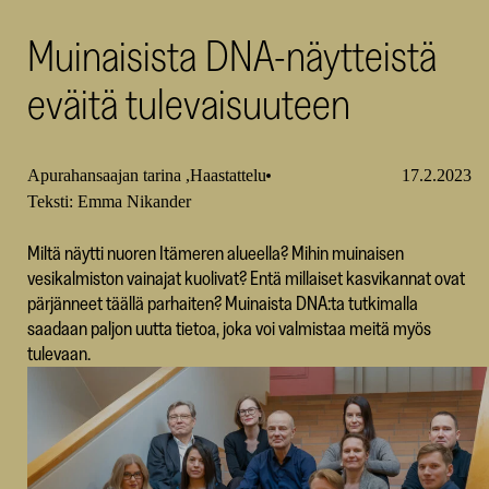
SKR
Muinaisista DNA-näytteistä
eväitä tulevaisuuteen
Apurahansaajan tarina
Haastattelu
17.2.2023
Teksti: Emma Nikander
Miltä näytti nuoren Itämeren alueella? Mihin muinaisen
vesikalmiston vainajat kuolivat? Entä millaiset kasvikannat ovat
pärjänneet täällä parhaiten? Muinaista DNA:ta tutkimalla
saadaan paljon uutta tietoa, joka voi valmistaa meitä myös
tulevaan.