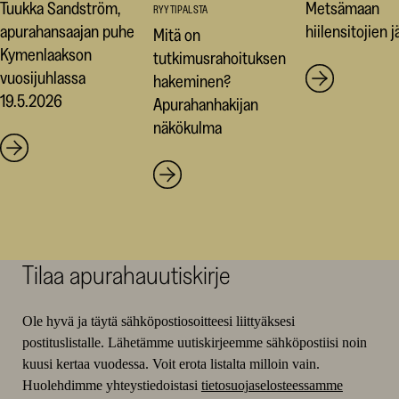
Tuukka Sandström,
Metsämaan
RYYTIPALSTA
apurahansaajan puhe
hiilensitojien jä
Mitä on
Kymenlaakson
tutkimusrahoituksen
vuosijuhlassa
hakeminen?
19.5.2026
Apurahanhakijan
näkökulma
Tilaa apurahauutiskirje
Ole hyvä ja täytä sähköpostiosoitteesi liittyäksesi
postituslistalle. Lähetämme uutiskirjeemme sähköpostiisi noin
kuusi kertaa vuodessa. Voit erota listalta milloin vain.
Huolehdimme yhteystiedoistasi
tietosuojaselosteessamme