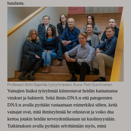
haudasta.
Professori Antti Sajantila työryhmineen. Kuva: Petri Summanen
Vainajien lisäksi työryhmää kiinnostavat heidän kantamansa
virukset ja bakteerit. Sekä ihmis-DNA:n että patogeenien
DNA:n avulla pyritään vastaamaan esimerkiksi siihen, keitä
vainajat ovat, mitä ihmisryhmää he edustavat ja voiko dna
kertoa jotakin heidän terveydentilastaan tai kuolinsyystään.
Tutkimuksen avulla pyritään selvittämään myös, minä