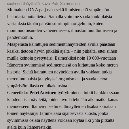
sedimenttinäytteitä. Kuva: Petri Summanen
Muinainen DNA paljastaa sekä ihmisten että ympäristön
historiasta uutta tietoa. Samalla voimme saada jonkinlaisia
vastauksia tämän päivän suurimpiin ongelmiin, kuten
monimuotoisuuden vähenemiseen, ilmaston muuttumiseen ja
pandemioihin.
Maaperästä kairattujen sedimenttinäytteiden avulla päästään
käsiksi tietoon hyvin pitkältä ajalta – niin pitkältä, ettei siihen
muilla keinoin pystyttäisi. Esimerkiksi noin 10 000-vuotiaan
Itämeren syvimmissä sedimenteissä on kirjattuna koko meren
historia. Sieltä kairattujen näytteiden avulla voidaan tutkia
meren muinaisia ja nykyisiä organismeja ja saada tietoa
ympäristön tilasta eri aikakausina.
Geneetikko
Petri Auvinen
työryhmineen tutkii hankkeessaan
kahdenlaisia näytteitä, joiden avulla tehdään aikamatka kauas
menneeseen. Itämeren sedimenttinäytteiden lisäksi kairataan
toinen näytesarja Tammelassa sijaitsevasta suosta, jonka
syvimmissä osissa näytteitä voidaan löytää liki yhtä pitkältä
ajalta kuin Itämerestäkin.