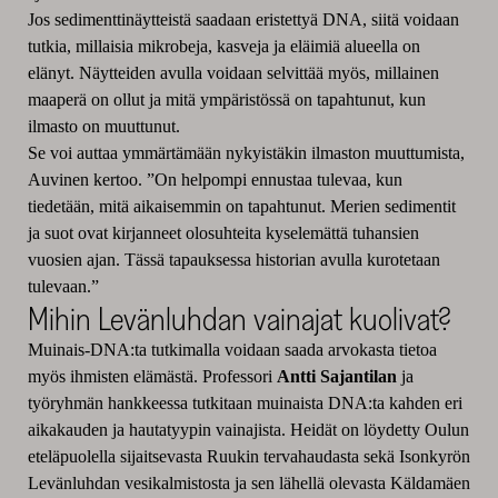
Jos sedimenttinäytteistä saadaan eristettyä DNA, siitä voidaan
tutkia, millaisia mikrobeja, kasveja ja eläimiä alueella on
elänyt. Näytteiden avulla voidaan selvittää myös, millainen
maaperä on ollut ja mitä ympäristössä on tapahtunut, kun
ilmasto on muuttunut.
Se voi auttaa ymmärtämään nykyistäkin ilmaston muuttumista,
Auvinen kertoo. ”On helpompi ennustaa tulevaa, kun
tiedetään, mitä aikaisemmin on tapahtunut. Merien sedimentit
ja suot ovat kirjanneet olosuhteita kyselemättä tuhansien
vuosien ajan. Tässä tapauksessa historian avulla kurotetaan
tulevaan.”
Mihin Levänluhdan vainajat kuolivat?
Muinais-DNA:ta tutkimalla voidaan saada arvokasta tietoa
myös ihmisten elämästä. Professori
Antti Sajantilan
ja
työryhmän hankkeessa tutkitaan muinaista DNA:ta kahden eri
aikakauden ja hautatyypin vainajista. Heidät on löydetty Oulun
eteläpuolella sijaitsevasta Ruukin tervahaudasta sekä Isonkyrön
Levänluhdan vesikalmistosta ja sen lähellä olevasta Käldamäen