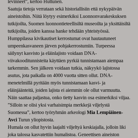
levinneet”, kertoo Huttunen.
Saatuja tietoja verrataan sekä historiallisiin että nykypäivän
aineistoihin. Niitä löytyy esimerkiksi Luonnonvarakeskuksen
tutkijoilta, Suomen luonnontieteellisiltä museoilta ja yksittäisiltä
tutkijoilta, joiden kanssa hanke tehdään yhteistyössä.
Humppilassa kivikautiset kerrostumat ovat hautautuneet
umpeenkasvaneen järven pohjakerrostumiin. Turpeessa
säilynyt kasvisto ja eläinlajisto voidaan DNA-
viivakooditunnisteita käyttäen pyrkiä tunnistamaan aiempaa
tarkemmin. Sen jälkeen voidaan tutkia, näkyykö lajistossa
asutus, jota paikalla on 4000 vuotta sitten ollut. DNA-
menetelmillä pyritään myös tunnistamaan kasvi- ja
eläinjäänteitä, joiden lajista ei aiemmin ole ollut varmuutta.
Näin saattaa paljastua, onko tietty kasvin osa esimerkiksi viljaa.
”Silloin se olisi yksi varhaisimpia merkkejä viljelystä
Suomessa”, kertoo työryhmän arkeologi
Mia Lempiäinen-
Avci
Turun yliopistosta.
Humala on ollut hyvin laajalti viljeltyä keskiajalla, jolloin liki
joka talossa kasvatettiin humalistoa. Geneettisen aineiston