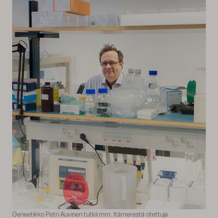
Geneetikko Petri Auvinen tutkii mm. Itämerestä otettuja