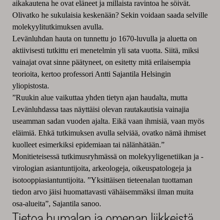
aikakautena he ovat eläneet ja millaista ravintoa he söivät.
Olivatko he sukulaisia keskenään? Sekin voidaan saada selville
molekyylitutkimuksen avulla.
Levänluhdan hauta on tunnettu jo 1670-luvulla ja aluetta on
aktiivisesti tutkittu eri menetelmin yli sata vuotta. Siitä, miksi
vainajat ovat sinne päätyneet, on esitetty mitä erilaisempia
teorioita, kertoo professori Antti Sajantila Helsingin
yliopistosta.
”Ruukin alue vaikuttaa yhden tietyn ajan haudalta, mutta
Levänluhdassa taas näyttäisi olevan rautakautisia vainajia
useamman sadan vuoden ajalta. Eikä vaan ihmisiä, vaan myös
eläimiä. Ehkä tutkimuksen avulla selviää, ovatko nämä ihmiset
kuolleet esimerkiksi epidemiaan tai nälänhätään.”
Monitieteisessä tutkimusryhmässä on molekyyligenetiikan ja -
virologian asiantuntijoita, arkeologeja, oikeuspatologeja ja
isotooppiasiantuntijoita. ”Yksittäisen tieteenalan tuottaman
tiedon arvo jäisi huomattavasti vähäisemmäksi ilman muita
osa-alueita”, Sajantila sanoo.
Tietoa humalan ja omenan liikkeistä