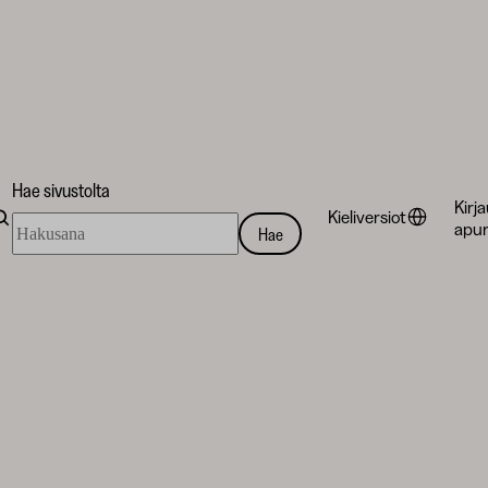
Hae sivustolta
Kirj
Kieliversiot
Hae
apur
Hae
sivustolta