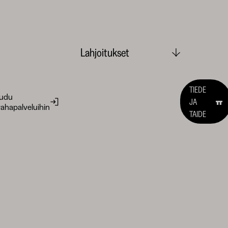
Lahjoitukset
TIEDE
audu
JA
ahapalveluihin
TAIDE