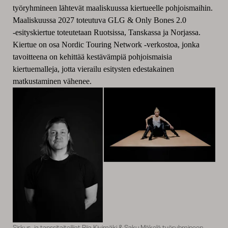
työryhmineen lähtevät maaliskuussa kiertueelle pohjoismaihin.
Maaliskuussa 2027 toteutuva GLG & Only Bones 2.0
‑esityskiertue toteutetaan Ruotsissa, Tanskassa ja Norjassa.
Kiertue on osa Nordic Touring Network ‑verkostoa, jonka
tavoitteena on kehittää kestävämpiä pohjoismaisia
kiertuemalleja, jotta vierailu esitysten edestakainen
matkustaminen vähenee.
Sirkus- ja tanssitaiteilijat Riia Kivimäki & Saku Mäkelä työryhmineen