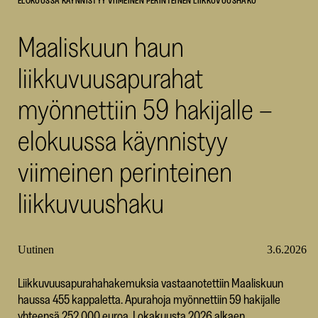
ELOKUUSSA KÄYNNISTYY VIIMEINEN PERINTEINEN LIIKKUVUUSHAKU
SKR
Maaliskuun haun
liikkuvuusapurahat
myönnettiin 59 hakijalle –
elokuussa käynnistyy
viimeinen perinteinen
liikkuvuushaku
Uutinen
3.6.2026
Liikkuvuusapurahahakemuksia vastaanotettiin Maaliskuun
haussa 455 kappaletta. Apurahoja myönnettiin 59 hakijalle
yhteensä 252 000 euroa. Lokakuusta 2026 alkaen