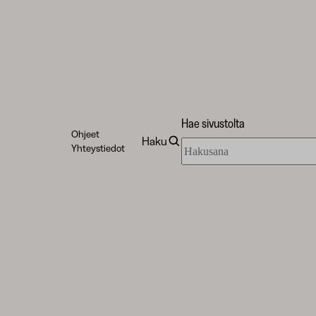
Hae sivustolta
Ohjeet
Haku
Hae
Yhteystiedot
sivustolta