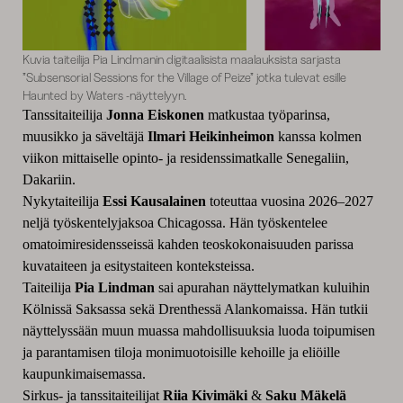
Kuvia taiteilija Pia Lindmanin digitaalisista maalauksista sarjasta
”Subsensorial Sessions for the Village of Peize” jotka tulevat esille
Haunted by Waters -näyttelyyn.
Tanssitaiteilija
Jonna Eiskonen
matkustaa työparinsa,
muusikko ja säveltäjä
Ilmari Heikinheimon
kanssa kolmen
viikon mittaiselle opinto- ja residenssimatkalle Senegaliin,
Dakariin.
Nykytaiteilija
Essi Kausalainen
toteuttaa vuosina 2026–2027
neljä työskentelyjaksoa Chicagossa. Hän työskentelee
omatoimiresidensseissä kahden teoskokonaisuuden parissa
kuvataiteen ja esitystaiteen konteksteissa.
Taiteilija
Pia Lindman
sai apurahan näyttelymatkan kuluihin
Kölnissä Saksassa sekä Drenthessä Alankomaissa. Hän tutkii
näyttelyssään muun muassa mahdollisuuksia luoda toipumisen
ja parantamisen tiloja monimuotoisille kehoille ja eliöille
kaupunkimaisemassa.
Sirkus- ja tanssitaiteilijat
Riia Kivimäki
&
Saku Mäkelä