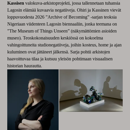
Kassisen
valokuva-arkistoprojekti, jossa tallennetaan tuhansia
Lagosin elämää kuvaavia negatiiveja. Ohiri ja Kassinen vievät
loppuvuodesta 2026 ”Archive of Becoming” -sarjan teoksia
Nigeriaan viidenteen Lagosin biennaaliin, jonka teemana on
”The Museum of Things Unseen” (näkymättömien asioiden
museo). Teoskokonaisuuden keskiössä on kokoelma
vahingoittuneita studionegatiiveja, joihin kosteus, home ja ajan
kuluminen ovat jättäneet jälkensä. Sarja pohtii arkistojen
haavoittuvaa tilaa ja kutsuu yleisön pohtimaan visuaalisen
historian haurautta.