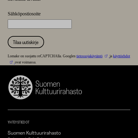
Sähköpostiosoite
Tilaa uutiskirje
Lomake on suojattu reCAPTCHAlla. Googlen
tietosuojakäytäntö
ja
käyttöehdot
ovat voimassa.
Suomen
Kulttuurirahasto
–
SKR
YHTEYSTIEDOT
Suomen Kulttuurirahasto