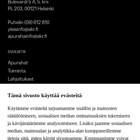
Bulevardi 5 A, 5. krs
PL 203, 00121 Helsinki
Puhelin (09) 612 810
yleisinfo@skr.fi
apurahainfo@skr.fi
SIVUKARTTA
Apurahat
Toiminta
Lahjoitukset
Tietoa meistä
Ajankohtaista
Tämä sivusto käyttää evästeitä
Tiede & Taide
Käytämme evästeitä tarjoamamme sisällön ja mainosten
Yhteystiedot
räätälöimiseen, sosiaalisen median ominaisuuksien tukemiseen
ja kävijämäärämme analysoimiseen. Lisäksi jaamme sosiaalisen
median, mainosalan ja analytiikka-alan kumppaneillemme
SEURAA MEITÄ
tietoja siitä, miten käytät sivustoamme. Kumppanimme voivat