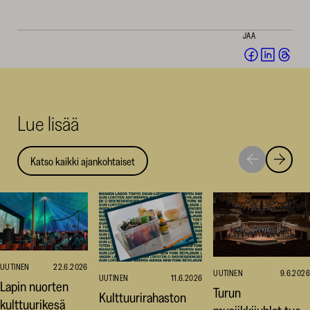
JAA
Jaa
Jaa
Jaa
Facebookis
LinkedI
Thr
(avautuu
(avautu
(av
uuteen
uuteen
uut
Lue lisää
ikkunaan)
ikkunaa
ikk
Katso kaikki ajankohtaiset
Siirry
Siirry
seuraavaan
edellise
nostoon
nostoo
UUTINEN
22.6.2026
UUTINEN
9.6.2026
UUTINEN
11.6.2026
Lapin nuorten
Turun
Kulttuurirahaston
kulttuurikesä