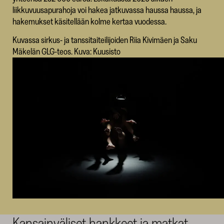
liikkuvuusapurahoja voi hakea jatkuvassa haussa haussa, ja
hakemukset käsitellään kolme kertaa vuodessa.
Kuvassa sirkus- ja tanssitaiteilijoiden Riia Kivimäen ja Saku
Mäkelän GLG-teos. Kuva: Kuusisto
Kansainväliset hankkeet ja matkat