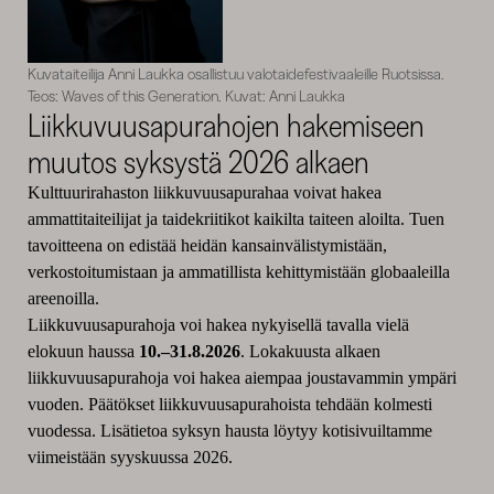
Kuvataiteilija Anni Laukka osallistuu valotaidefestivaaleille Ruotsissa.
Teos: Waves of this Generation. Kuvat: Anni Laukka
Liikkuvuusapurahojen hakemiseen
muutos syksystä 2026 alkaen
Kulttuurirahaston liikkuvuusapurahaa voivat hakea
ammattitaiteilijat ja taidekriitikot kaikilta taiteen aloilta. Tuen
tavoitteena on edistää heidän kansainvälistymistään,
verkostoitumistaan ja ammatillista kehittymistään globaaleilla
areenoilla.
Liikkuvuusapurahoja voi hakea nykyisellä tavalla vielä
elokuun haussa
10.–31.8.2026
. Lokakuusta alkaen
liikkuvuusapurahoja voi hakea aiempaa joustavammin ympäri
vuoden. Päätökset liikkuvuusapurahoista tehdään kolmesti
vuodessa. Lisätietoa syksyn hausta löytyy kotisivuiltamme
viimeistään syyskuussa 2026.