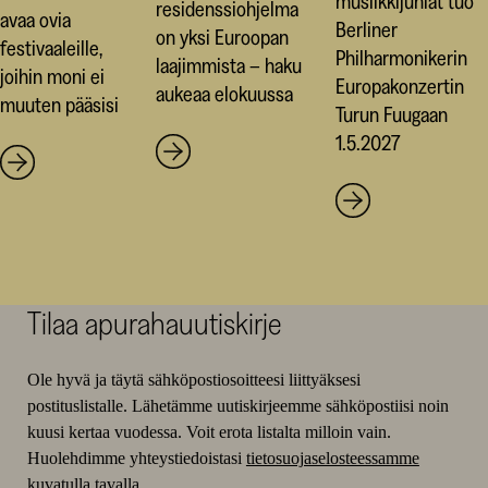
musiikkijuhlat tuo
residenssiohjelma
avaa ovia
Berliner
on yksi Euroopan
festivaaleille,
Philharmonikerin
laajimmista – haku
joihin moni ei
Europakonzertin
aukeaa elokuussa
muuten pääsisi
Turun Fuugaan
1.5.2027
Tilaa apurahauutiskirje
Ole hyvä ja täytä sähköpostiosoitteesi liittyäksesi
postituslistalle. Lähetämme uutiskirjeemme sähköpostiisi noin
kuusi kertaa vuodessa. Voit erota listalta milloin vain.
Huolehdimme yhteystiedoistasi
tietosuojaselosteessamme
kuvatulla tavalla.