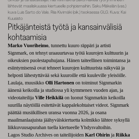
lähtevät maaliskuussa kiertueelle pohjoismaihin. Saku Mäkelän (vas.)
kuva Luis Sarto do Vale. Riia Kivimäki (oik.) teoksessa GLG. Kuva: Kai
Kuusisto
Pitkäjänteistä työtä ja kansainvälisiä
kohtaamisia
Marko Vuoriheimo
, tunnettu kuuro räppäri ja artisti
Signmark, on tehnyt uraauurtavaa työtä kuurojen kulttuurin ja
oikeuksien puolestapuhujana. Hänen taiteellinen toimintansa ja
esiintymisensä ovat tehneet kuurojen kulttuurista näkyvää ja
helposti lähestyttävää sekä kuuroille että kuuleville yleisöille.
Laulaja, muusikko
Olli Hartonen
on toiminut Signmarkin
äänenä keikoilla ja studiossa yli kymmenen vuoden ajan, ja
videotaiteilija
Ville Heikkilä
on luonut Signmarkin keikoilla
suurilla näytöillä esitettävät kappalekohtaiset videot. Signmark
päättää musiikillisen uransa vuonna 2026, ja osana
maailmanlaajuista jäähyväiskiertuetta kolmikko lähtee syksyllä
liikkuvuusapurahan tuella kiertueelle Yhdysvaltoihin.
Lagos Studio Archives on taiteilijoiden
Karl Ohirin
ja
Riikka