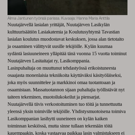
Alma Jantunen työnsä parissa. Kuvaaja: Hanna Maria Anttila
Nuutajärvellä lasialan yrittäjät, Nuutajärven Lasikylän
kulttuurisäätiön Lasiakatemia ja Koulutusyhtymä Tavastian
lasialan koulutus muodostavat keskuksen, jossa alan tietotaito
ja osaaminen välittyvät uusille tekijöille. Kylän kuumaa
sydäntä lasiuuneineen ylläpitää tänä vuonna 15 vuotta toiminut
Nuutajärven Lasitaitajat ry, Lasikomppania.
Lasinpuhaltaja on muuttunut tehdastyössä erikoistuneesta
osaajasta monenlaisia tekniikoita käyttäväksi käsityöläiseksi,
joka myös suunnittelee ja markkinoi omaa tuotantoaan ja
osaamistaan. Massatuotannon sijaan puhaltajia työllistävät nyt
taiteen tekeminen, muotoilukokeilut ja piensarjat.
Nuutajärvellä tiivis verkostoituminen tuo töitä ja tunnettuutta
yleensä yksin toimiville tekijöille. Yhdistysmuotoisena toimiva
Lasikomppanian lasihytti uuneineen on kylän kaiken
toiminnan keskiössä, mutta sinne tullaan tekemään töitä
kauempaakin, koska vastaavaa paikkaa lasin valmistukseen ei