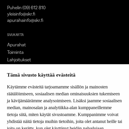
Puhelin (09) 612 810
yleisinfo@skr.fi
apurahainfo@skr.fi
SIVUKARTTA
Apurahat
Toiminta
Lahjoitukset
Tietoa meistä
Ajankohtaista
Tämä sivusto käyttää evästeitä
Tiede & Taide
Käytämme evästeitä tarjoamamme sisällön ja mainosten
Yhteystiedot
räätälöimiseen, sosiaalisen median ominaisuuksien tukemiseen
ja kävijämäärämme analysoimiseen. Lisäksi jaamme sosiaalisen
median, mainosalan ja analytiikka-alan kumppaneillemme
SEURAA MEITÄ
tietoja siitä, miten käytät sivustoamme. Kumppanimme voivat
Facebook
yhdistää näitä tietoja muihin tietoihin, joita olet antanut heille tai
Instagram
joita on kerätty, kun olet käyttänyt heidän palvelujaan.