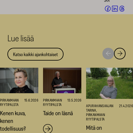
JAA
Jaa
Jaa
Jaa
Facebookis
LinkedI
Thr
(avautuu
(avautu
(av
uuteen
uuteen
uut
Lue lisää
ikkunaan)
ikkunaa
ikk
Katso kaikki ajankohtaiset
Siirry
Siirry
seuraavaan
edellise
nostoon
nostoo
PIRKANMAAN
15.6.2026
PIRKANMAAN
13.5.2026
RYYTIPALSTA
RYYTIPALSTA
APURAHANSAAJAN
21.4.2026
TARINA,
Kenen kuva,
Taide on läsnä
PIRKANMAAN
RYYTIPALSTA
kenen
Mitä on
todellisuus?