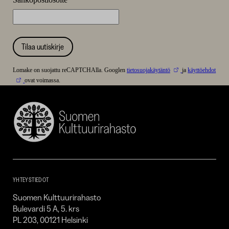
Tilaa uutiskirje
Lomake on suojattu reCAPTCHAlla. Googlen
tietosuojakäytäntö
ja
käyttöehdot
ovat voimassa.
Suomen
Kulttuurirahasto
–
SKR
YHTEYSTIEDOT
Suomen Kulttuurirahasto
Bulevardi 5 A, 5. krs
PL 203, 00121 Helsinki