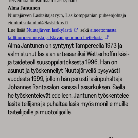
Tervetuloa tutustumaan Lasikylään!
Alma Jantunen
Nuutajärven Lasitaitajat ry:n, Lasikomppanian puheenjohtaja
etunimi.sukunimi@lasisirkus.fi
Lue lisää
Nuutajärven lasikylästä
sekä
aineettomasta
kulttuuriperinnöstä ja Elävän perinnön luettelosta
Alma Jantunen on syntynyt Tampereella 1973 ja
valmistunut lasialan artesaaniksi Wetterhoffin käsi-
ja taideteollisuusoppilaitoksesta 1996. Hän on
asunut ja työskennellyt Nuutajärvellä pysyvästi
vuodesta 1999, jolloin hän perusti lasinpuhaltaja
Johannes Rantasalon kanssa Lasisirkuksen. Siellä
he työskentelevät edelleen. Jantunen työskentelee
lasitaiteilijana ja puhaltaa lasia myös monille muille
taiteilijoille ja muotoilijoille.