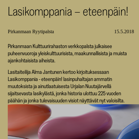
Lasikomppania – eteenpäin!
SKR
Pirkanmaan Ryytipalsta
15.5.2018
Pirkanmaan Kulttuurirahaston verkkopalsta julkaisee
puheenvuoroja yleiskulttuurisista, maakunnallisista ja muista
ajankohtaisista aiheista.
Lasitaiteilija Alma Jantunen kertoo kirjoituksessaan
Lasikomppania - eteenpäin! lasinpuhaltajan ammatin
muutoksista ja ainutlaatuisesta Urjalan Nuutajärvellä
sijaitsevasta lasikylästä, jonka historia ulottuu 225 vuoden
päähän ja jonka tulevaisuuden visiot näyttävät nyt valoisilta.