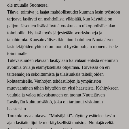
ole muualla Suomessa.
Tilava, toimiva ja laajat mahdollisuudet kuuman lasin työstöön
tarjoava lasihytti on mahdollista ylläpitää, kun käyttäjiä on
paljon. Jäsenten lisäksi hyttiä vuokrataan ulkopuolisille alan
toimijoille. Hytissä myös järjestetään workshopeja ja
tapahtumia. Kansainvälisestikin ainutlaatuinen Nuutajärven
lasintekijöiden yhteisö on luonut hyvän pohjan monenlaiselle
toiminnalle.
Tulevaisuuden elävään lasikylään kaivataan entistä enemmän
avoimia ovia ja elämyksellistä ohjelmaa. Toiveissa on eri
taiteenalojen sekoittumista ja tilaisuuksia taiteilijoiden
kohtaamiselle. Vanhojen tehdastilojen ja ympäristön
muovaaminen tähän käyttöön on yksi haasteista. Kehitykseen
vauhtia ja valoa tulevaisuuteen on tuonut Nuutajärven
Lasikylän kulttuurisäätiö, joka on tarttunut visioinnin
haasteisiin.
Toukokuussa aukeava ”Muistijälki”-näyttely esittelee kesän
ajan lasitaiteilijoille merkityksellisiä muistoja Nuutajärveltä.