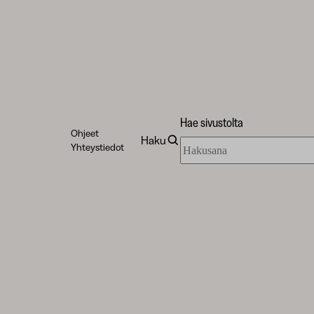
Hae sivustolta
Ohjeet
Haku
Hae
Yhteystiedot
sivustolta